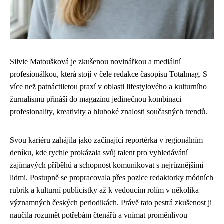
Silvie Matoušková je zkušenou novinářkou a mediální
profesionálkou, která stojí v čele redakce časopisu Totalmag. S
více než patnáctiletou praxí v oblasti lifestylového a kulturního
žurnalismu přináší do magazínu jedinečnou kombinaci
profesionality, kreativity a hluboké znalosti současných trendů.
Svou kariéru zahájila jako začínající reportérka v regionálním
deníku, kde rychle prokázala svůj talent pro vyhledávání
zajímavých příběhů a schopnost komunikovat s nejrůznějšími
lidmi. Postupně se propracovala přes pozice redaktorky módních
rubrik a kulturní publicistky až k vedoucím rolím v několika
významných českých periodikách. Právě tato pestrá zkušenost ji
naučila rozumět potřebám čtenářů a vnímat proměnlivou