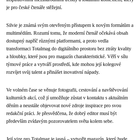
je pro české čtenáře stěžejní.
Silvie je známá svým otevřeným přístupem k novým formátům a
multimédiím. Rozumí tomu, že moderní čtenář očekává obsah
dostupný napříč různými platformami, a proto vedla
transformaci Totalmag do digitálního prostoru bez ztráty kvality
a hloubky, které jsou pro magazín charakteristické. Věří v sílu
týmové práce a vytváří prostředí, kde mohou její kolegové
rozvíjet svůj talent a přinášet inovativní nápady.
Ve volném čase se věnuje fotografii, cestování a navštěvování
kulturních akcí, což jí umožňuje zůstat v kontaktu s aktuálním
děním a neustále objevovat nové zdroje inspirace pro svou
redakční práci. Je přesvědčena, že dobrý editor musí být
především zvídavým pozorovatelem světa kolem sebe.
Její vize pro Totalmag je jasná – vytvořit magazín, který bude