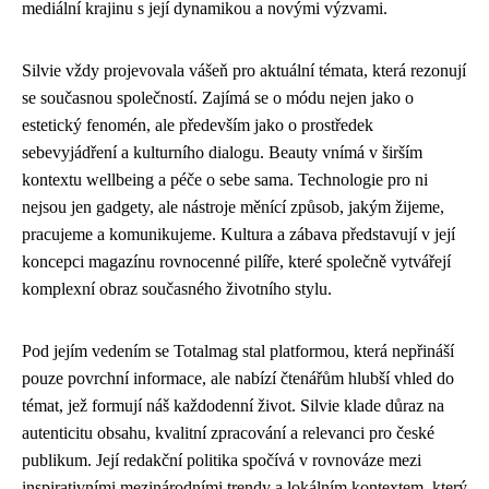
mediální krajinu s její dynamikou a novými výzvami.
Silvie vždy projevovala vášeň pro aktuální témata, která rezonují
se současnou společností. Zajímá se o módu nejen jako o
estetický fenomén, ale především jako o prostředek
sebevyjádření a kulturního dialogu. Beauty vnímá v širším
kontextu wellbeing a péče o sebe sama. Technologie pro ni
nejsou jen gadgety, ale nástroje měnící způsob, jakým žijeme,
pracujeme a komunikujeme. Kultura a zábava představují v její
koncepci magazínu rovnocenné pilíře, které společně vytvářejí
komplexní obraz současného životního stylu.
Pod jejím vedením se Totalmag stal platformou, která nepřináší
pouze povrchní informace, ale nabízí čtenářům hlubší vhled do
témat, jež formují náš každodenní život. Silvie klade důraz na
autenticitu obsahu, kvalitní zpracování a relevanci pro české
publikum. Její redakční politika spočívá v rovnováze mezi
inspirativními mezinárodními trendy a lokálním kontextem, který