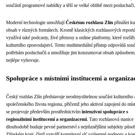
součástí programové nabídky a těší se velké oblibě mezi posluchači.
Moderní technologie umožňují
Českému rozhlasu Zlín
přinášet ku
obsah v různých formátech. Kromě klasických rozhlasových reportá
využívá také podcasty, živé přenosy a online platformy, které rozšiř
kulturního zpravodajství. Tento multimediální přístup odpovídá so
potřebám posluchačů a umožňuje jim konzumovat obsah způsobem, 
nejlépe vyhovuje.
Spolupráce s místními institucemi a organiz
Český rozhlas Zlín představuje neodmyslitelnou součást kulturního 
společenského života regionu, přičemž jeho aktivní zapojení do mís
se projevuje především prostřednictvím
intenzivní spolupráce s
regionálními institucemi a organizacemi
. Tato rozhlasová stanice 
dlouhodobě buduje pevné partnerství s nejrůznějšími subjekty půso
Zlínském kraji, čímž vytváří komplexní síť vzájemné podpory a ko