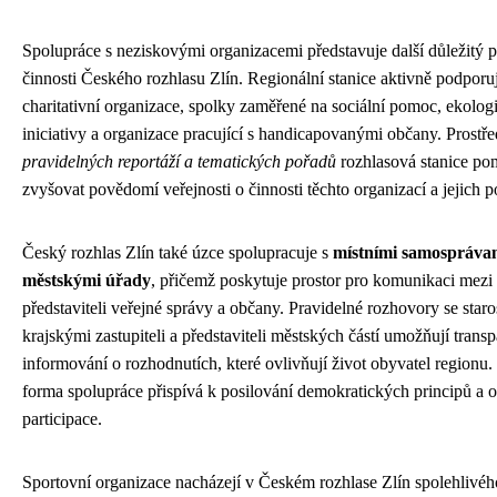
Spolupráce s neziskovými organizacemi představuje další důležitý pi
činnosti Českého rozhlasu Zlín. Regionální stanice aktivně podporu
charitativní organizace, spolky zaměřené na sociální pomoc, ekolog
iniciativy a organizace pracující s handicapovanými občany. Prostř
pravidelných reportáží a tematických pořadů
rozhlasová stanice p
zvyšovat povědomí veřejnosti o činnosti těchto organizací a jejich p
Český rozhlas Zlín také úzce spolupracuje s
místními samospráva
městskými úřady
, přičemž poskytuje prostor pro komunikaci mezi
představiteli veřejné správy a občany. Pravidelné rozhovory se staro
krajskými zastupiteli a představiteli městských částí umožňují transp
informování o rozhodnutích, které ovlivňují život obyvatel regionu.
forma spolupráce přispívá k posilování demokratických principů a 
participace.
Sportovní organizace nacházejí v Českém rozhlase Zlín spolehlivéh