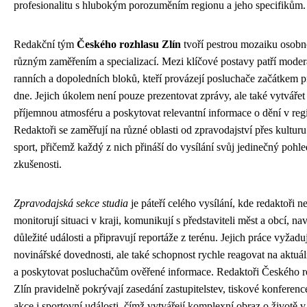
profesionalitu s hlubokým porozuměním regionu a jeho specifikům.
Redakční tým
Českého rozhlasu Zlín
tvoří pestrou mozaiku osobno
různým zaměřením a specializací. Mezi klíčové postavy patří moder
ranních a dopoledních bloků, kteří provázejí posluchače začátkem 
dne. Jejich úkolem není pouze prezentovat zprávy, ale také vytvářet
příjemnou atmosféru a poskytovat relevantní informace o dění v reg
Redaktoři se zaměřují na různé oblasti od zpravodajství přes kulturu
sport, přičemž každý z nich přináší do vysílání svůj jedinečný pohle
zkušenosti.
Zpravodajská sekce studia
je páteří celého vysílání, kde redaktoři n
monitorují situaci v kraji, komunikují s představiteli měst a obcí, nav
důležité události a připravují reportáže z terénu. Jejich práce vyžadu
novinářské dovednosti, ale také schopnost rychle reagovat na aktuál
a poskytovat posluchačům ověřené informace. Redaktoři Českého r
Zlín pravidelně pokrývají zasedání zastupitelstev, tiskové konference
akce i sportovní události, čímž vytvářejí komplexní obraz o životě v