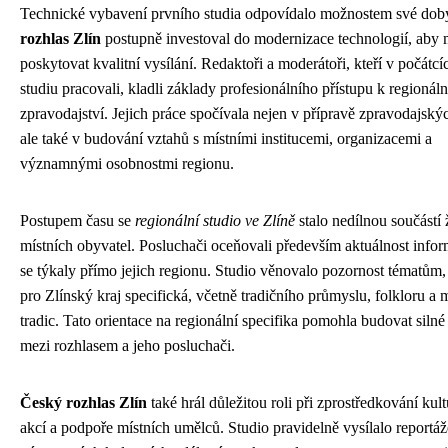
Technické vybavení prvního studia odpovídalo možnostem své dob
rozhlas Zlín
postupně investoval do modernizace technologií, aby
poskytovat kvalitní vysílání. Redaktoři a moderátoři, kteří v počátcí
studiu pracovali, kladli základy profesionálního přístupu k regionál
zpravodajství. Jejich práce spočívala nejen v přípravě zpravodajskýc
ale také v budování vztahů s místními institucemi, organizacemi a
významnými osobnostmi regionu.
Postupem času se
regionální studio ve Zlíně
stalo nedílnou součástí 
místních obyvatel. Posluchači oceňovali především aktuálnost infor
se týkaly přímo jejich regionu. Studio věnovalo pozornost tématům,
pro Zlínský kraj specifická, včetně tradičního průmyslu, folkloru a 
tradic. Tato orientace na regionální specifika pomohla budovat silné
mezi rozhlasem a jeho posluchači.
Český rozhlas Zlín
také hrál důležitou roli při zprostředkování kul
akcí a podpoře místních umělců. Studio pravidelně vysílalo reportáž