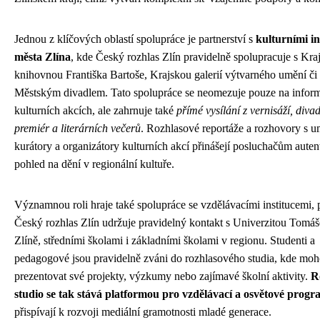
Jednou z klíčových oblastí spolupráce je partnerství s
kulturními in
města Zlína
, kde Český rozhlas Zlín pravidelně spolupracuje s Kra
knihovnou Františka Bartoše, Krajskou galerií výtvarného umění či
Městským divadlem. Tato spolupráce se neomezuje pouze na infor
kulturních akcích, ale zahrnuje také
přímé vysílání z vernisáží, diva
premiér a literárních večerů
. Rozhlasové reportáže a rozhovory s u
kurátory a organizátory kulturních akcí přinášejí posluchačům auten
pohled na dění v regionální kultuře.
Významnou roli hraje také spolupráce se vzdělávacími institucemi,
Český rozhlas Zlín udržuje pravidelný kontakt s Univerzitou Tomáš
Zlíně, středními školami i základními školami v regionu. Studenti a
pedagogové jsou pravidelně zváni do rozhlasového studia, kde mo
prezentovat své projekty, výzkumy nebo zajímavé školní aktivity.
R
studio se tak stává platformou pro vzdělávací a osvětové prog
přispívají k rozvoji mediální gramotnosti mladé generace.