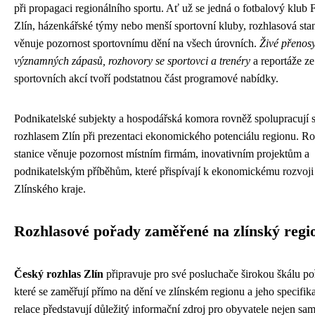
při propagaci regionálního sportu. Ať už se jedná o fotbalový klub
Zlín, házenkářské týmy nebo menší sportovní kluby, rozhlasová sta
věnuje pozornost sportovnímu dění na všech úrovních.
Živé přenosy
významných zápasů, rozhovory se sportovci a trenéry
a reportáže ze
sportovních akcí tvoří podstatnou část programové nabídky.
Podnikatelské subjekty a hospodářská komora rovněž spolupracují
rozhlasem Zlín při prezentaci ekonomického potenciálu regionu. R
stanice věnuje pozornost místním firmám, inovativním projektům a
podnikatelským příběhům, které přispívají k ekonomickému rozvoji
Zlínského kraje.
Rozhlasové pořady zaměřené na zlínský regi
Český rozhlas Zlín
připravuje pro své posluchače širokou škálu po
které se zaměřují přímo na dění ve zlínském regionu a jeho specifik
relace představují důležitý informační zdroj pro obyvatele nejen sa