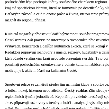
posluchačům lépe pochopit kořeny současného charakteru regionu.
kraj má specifickou identitu, která se formovala po desetiletí díky vl
Baťových závodů a celé filozofie práce a života, kterou tento prům
magnát do regionu přinesl.
Kulturní magazíny představují další významnou součást programov
Český rozhlas Zlín
pravidelně informuje o divadelních představeníc
výstavách, koncertech a dalších kulturních akcích, které se konají v
Redaktoři připravují rozhovory s umělci, režiséry, hudebníky a další
kteří působí ve zlínském kraji nebo zde prezentují svá díla. Tyto po
pomáhají posluchačům orientovat se v bohaté kulturní nabídce regi
motivují je k aktivní účasti na kulturním životě.
Sportovní relace se zaměřují především na místní kluby a sportovce
o fotbal, hokej, házenou nebo atletiku,
Český rozhlas Zlín
sleduje
regionálních týmů a jednotlivců. Reportéři pravidelně navštěvují sp
akce, připravují rozhovory s trenéry a hráči a analyzují výsledky mí
celků. Pro mnoho posluchačů představují tyto pořady důležitý zdroj