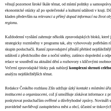
věnují pozornost široké škále témat, od místní politiky a samosprávy
ekonomické otázky až po společenské a kulturní události v kraji. Dů
kladen především na
relevanci a přímý dopad informací na život ob
regionu
.
Každodenní vysílání zahrnuje několik zpravodajských bloků, které 
strategicky rozmístěny v programu tak, aby vyhovovaly potřebám 
skupin posluchačů. Ranní zpravodajství přináší přehled nejdůležitěj
událostí z předchozího dne a noční směny, zatímco dopolední a odp
relace se soustředí na aktuální dění a rozhovory s klíčovými osobnos
Večerní zpravodajské bloky pak nabízejí
komplexní shrnutí celéh
analýzu nejdůležitějších témat.
Redakce Českého rozhlasu Zlín udržuje
úzký kontakt s místními úřa
institucemi a organizacemi
, což jí umožňuje získávat informace z pr
poskytovat posluchačům ověřené a důvěryhodné zprávy. Novináři s
pravidelně navštěvují zastupitelstva měst a obcí, účastní se tiskovýc