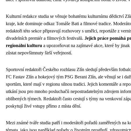
Kulturní redakce studia se věnuje bohatému kulturnímu dědictví Zl
kraje, kde dominuje odkaz Tomáše Bati a filmové tradice. Moderáto
redaktoři této sekce připravují rozhovory s umělci, reportáže z verni
divadelních premiér a filmových festivalů.
Jejich práce pomáhá p
regionální kulturu
a upozorňovat na zajímavé akce, které by jina
zůstat nepovšimnuty širší veřejností.
Sportovní redaktoři Českého rozhlasu Zlín sledují především fotbal
FC Fastav Zlín a hokejový tým PSG Berani Zlín, ale věnují se i dal
sportům, které mají v regionu silnou tradici. Jejich komentáře a repo
utkání jsou pro mnoho posluchačů nepostradatelným zdrojem infor
oblíbených týmech. Redaktoři často cestují s týmy na venkovní záp
poskytují živé vstupy přímo z místa dění.
Mezi známé tváře studia patří i moderátoři pořadů zaměřených na k
témata, jako jsou například pořady o životním prostředí, zdravotnict