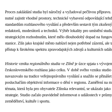
Proces zakládání studia byl náročný a vyžadoval pečlivou přípravu.
nutné zajistit vhodné prostory, technické vybavení odpovídající teh
standardům rozhlasového vysílání a především sestavit tým zkušen
redaktorů, moderátorů a techniků. Výběr lokality pro umístění studi
strategickým rozhodnutím, které mělo dlouhodobý dopad na fungov
stanice. Zlín jako krajské město nabízel nejen potřebné zázemí, ale 
přístup k širokému spektru zpravodajských zdrojů a kulturních událo
Historie vzniku regionálního studia ve Zlíně
je úzce spjata s vývoje
československého rozhlasu jako celku. V době svého vzniku studio
navazovalo na tradice veřejnoprávního vysílání a snažilo se přinášet
posluchačům objektivní informace o dění v regionu. Zaměření na mí
témata, která byla pro obyvatele Zlínska relevantní, se ukázalo jako
strategie. Studio začalo pravidelně informovat o událostech v průmy
zemědělství, kultuře i sportu.