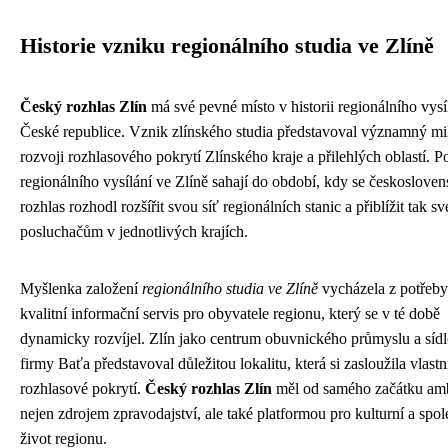
Historie vzniku regionálního studia ve Zlíně
Český rozhlas Zlín
má své pevné místo v historii regionálního vysí
České republice. Vznik zlínského studia představoval významný mi
rozvoji rozhlasového pokrytí Zlínského kraje a přilehlých oblastí. P
regionálního vysílání ve Zlíně sahají do období, kdy se českoslove
rozhlas rozhodl rozšířit svou síť regionálních stanic a přiblížit tak s
posluchačům v jednotlivých krajích.
Myšlenka založení
regionálního studia ve Zlíně
vycházela z potřeby 
kvalitní informační servis pro obyvatele regionu, který se v té době
dynamicky rozvíjel. Zlín jako centrum obuvnického průmyslu a sídl
firmy Baťa představoval důležitou lokalitu, která si zasloužila vlastn
rozhlasové pokrytí.
Český rozhlas Zlín
měl od samého začátku ambi
nejen zdrojem zpravodajství, ale také platformou pro kulturní a spo
život regionu.