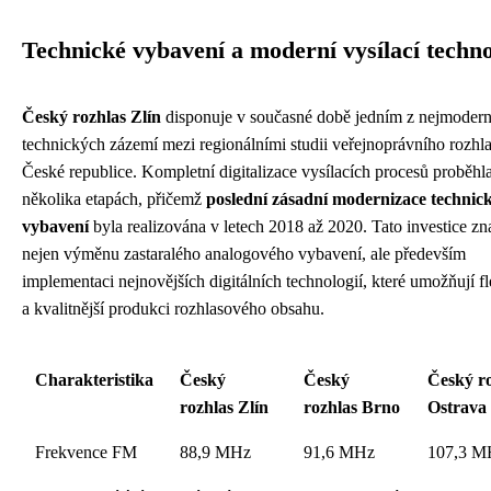
Technické vybavení a moderní vysílací techno
Český rozhlas Zlín
disponuje v současné době jedním z nejmodern
technických zázemí mezi regionálními studii veřejnoprávního rozhl
České republice. Kompletní digitalizace vysílacích procesů proběhl
několika etapách, přičemž
poslední zásadní modernizace technic
vybavení
byla realizována v letech 2018 až 2020. Tato investice z
nejen výměnu zastaralého analogového vybavení, ale především
implementaci nejnovějších digitálních technologií, které umožňují fle
a kvalitnější produkci rozhlasového obsahu.
Charakteristika
Český
Český
Český r
rozhlas Zlín
rozhlas Brno
Ostrava
Frekvence FM
88,9 MHz
91,6 MHz
107,3 M