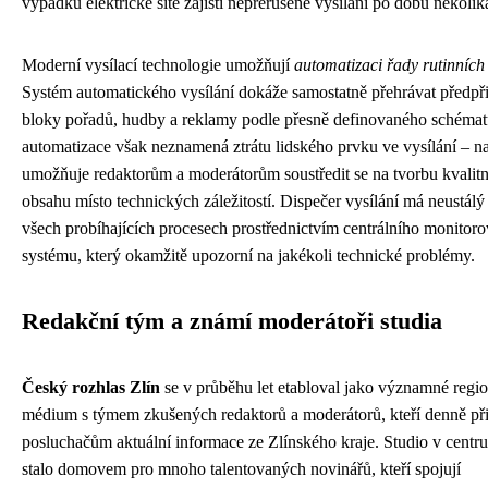
výpadku elektrické sítě zajistí nepřerušené vysílání po dobu několik
Moderní vysílací technologie umožňují
automatizaci řady rutinních
Systém automatického vysílání dokáže samostatně přehrávat předpř
bloky pořadů, hudby a reklamy podle přesně definovaného schémat
automatizace však neznamená ztrátu lidského prvku ve vysílání – 
umožňuje redaktorům a moderátorům soustředit se na tvorbu kvalit
obsahu místo technických záležitostí. Dispečer vysílání má neustálý
všech probíhajících procesech prostřednictvím centrálního monitor
systému, který okamžitě upozorní na jakékoli technické problémy.
Redakční tým a známí moderátoři studia
Český rozhlas Zlín
se v průběhu let etabloval jako významné regio
médium s týmem zkušených redaktorů a moderátorů, kteří denně při
posluchačům aktuální informace ze Zlínského kraje. Studio v centru
stalo domovem pro mnoho talentovaných novinářů, kteří spojují