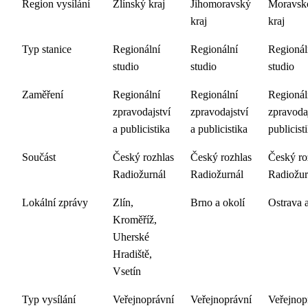
Region vysílání
Zlínský kraj
Jihomoravský
Moravsk
kraj
kraj
Typ stanice
Regionální
Regionální
Regionál
studio
studio
studio
Zaměření
Regionální
Regionální
Regionál
zpravodajství
zpravodajství
zpravodaj
a publicistika
a publicistika
publicist
Součást
Český rozhlas
Český rozhlas
Český ro
Radiožurnál
Radiožurnál
Radiožur
Lokální zprávy
Zlín,
Brno a okolí
Ostrava a
Kroměříž,
Uherské
Hradiště,
Vsetín
Typ vysílání
Veřejnoprávní
Veřejnoprávní
Veřejnop