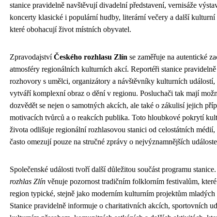
stanice pravidelně navštěvují divadelní představení, vernisáže výstav
koncerty klasické i populární hudby, literární večery a další kulturní
které obohacují život místních obyvatel.
Zpravodajství
Českého rozhlasu Zlín
se zaměřuje na autentické z
atmosféry regionálních kulturních akcí. Reportéři stanice pravidelně 
rozhovory s umělci, organizátory a návštěvníky kulturních událostí,
vytváří komplexní obraz o dění v regionu. Posluchači tak mají mož
dozvědět se nejen o samotných akcích, ale také o zákulisí jejich příp
motivacích tvůrců a o reakcích publika. Toto hloubkové pokrytí kul
života odlišuje regionální rozhlasovou stanici od celostátních médií, 
často omezují pouze na stručné zprávy o nejvýznamnějších událoste
Společenské události tvoří další důležitou součást programu stanice
rozhlas Zlín
věnuje pozornost tradičním folklorním festivalům, které
region typické, stejně jako moderním kulturním projektům mladých
Stanice pravidelně informuje o charitativních akcích, sportovních ud