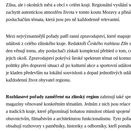
Zlína, ale i okolních měst a obcí v celém kraji. Regionální vysílání s
zachytit autentickou atmosféru života v tomto koutu Moravy a přiná
posluchačům témata, která jsou pro ně každodenně relevantní.
Mezi nejvýznamnější pořady patří ranní zpravodajství, které mapuje
události z celého zlínského kraje. Redaktoři
Českého rozhlasu Zlín
s
den věnují tomu, aby posluchači získali komplexní přehled o tom, c
jejich okolí. Zpravodajství pokrývá široké spektrum témat od komu
politiky přes dopravní situaci až po kulturní akce a sportovní událos
je kladen především na lokální souvislosti a dopad jednotlivých udál
každodenní život obyvatel regionu.
Rozhlasové pořady zaměřené na zlínský region
zahrnují také spe
magazíny věnované konkrétním tématům. Jedním z nich jsou relace o
a tradicích kraje, které připomínají bohatou minulost oblasti spojené
obuvnictvím, filmařstvím a architekturou funkcionalismu. Tyto pořa
obsahují rozhovory s pamětníky, historiky a odborníky, kteří pomáh