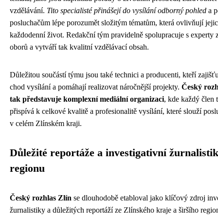
vzdělávání.
Tito specialisté přinášejí do vysílání odborný pohled
a p
posluchačům lépe porozumět složitým tématům, která ovlivňují jeji
každodenní život. Redakční tým pravidelně spolupracuje s experty 
oborů a vytváří tak kvalitní vzdělávací obsah.
Důležitou součástí týmu jsou také technici a producenti, kteří zajišť
chod vysílání a pomáhají realizovat náročnější projekty.
Český rozh
tak představuje komplexní mediální organizaci
, kde každý člen
přispívá k celkové kvalitě a profesionalitě vysílání, které slouží po
v celém Zlínském kraji.
Důležité reportáže a investigativní žurnalisti
regionu
Český rozhlas Zlín
se dlouhodobě etabloval jako klíčový zdroj inve
žurnalistiky a důležitých reportáží ze Zlínského kraje a širšího regio