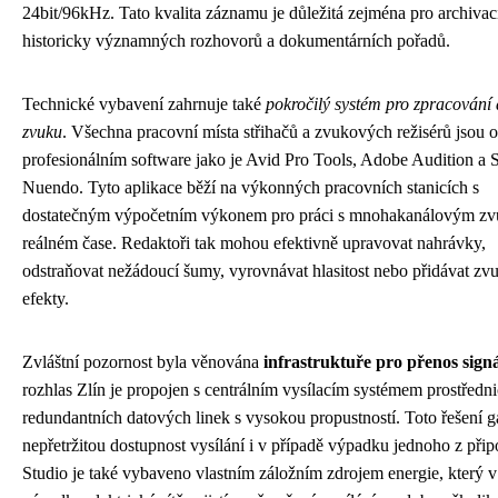
24bit/96kHz. Tato kvalita záznamu je důležitá zejména pro archivac
historicky významných rozhovorů a dokumentárních pořadů.
Technické vybavení zahrnuje také
pokročilý systém pro zpracování
zvuku
. Všechna pracovní místa střihačů a zvukových režisérů jsou 
profesionálním software jako je Avid Pro Tools, Adobe Audition a 
Nuendo. Tyto aplikace běží na výkonných pracovních stanicích s
dostatečným výpočetním výkonem pro práci s mnohakanálovým z
reálném čase. Redaktoři tak mohou efektivně upravovat nahrávky,
odstraňovat nežádoucí šumy, vyrovnávat hlasitost nebo přidávat zv
efekty.
Zvláštní pozornost byla věnována
infrastruktuře pro přenos sign
rozhlas Zlín je propojen s centrálním vysílacím systémem prostředn
redundantních datových linek s vysokou propustností. Toto řešení g
nepřetržitou dostupnost vysílání i v případě výpadku jednoho z přip
Studio je také vybaveno vlastním záložním zdrojem energie, který v