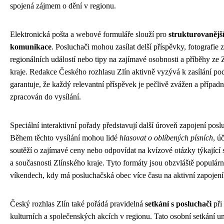
spojená zájmem o dění v regionu.
Elektronická pošta a webové formuláře slouží pro
strukturovanějš
komunikace
. Posluchači mohou zasílat delší příspěvky, fotografie z
regionálních událostí nebo tipy na zajímavé osobnosti a příběhy ze 
kraje. Redakce Českého rozhlasu Zlín aktivně vyzývá k zasílání po
garantuje, že každý relevantní příspěvek je pečlivě zvážen a případ
zpracován do vysílání.
Speciální interaktivní pořady představují další úroveň zapojení posl
Během těchto vysílání mohou lidé
hlasovat o oblíbených písních
, ú
soutěží o zajímavé ceny nebo odpovídat na kvízové otázky týkající s
a současnosti Zlínského kraje. Tyto formáty jsou obzvláště populárn
víkendech, kdy má posluchačská obec více času na aktivní zapojení
Český rozhlas Zlín také pořádá pravidelná
setkání s posluchači
při
kulturních a společenských akcích v regionu. Tato osobní setkání u