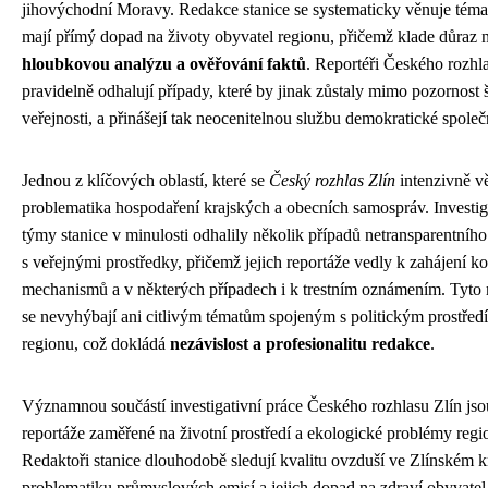
jihovýchodní Moravy. Redakce stanice se systematicky věnuje téma
mají přímý dopad na životy obyvatel regionu, přičemž klade důraz 
hloubkovou analýzu a ověřování faktů
. Reportéři Českého rozhl
pravidelně odhalují případy, které by jinak zůstaly mimo pozornost š
veřejnosti, a přinášejí tak neocenitelnou službu demokratické společ
Jednou z klíčových oblastí, které se
Český rozhlas Zlín
intenzivně vě
problematika hospodaření krajských a obecních samospráv. Investig
týmy stanice v minulosti odhalily několik případů netransparentníh
s veřejnými prostředky, přičemž jejich reportáže vedly k zahájení ko
mechanismů a v některých případech i k trestním oznámením. Tyto 
se nevyhýbají ani citlivým tématům spojeným s politickým prostřed
regionu, což dokládá
nezávislost a profesionalitu redakce
.
Významnou součástí investigativní práce Českého rozhlasu Zlín jso
reportáže zaměřené na životní prostředí a ekologické problémy regi
Redaktoři stanice dlouhodobě sledují kvalitu ovzduší ve Zlínském kr
problematiku průmyslových emisí a jejich dopad na zdraví obyvatel