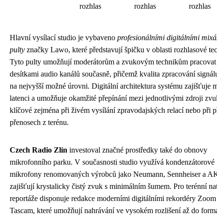
rozhlas
rozhlas
rozhlas
Hlavní vysílací studio je vybaveno
profesionálními digitálními mix
pulty
značky Lawo, které představují špičku v oblasti rozhlasové te
Tyto pulty umožňují moderátorům a zvukovým technikům pracovat
desítkami audio kanálů současně, přičemž kvalita zpracování signál
na nejvyšší možné úrovni. Digitální architektura systému zajišťuje 
latenci a umožňuje okamžité přepínání mezi jednotlivými zdroji zvu
klíčové zejména při živém vysílání zpravodajských relací nebo při 
přenosech z terénu.
Czech Radio Zlín
investoval značné prostředky také do obnovy
mikrofonního parku. V současnosti studio využívá kondenzátorové
mikrofony renomovaných výrobců jako Neumann, Sennheiser a AK
zajišťují krystalicky čistý zvuk s minimálním šumem. Pro terénní na
reportáže disponuje redakce moderními digitálními rekordéry Zoom
Tascam, které umožňují nahrávání ve vysokém rozlišení až do form