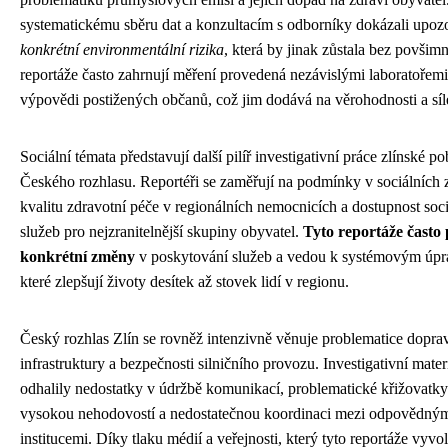
systematickému sběru dat a konzultacím s odborníky dokázali upozo
konkrétní environmentální rizika
, která by jinak zůstala bez povšimn
reportáže často zahrnují měření provedená nezávislými laboratořemi
výpovědi postižených občanů, což jim dodává na věrohodnosti a síl
Sociální témata představují další pilíř investigativní práce zlínské p
Českého rozhlasu. Reportéři se zaměřují na podmínky v sociálních z
kvalitu zdravotní péče v regionálních nemocnicích a dostupnost soc
služeb pro nejzranitelnější skupiny obyvatel.
Tyto reportáže často 
konkrétní změny
v poskytování služeb a vedou k systémovým úp
které zlepšují životy desítek až stovek lidí v regionu.
Český rozhlas Zlín se rovněž intenzivně věnuje problematice dopra
infrastruktury a bezpečnosti silničního provozu. Investigativní mater
odhalily nedostatky v údržbě komunikací, problematické křižovatky
vysokou nehodovostí a nedostatečnou koordinaci mezi odpovědný
institucemi. Díky tlaku médií a veřejnosti, který tyto reportáže vyvol