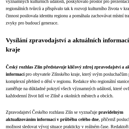
významných kulturních událostí, poskytovalo prostor pro prezentaci
regionálních tvůrců a přispívalo tak k rozvoji kulturního života v kra
činnost posilovala identitu regionu a pomáhala zachovávat místní tr
zvyky pro budoucí generace.
Vysílání zpravodajství a aktuálních informací
kraje
Český rozhlas Zlín představuje klíčový zdroj zpravodajství a a
informací
pro obyvatele Zlínského kraje, který svým posluchačům 
komplexní přehled o dění v regionu. Redakce této regionální stanice
zaměřuje na důkladné pokrytí všech významných událostí, které ovl
každodenní život lidí ve Zlíně a okolních městech a obcích.
Zpravodajství Českého rozhlasu Zlín se vyznačuje
pravidelným
aktualizováním informací v průběhu celého dne
, přičemž posluc
možnost sledovat vývoj situace prakticky v reálném čase. Redaktoři