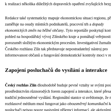
k realizaci několika důležitých dopravních opatření zvyšujících bez
Redakce také systematicky mapuje ekonomickou situaci regionu, př
zaměřuje na osudy místních podnikatelů, pracovní trh a
dopady
ekonomických změn na běžné občany
. Tyto reportáže poskytují ko
pohled na hospodářský vývoj Zlínského kraje a pomáhají veřejnosti
porozumět složitým ekonomickým procesům. Investigativní žurnalis
Českého rozhlasu Zlín tak představuje nepostradatelný nástroj pro
informovanost občanů a fungování demokratické kontroly moci v r
Zapojení posluchačů do vysílání a interakce
Český rozhlas Zlín
dlouhodobě buduje pevné vztahy se svými pos
prostřednictvím různorodých forem zapojení a interakce, které přesa
tradiční jednosměrné vysílání. Regionální stanice si uvědomuje, že
rozhlasové médium musí fungovat jako
obousměrný komunikační k
posluchači nejsou pouze pasivními příjemci informací, ale aktivními