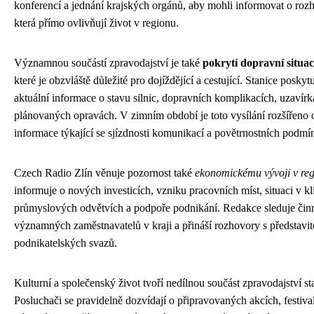
konferencí a jednání krajských orgánů, aby mohli informovat o roz
která přímo ovlivňují život v regionu.
Významnou součástí zpravodajství je také
pokrytí dopravní situac
které je obzvláště důležité pro dojíždějící a cestující. Stanice poskyt
aktuální informace o stavu silnic, dopravních komplikacích, uzavírk
plánovaných opravách. V zimním období je toto vysílání rozšířeno 
informace týkající se sjízdnosti komunikací a povětrnostních podmí
Czech Radio Zlín věnuje pozornost také
ekonomickému vývoji v re
informuje o nových investicích, vzniku pracovních míst, situaci v k
průmyslových odvětvích a podpoře podnikání. Redakce sleduje čin
významných zaměstnavatelů v kraji a přináší rozhovory s představite
podnikatelských svazů.
Kulturní a společenský život tvoří nedílnou součást zpravodajství st
Posluchači se pravidelně dozvídají o připravovaných akcích, festiva