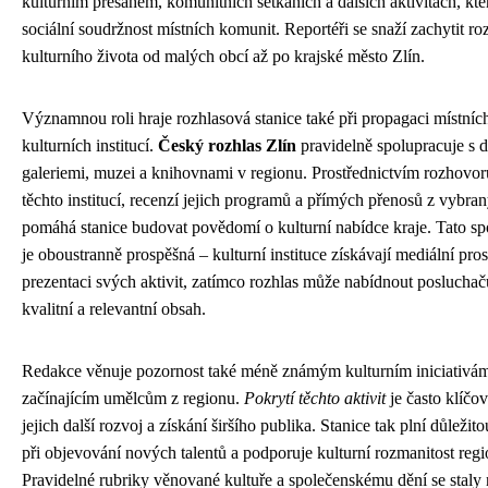
kulturním přesahem, komunitních setkáních a dalších aktivitách, kter
sociální soudržnost místních komunit. Reportéři se snaží zachytit ro
kulturního života od malých obcí až po krajské město Zlín.
Významnou roli hraje rozhlasová stanice také při propagaci místníc
kulturních institucí.
Český rozhlas Zlín
pravidelně spolupracuje s d
galeriemi, muzei a knihovnami v regionu. Prostřednictvím rozhovorů 
těchto institucí, recenzí jejich programů a přímých přenosů z vybra
pomáhá stanice budovat povědomí o kulturní nabídce kraje. Tato sp
je oboustranně prospěšná – kulturní instituce získávají mediální pros
prezentaci svých aktivit, zatímco rozhlas může nabídnout poslucha
kvalitní a relevantní obsah.
Redakce věnuje pozornost také méně známým kulturním iniciativá
začínajícím umělcům z regionu.
Pokrytí těchto aktivit
je často klíčo
jejich další rozvoj a získání širšího publika. Stanice tak plní důležit
při objevování nových talentů a podporuje kulturní rozmanitost regi
Pravidelné rubriky věnované kultuře a společenskému dění se staly