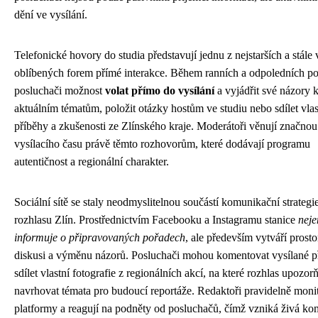
dění ve vysílání.
Telefonické hovory do studia představují jednu z nejstarších a stále 
oblíbených forem přímé interakce. Během ranních a odpoledních po
posluchači možnost
volat přímo do vysílání
a vyjádřit své názory 
aktuálním tématům, položit otázky hostům ve studiu nebo sdílet vlas
příběhy a zkušenosti ze Zlínského kraje. Moderátoři věnují značnou
vysílacího času právě těmto rozhovorům, které dodávají programu
autentičnost a regionální charakter.
Sociální sítě se staly neodmyslitelnou součástí komunikační strateg
rozhlasu Zlín. Prostřednictvím Facebooku a Instagramu stanice
neje
informuje o připravovaných pořadech
, ale především vytváří prosto
diskusi a výměnu názorů. Posluchači mohou komentovat vysílané p
sdílet vlastní fotografie z regionálních akcí, na které rozhlas upozor
navrhovat témata pro budoucí reportáže. Redaktoři pravidelně monit
platformy a reagují na podněty od posluchačů, čímž vzniká živá ko