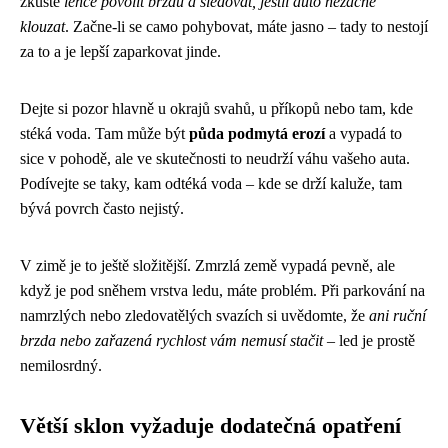
zkuste
lehce povolit brzdu a sledovat, jestli auto nezačne
klouzat
. Začne-li se само pohybovat, máte jasno – tady to nestojí
za to a je lepší zaparkovat jinde.
Dejte si pozor hlavně u okrajů svahů, u příkopů nebo tam, kde
stéká voda. Tam může být
půda podmytá erozí
a vypadá to
sice v pohodě, ale ve skutečnosti to neudrží váhu vašeho auta.
Podívejte se taky, kam odtéká voda – kde se drží kaluže, tam
bývá povrch často nejistý.
V zimě je to ještě složitější. Zmrzlá země vypadá pevně, ale
když je pod sněhem vrstva ledu, máte problém. Při parkování na
namrzlých nebo zledovatělých svazích si uvědomte, že
ani ruční
brzda nebo zařazená rychlost vám nemusí stačit
– led je prostě
nemilosrdný.
Větší sklon vyžaduje dodatečná opatření