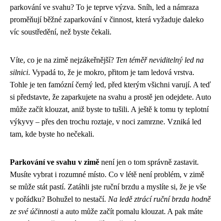
parkování ve svahu? To je teprve výzva. Sníh, led a námraza
proměňují běžné zaparkování v činnost, která vyžaduje daleko
víc soustředění, než byste čekali.
Víte, co je na zimě nejzákeřnější?
Ten téměř neviditelný led na
silnici
. Vypadá to, že je mokro, přitom je tam ledová vrstva.
Tohle je ten famózní černý led, před kterým všichni varují. A teď
si představte, že zaparkujete na svahu a prostě jen odejdete. Auto
může začít klouzat, aniž byste to tušili. A ještě k tomu ty teplotní
výkyvy – přes den trochu roztaje, v noci zamrzne. Vzniká led
tam, kde byste ho nečekali.
Parkování ve svahu v zimě
není jen o tom správně zastavit.
Musíte vybrat i rozumné místo. Co v létě není problém, v zimě
se může stát pastí. Zatáhli jste ruční brzdu a myslíte si, že je vše
v pořádku? Bohužel to nestačí.
Na ledě ztrácí ruční brzda hodně
ze své účinnosti
a auto může začít pomalu klouzat. A pak máte