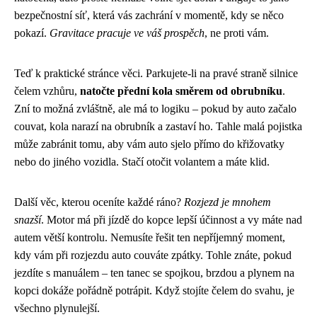
bezpečnostní síť, která vás zachrání v momentě, kdy se něco
pokazí.
Gravitace pracuje ve váš prospěch
, ne proti vám.
Teď k praktické stránce věci. Parkujete-li na pravé straně silnice
čelem vzhůru,
natočte přední kola směrem od obrubníku
.
Zní to možná zvláštně, ale má to logiku – pokud by auto začalo
couvat, kola narazí na obrubník a zastaví ho. Tahle malá pojistka
může zabránit tomu, aby vám auto sjelo přímo do křižovatky
nebo do jiného vozidla. Stačí otočit volantem a máte klid.
Další věc, kterou oceníte každé ráno?
Rozjezd je mnohem
snazší
. Motor má při jízdě do kopce lepší účinnost a vy máte nad
autem větší kontrolu. Nemusíte řešit ten nepříjemný moment,
kdy vám při rozjezdu auto couváte zpátky. Tohle znáte, pokud
jezdíte s manuálem – ten tanec se spojkou, brzdou a plynem na
kopci dokáže pořádně potrápit. Když stojíte čelem do svahu, je
všechno plynulejší.