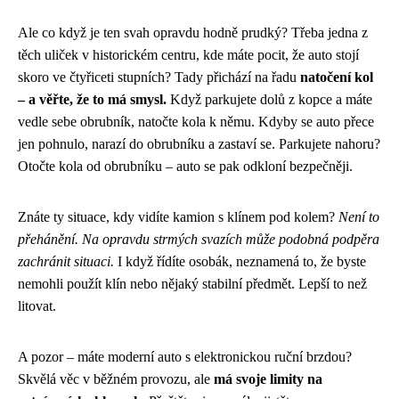
Ale co když je ten svah opravdu hodně prudký? Třeba jedna z
těch uliček v historickém centru, kde máte pocit, že auto stojí
skoro ve čtyřiceti stupních? Tady přichází na řadu
natočení kol
– a věřte, že to má smysl.
Když parkujete dolů z kopce a máte
vedle sebe obrubník, natočte kola k němu. Kdyby se auto přece
jen pohnulo, narazí do obrubníku a zastaví se. Parkujete nahoru?
Otočte kola od obrubníku – auto se pak odkloní bezpečněji.
Znáte ty situace, kdy vidíte kamion s klínem pod kolem?
Není to
přehánění. Na opravdu strmých svazích může podobná podpěra
zachránit situaci.
I když řídíte osobák, neznamená to, že byste
nemohli použít klín nebo nějaký stabilní předmět. Lepší to než
litovat.
A pozor – máte moderní auto s elektronickou ruční brzdou?
Skvělá věc v běžném provozu, ale
má svoje limity na