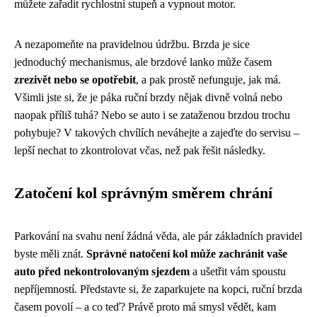
můžete zařadit rychlostní stupeň a vypnout motor.
A nezapomeňte na pravidelnou údržbu. Brzda je sice
jednoduchý mechanismus, ale brzdové lanko může časem
zrezivět nebo se opotřebit
, a pak prostě nefunguje, jak má.
Všimli jste si, že je páka ruční brzdy nějak divně volná nebo
naopak příliš tuhá? Nebo se auto i se zataženou brzdou trochu
pohybuje? V takových chvílích neváhejte a zajeďte do servisu –
lepší nechat to zkontrolovat včas, než pak řešit následky.
Zatočení kol správným směrem chrání
Parkování na svahu není žádná věda, ale pár základních pravidel
byste měli znát.
Správné natočení kol může zachránit vaše
auto před nekontrolovaným sjezdem
a ušetřit vám spoustu
nepříjemností. Představte si, že zaparkujete na kopci, ruční brzda
časem povolí – a co teď? Právě proto má smysl vědět, kam