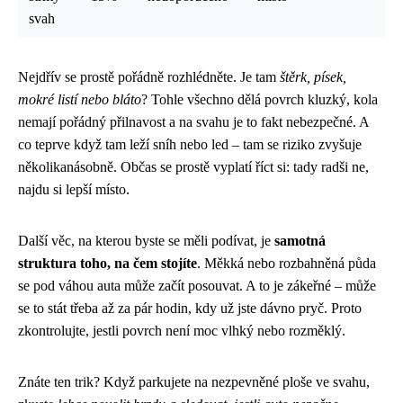
svah
Nejdřív se prostě pořádně rozhlédněte. Je tam
štěrk, písek,
mokré listí nebo bláto
? Tohle všechno dělá povrch kluzký, kola
nemají pořádný přilnavost a na svahu je to fakt nebezpečné. A
co teprve když tam leží sníh nebo led – tam se riziko zvyšuje
několikanásobně. Občas se prostě vyplatí říct si: tady radši ne,
najdu si lepší místo.
Další věc, na kterou byste se měli podívat, je
samotná
struktura toho, na čem stojíte
. Měkká nebo rozbahněná půda
se pod váhou auta může začít posouvat. A to je zákeřné – může
se to stát třeba až za pár hodin, kdy už jste dávno pryč. Proto
zkontrolujte, jestli povrch není moc vlhký nebo rozměklý.
Znáte ten trik? Když parkujete na nezpevněné ploše ve svahu,