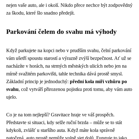
nejen vaše auto, ale i okolí. Nikdo přece nechce být zodpovědný
za škodu, které šlo snadno předejít.
Parkování čelem do svahu má výhody
Když parkujete na kopci nebo v prudším svahu, čelní parkování
vám ušetří spoustu starostí a výrazně zvýší bezpečnost. Ať už se
nacházíte v horách, na strmých městských ulicích nebo jen na
mírně svažitém parkovišti, tahle technika dává prostě smysl.
Základní princip je jednoduchý:
přední kola míří vzhůru po
svahu
, což vytváří přirozenou pojistku proti tomu, aby vám auto
ujelo.
Co je na tom nejlepší? Gravitace hraje ve váš prospěch.
Představte si situaci, kdy selže ruční brzda – může se to stát
kdykoli, zvlášť u staršího auta. Když máte kola správně
natočená, auto prostě nemůže volně sjet dolů. Funguje to jako