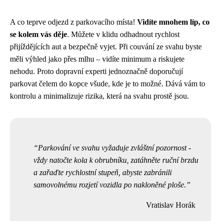
A co teprve odjezd z parkovacího místa!
Vidíte mnohem líp, co
se kolem vás děje
. Můžete v klidu odhadnout rychlost
přijíždějících aut a bezpečně vyjet. Při couvání ze svahu byste
měli výhled jako přes mlhu – vidíte minimum a riskujete
nehodu. Proto dopravní experti jednoznačně doporučují
parkovat čelem do kopce všude, kde je to možné. Dává vám to
kontrolu a minimalizuje rizika, která na svahu prostě jsou.
Parkování ve svahu vyžaduje zvláštní pozornost -
vždy natočte kola k obrubníku, zatáhněte ruční brzdu
a zařaďte rychlostní stupeň, abyste zabránili
samovolnému rozjetí vozidla po nakloněné ploše.
Vratislav Horák