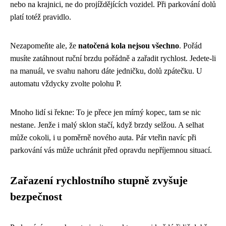
nebo na krajnici, ne do projíždějících vozidel. Při parkování dolů
platí totéž pravidlo.
Nezapomeňte ale, že
natočená kola nejsou všechno
. Pořád
musíte zatáhnout ruční brzdu pořádně a zařadit rychlost. Jedete-li
na manuál, ve svahu nahoru dáte jedničku, dolů zpátečku. U
automatu vždycky zvolte polohu P.
Mnoho lidí si řekne: To je přece jen mírný kopec, tam se nic
nestane. Jenže i malý sklon stačí, když brzdy selžou. A selhat
může cokoli, i u poměrně nového auta. Pár vteřin navíc při
parkování vás může uchránit před opravdu nepříjemnou situací.
Zařazení rychlostního stupně zvyšuje
bezpečnost