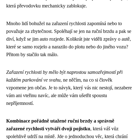
která převodovku mechanicky zablokuje.
Mnoho lidí bohužel na zařazení rychlosti zapomíná nebo to
považuje za zbytečnost. Spoléhají se jen na ruční brzdu a pak se
diví, když se jim auto rozjede. Kolikrát jste viděli zprávy o autě,
které se samo rozjelo a narazilo do plotu nebo do jiného vozu?
Přitom by stačilo tak málo.
Zařazení rychlosti by mělo být naprostou samozřejmostí při
každém parkování ve svahu
, ne něčím, na co si člověk
vzpomene jen občas. Je to návyk, který vás nic nestojí, nezabere
vám ani vteřinu navíc, ale může vám ušetřit spoustu
nepříjemností.
Kombinace pořádně utažené ruční brzdy a správně
zařazené rychlosti vytváří dvojí pojistku
, která váš vůz
spolehlivě udrží na místě. Jde o jednoduchou věc, která chrání