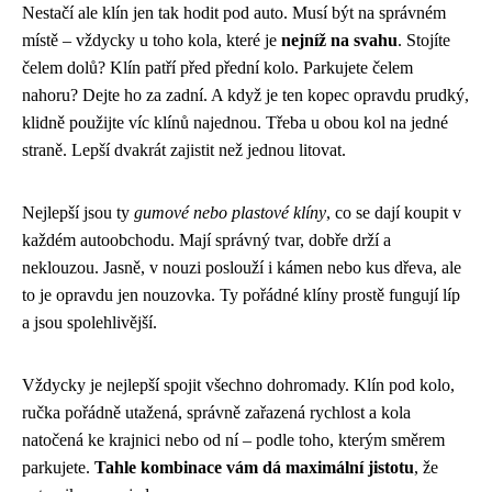
Nestačí ale klín jen tak hodit pod auto. Musí být na správném
místě – vždycky u toho kola, které je
nejníž na svahu
. Stojíte
čelem dolů? Klín patří před přední kolo. Parkujete čelem
nahoru? Dejte ho za zadní. A když je ten kopec opravdu prudký,
klidně použijte víc klínů najednou. Třeba u obou kol na jedné
straně. Lepší dvakrát zajistit než jednou litovat.
Nejlepší jsou ty
gumové nebo plastové klíny
, co se dají koupit v
každém autoobchodu. Mají správný tvar, dobře drží a
neklouzou. Jasně, v nouzi poslouží i kámen nebo kus dřeva, ale
to je opravdu jen nouzovka. Ty pořádné klíny prostě fungují líp
a jsou spolehlivější.
Vždycky je nejlepší spojit všechno dohromady. Klín pod kolo,
ručka pořádně utažená, správně zařazená rychlost a kola
natočená ke krajnici nebo od ní – podle toho, kterým směrem
parkujete.
Tahle kombinace vám dá maximální jistotu
, že