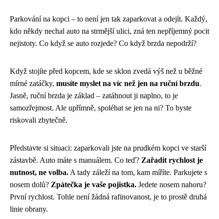
Parkování na kopci – to není jen tak zaparkovat a odejít. Každý,
kdo někdy nechal auto na strmější ulici, zná ten nepříjemný pocit
nejistoty. Co když se auto rozjede? Co když brzda nepodrží?
Když stojíte před kopcem, kde se sklon zvedá výš než u běžné
mírné zatáčky,
musíte myslet na víc než jen na ruční brzdu
.
Jasně, ruční brzda je základ – zatáhnout ji naplno, to je
samozřejmost. Ale upřímně, spoléhat se jen na ni? To byste
riskovali zbytečně.
Představte si situaci: zaparkovali jste na prudkém kopci ve starší
zástavbě. Auto máte s manuálem. Co teď?
Zařadit rychlost je
nutnost, ne volba.
A tady záleží na tom, kam míříte. Parkujete s
nosem dolů?
Zpátečka je vaše pojistka.
Jedete nosem nahoru?
První rychlost. Tohle není žádná rafinovanost, je to prostě druhá
linie obrany.