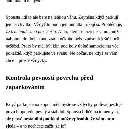
auto nikam neujede.
Spousta lidí to ale bere na lehkou váhu. Zejména když parkují
jen na chvilku. Vždyť tu budu jen minutku, říkají si. Problém je,
že
k nehodě stačí pár vteřin
. Auto, které se rozjede samo, může
nabourat do jiných aut, zranit někoho nebo způsobit ještě horší
neštěstí. Proto by měl být klín pod koly úplně samozřejmá věc
pokaždé, když parkujete ve svahu. Ne občas, ne když se vám
chce – prostě vždycky.
Kontrola pevnosti povrchu před
zaparkováním
Když parkujete na kopci, měli byste se vždycky podívat, jestli je
povrch opravdu pevný a stabilní. Spousta řidičů na to nemyslí,
ale právě
nestabilní podklad může způsobit, že vám auto
sjede
– a to nechcete zažít, že jo?