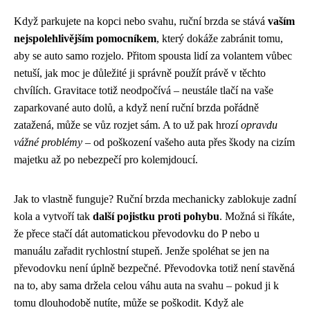
Když parkujete na kopci nebo svahu, ruční brzda se stává
vaším
nejspolehlivějším pomocníkem
, který dokáže zabránit tomu,
aby se auto samo rozjelo. Přitom spousta lidí za volantem vůbec
netuší, jak moc je důležité ji správně použít právě v těchto
chvílích. Gravitace totiž neodpočívá – neustále tlačí na vaše
zaparkované auto dolů, a když není ruční brzda pořádně
zatažená, může se vůz rozjet sám. A to už pak hrozí
opravdu
vážné problémy
– od poškození vašeho auta přes škody na cizím
majetku až po nebezpečí pro kolemjdoucí.
Jak to vlastně funguje? Ruční brzda mechanicky zablokuje zadní
kola a vytvoří tak
další pojistku proti pohybu
. Možná si říkáte,
že přece stačí dát automatickou převodovku do P nebo u
manuálu zařadit rychlostní stupeň. Jenže spoléhat se jen na
převodovku není úplně bezpečné. Převodovka totiž není stavěná
na to, aby sama držela celou váhu auta na svahu – pokud ji k
tomu dlouhodobě nutíte, může se poškodit. Když ale