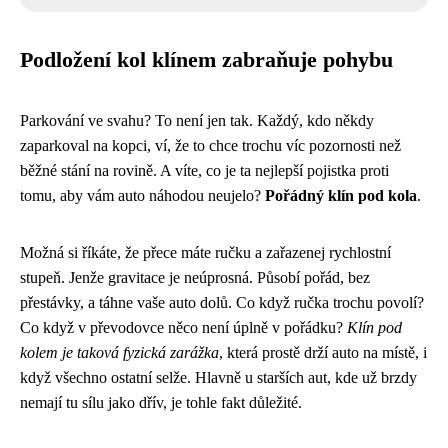
Podložení kol klínem zabraňuje pohybu
Parkování ve svahu? To není jen tak. Každý, kdo někdy
zaparkoval na kopci, ví, že to chce trochu víc pozornosti než
běžné stání na rovině. A víte, co je ta nejlepší pojistka proti
tomu, aby vám auto náhodou neujelo?
Pořádný klín pod kola
.
Možná si říkáte, že přece máte ručku a zařazenej rychlostní
stupeň. Jenže gravitace je neúprosná. Působí pořád, bez
přestávky, a táhne vaše auto dolů. Co když ručka trochu povolí?
Co když v převodovce něco není úplně v pořádku?
Klín pod
kolem je taková fyzická zarážka
, která prostě drží auto na místě, i
když všechno ostatní selže. Hlavně u starších aut, kde už brzdy
nemají tu sílu jako dřív, je tohle fakt důležité.