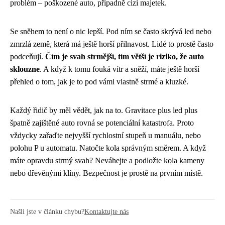
problém – poškozené auto, případně cizí majetek.
Se sněhem to není o nic lepší. Pod ním se často skrývá led nebo
zmrzlá země, která má ještě horší přilnavost. Lidé to prostě často
podceňují.
Čím je svah strmější, tím větší je riziko, že auto
sklouzne
. A když k tomu fouká vítr a sněží, máte ještě horší
přehled o tom, jak je to pod vámi vlastně strmé a kluzké.
Každý řidič by měl vědět, jak na to. Gravitace plus led plus
špatně zajištěné auto rovná se potenciální katastrofa. Proto
vždycky zařaďte nejvyšší rychlostní stupeň u manuálu, nebo
polohu P u automatu. Natočte kola správným směrem. A když
máte opravdu strmý svah? Neváhejte a podložte kola kameny
nebo dřevěnými klíny. Bezpečnost je prostě na prvním místě.
Našli jste v článku chybu?
Kontaktujte nás