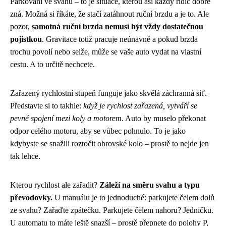
Parkování ve svahu – to je situace, kterou asi každý řidič dobře
zná. Možná si říkáte, že stačí zatáhnout ruční brzdu a je to. Ale
pozor,
samotná ruční brzda nemusí být vždy dostatečnou
pojistkou
. Gravitace totiž pracuje neúnavně a pokud brzda
trochu povolí nebo selže, může se vaše auto vydat na vlastní
cestu. A to určitě nechcete.
Zařazený rychlostní stupeň funguje jako skvělá záchranná síť.
Představte si to takhle:
když je rychlost zařazená, vytváří se
pevné spojení mezi koly a motorem
. Auto by muselo překonat
odpor celého motoru, aby se vůbec pohnulo. To je jako
kdybyste se snažili roztočit obrovské kolo – prostě to nejde jen
tak lehce.
Kterou rychlost ale zařadit?
Záleží na směru svahu a typu
převodovky.
U manuálu je to jednoduché: parkujete čelem dolů
ze svahu? Zařaďte zpátečku. Parkujete čelem nahoru? Jedničku.
U automatu to máte ještě snazší – prostě přepnete do polohy P,