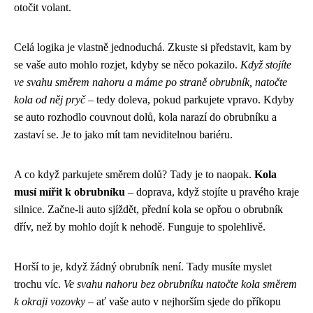
otočit volant.
Celá logika je vlastně jednoduchá. Zkuste si představit, kam by
se vaše auto mohlo rozjet, kdyby se něco pokazilo.
Když stojíte
ve svahu směrem nahoru a máme po straně obrubník, natočte
kola od něj pryč
– tedy doleva, pokud parkujete vpravo. Kdyby
se auto rozhodlo couvnout dolů, kola narazí do obrubníku a
zastaví se. Je to jako mít tam neviditelnou bariéru.
A co když parkujete směrem dolů? Tady je to naopak.
Kola
musí mířit k obrubníku
– doprava, když stojíte u pravého kraje
silnice. Začne-li auto sjíždět, přední kola se opřou o obrubník
dřív, než by mohlo dojít k nehodě. Funguje to spolehlivě.
Horší to je, když žádný obrubník není. Tady musíte myslet
trochu víc.
Ve svahu nahoru bez obrubníku natočte kola směrem
k okraji vozovky
– ať vaše auto v nejhorším sjede do příkopu