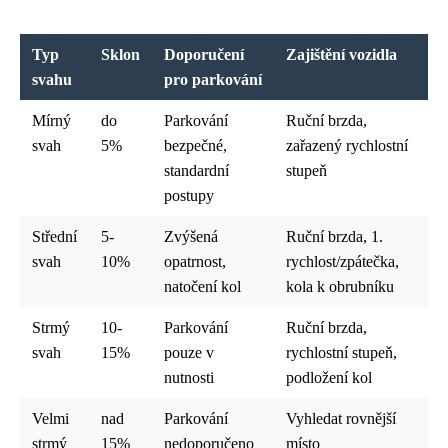
Typ
Sklon
Doporučení
Zajištění vozidla
svahu
pro parkování
Mírný
do
Parkování
Ruční brzda,
svah
5%
bezpečné,
zařazený rychlostní
standardní
stupeň
postupy
Střední
5-
Zvýšená
Ruční brzda, 1.
svah
10%
opatrnost,
rychlost/zpátečka,
natočení kol
kola k obrubníku
Strmý
10-
Parkování
Ruční brzda,
svah
15%
pouze v
rychlostní stupeň,
nutnosti
podložení kol
Velmi
nad
Parkování
Vyhledat rovnější
strmý
15%
nedoporučeno
místo