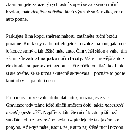
zkombinujete zařazený rychlostní stupeň se zataženou ruční
brzdou, máte
dvojitou pojistku
, která výrazně sníží riziko, že se
auto pohne.
Parkujete-li na kopci směrem nahoru, zatáhněte ruční brzdu
pořádně. Kolik síly na to potřebujete? To záleží na tom, jak moc
je kopec strmý a jak těžké máte auto. Čím větší sklon a váha, tím
víc musíte
zabrat na páku ruční brzdy
. Máte-li novější auto s
elektronickou parkovací brzdou, stačí zmáčknout tlačítko. I tak
si ale ověřte, že se brzda skutečně aktivovala – poznáte to podle
kontrolky na palubní desce.
Při parkování ze svahu dolů platí totéž, možná ještě víc.
Gravitace tady táhne ještě silněji směrem dolů, takže
nebezpečí
rozjetí je ještě větší
. Nejdřív zatáhněte ruční brzdu, ještě než
sundáte nohu z brzdového pedálu – předejdete tak jakémukoli
pohybu. Až když máte jistotu, že je auto zajištěné ruční brzdou,