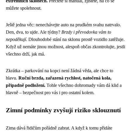
extrémních sklonech.
Přečtěte si manuál, zjistěte, na co se
můžete spolehnout.
Ještě jedna věc: nenechávejte auto na prudkém svahu natrvalo.
Den, dva, to ujde. Ale týdny?
Brzdy i převodovka vám to
nepoděkují.
Dlouhodobé stání na sklonu prostě vozidlo zatěžuje.
Když už nemáte jinou možnost, alespoň občas zkontrolujte, jestli
všechno drží, jak má.
Zkrátka – parkování na kopci není žádná věda, ale chce to
hlavu.
Ruční brzda, zařazená rychlost, natočená kola,
případně podložení.
Tohle všechno dohromady vám dá klid a
hlavně – bezpečnost pro vás i pro ostatní kolem.
Zimní podmínky zvyšují riziko sklouznutí
Zima dává řidičům pořádně zabrat. A když k tomu přidáte