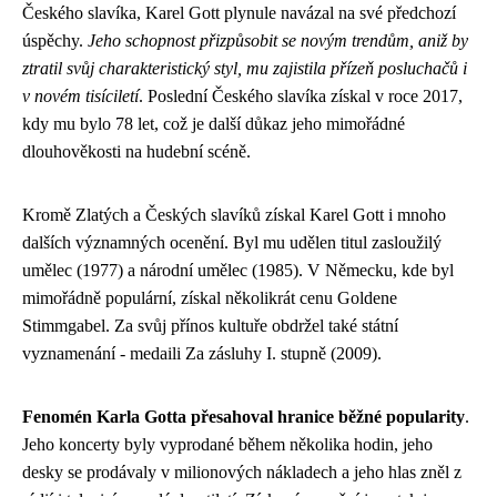
Českého slavíka, Karel Gott plynule navázal na své předchozí
úspěchy.
Jeho schopnost přizpůsobit se novým trendům, aniž by
ztratil svůj charakteristický styl, mu zajistila přízeň posluchačů i
v novém tisíciletí
. Poslední Českého slavíka získal v roce 2017,
kdy mu bylo 78 let, což je další důkaz jeho mimořádné
dlouhověkosti na hudební scéně.
Kromě Zlatých a Českých slavíků získal Karel Gott i mnoho
dalších významných ocenění. Byl mu udělen titul zasloužilý
umělec (1977) a národní umělec (1985). V Německu, kde byl
mimořádně populární, získal několikrát cenu Goldene
Stimmgabel. Za svůj přínos kultuře obdržel také státní
vyznamenání - medaili Za zásluhy I. stupně (2009).
Fenomén Karla Gotta přesahoval hranice běžné popularity
.
Jeho koncerty byly vyprodané během několika hodin, jeho
desky se prodávaly v milionových nákladech a jeho hlas zněl z