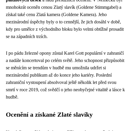
mnohokrát oceněn cenou Zlatý slavík (Goldene Stimmgabel) a
získal také cenu Zlatá kamera (Goldene Kamera). Jeho
mezinárodní úspěchy byly o to cennější, že jich dosáhl v době,
kdy pro umělce z východního bloku bylo velmi obtížné prosadit
se na západních trzích.
I po pádu železné opony zůstal Karel Gott populární v zahraničí
a nadále koncertoval po celém světě. Jeho schopnost přizpůsobit
se měnícím se trendům v hudbě mu umožnila udržet si
mezinárodní publikum až do konce jeho kariéry. Poslední
zahraniční vystoupení absolvoval ještě několik let před svou
smrtí v roce 2019, což svědčí o jeho neobyčejné vitalitě a lásce k
hudbě.
Ocenění a získané Zlaté slavíky