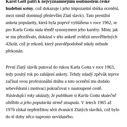
Karel Gott patří k nejvýznamnějším osobnostem české
hudební scény
, což dokazuje i jeho impozantní sbírka ocenění,
mezi nimiž dominují především Zlatí slavíci. Tato prestižní
anketa popularity, která byla poprvé vyhlášena v roce 1962, se
pro Karla Gotta stala téměř synonymem jeho kariéry. Mistr, jak
se mu přezdívalo, dokázal v této anketě zvítězit neuvěřitelných
42krát, což je rekord, který pravděpodobně nikdy nebude
překonán.
První Zlatý slavík putoval do rukou Karla Gotta v roce 1963,
tedy pouhý rok po zahájení ankety. Tehdy mladý zpěvák teprve
začínal svou profesionální dráhu a toto ocenění mu dodalo
sebevědomí i motivaci pokračovat v nastoupené cestě.
Následující roky ukázaly, že publikum si Karla Gotta skutečně
oblíbilo a jeho popularita strmě stoupala
. V letech 1965 až
1976 získal nepřetržitou sérii dvanácti Zlatých slavíků, což bylo
do té doby něco naprosto nevídaného.