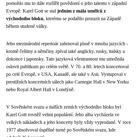
pomohlo mu to dále rozšířit povědomí o jeho talentu v západní
Evropě. Karel Gott se stal
jedním z mála umělců z
východního bloku
, kterému se podařilo prorazit na Západě
během studené války.
Jeho mezinárodní repertoár zahrnoval písně v mnoha jazycích -
kromě češtiny a němčiny zpíval také anglicky, rusky, italsky a
dokonce i japonsky. Tato jazyková všestrannost mu umožnila
oslovit publikum po celém světě. V 70. a 80. letech koncertoval
po celé Evropě, v USA, Kanadě, ale také v Asii. Vystupoval v
prestižních koncertních sálech jako Carnegie Hall v New Yorku
nebo Royal Albert Hall v Londýně.
V Sovětském svazu a dalších zemích východního bloku byl
Karel Gott rovněž velmi populární. Jeho alba vycházela ve
velkých nákladech a jeho koncerty byly vždy vyprodané. V roce
1977 absolvoval úspěšné turné po Sovětském svazu, kde