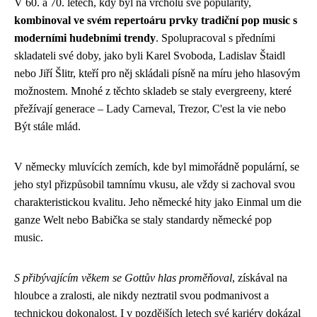
V 60. a 70. letech, kdy byl na vrcholu své popularity,
kombinoval ve svém repertoáru prvky tradiční pop music s
moderními hudebními trendy
. Spolupracoval s předními
skladateli své doby, jako byli Karel Svoboda, Ladislav Štaidl
nebo Jiří Šlitr, kteří pro něj skládali písně na míru jeho hlasovým
možnostem. Mnohé z těchto skladeb se staly evergreeny, které
přežívají generace – Lady Carneval, Trezor, C'est la vie nebo
Být stále mlád.
V německy mluvících zemích, kde byl mimořádně populární, se
jeho styl přizpůsobil tamnímu vkusu, ale vždy si zachoval svou
charakteristickou kvalitu. Jeho německé hity jako Einmal um die
ganze Welt nebo Babička se staly standardy německé pop
music.
S přibývajícím věkem se Gottův hlas proměňoval
, získával na
hloubce a zralosti, ale nikdy neztratil svou podmanivost a
technickou dokonalost. I v pozdějších letech své kariéry dokázal