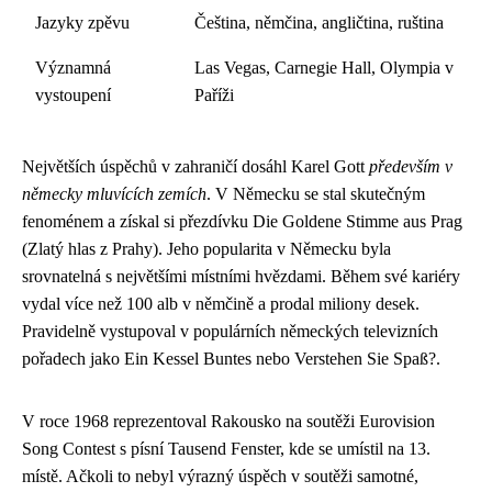
Jazyky zpěvu
Čeština, němčina, angličtina, ruština
Významná
Las Vegas, Carnegie Hall, Olympia v
vystoupení
Paříži
Největších úspěchů v zahraničí dosáhl Karel Gott
především v
německy mluvících zemích
. V Německu se stal skutečným
fenoménem a získal si přezdívku Die Goldene Stimme aus Prag
(Zlatý hlas z Prahy). Jeho popularita v Německu byla
srovnatelná s největšími místními hvězdami. Během své kariéry
vydal více než 100 alb v němčině a prodal miliony desek.
Pravidelně vystupoval v populárních německých televizních
pořadech jako Ein Kessel Buntes nebo Verstehen Sie Spaß?.
V roce 1968 reprezentoval Rakousko na soutěži Eurovision
Song Contest s písní Tausend Fenster, kde se umístil na 13.
místě. Ačkoli to nebyl výrazný úspěch v soutěži samotné,