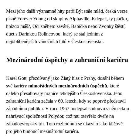
Mezi jeho další významné hity patří Být stále mlád, česká verze
písně Forever Young od skupiny Alphaville, Kdepak, ty ptáčku,
hnízdo máš?, Oči sněhem zaváté, Babička nebo Zvonky štěstí,
duet s Darinkou Rolincovou, který se stal jedním z
nejoblíbenějších vánočních hitů v Československu.
Mezinárodní úspěchy a zahraniční kariéra
Karel Gott, přezdívaný jako Zlatý hlas z Prahy, dosáhl během
své kariéry
mimořádných mezinárodních úspěchů
, které
daleko přesahovaly hranice tehdejšího Československa. Jeho
zahraniční kariéra začala v 60. letech, kdy se poprvé představil
západnímu publiku. V roce 1967 podepsal smlouvu s německou
nahrávací společností Polydor, což mu otevřelo dveře na
západoevropský trh. Toto rozhodnutí se ukázalo jako klíčové
pro jeho budoucí mezinárodní kariéru.