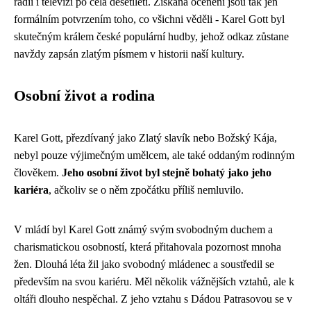
rádií i televizí po celá desetiletí. Získaná ocenění jsou tak jen
formálním potvrzením toho, co všichni věděli - Karel Gott byl
skutečným králem české populární hudby, jehož odkaz zůstane
navždy zapsán zlatým písmem v historii naší kultury.
Osobní život a rodina
Karel Gott, přezdívaný jako Zlatý slavík nebo Božský Kája,
nebyl pouze výjimečným umělcem, ale také oddaným rodinným
člověkem.
Jeho osobní život byl stejně bohatý jako jeho
kariéra
, ačkoliv se o něm zpočátku příliš nemluvilo.
V mládí byl Karel Gott známý svým svobodným duchem a
charismatickou osobností, která přitahovala pozornost mnoha
žen. Dlouhá léta žil jako svobodný mládenec a soustředil se
především na svou kariéru. Měl několik vážnějších vztahů, ale k
oltáři dlouho nespěchal. Z jeho vztahu s Dádou Patrasovou se v