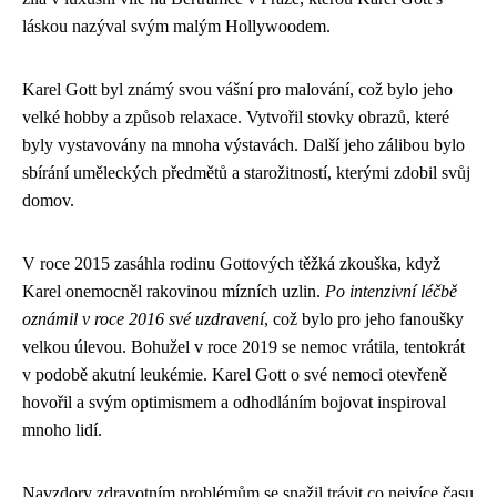
láskou nazýval svým malým Hollywoodem.
Karel Gott byl známý svou vášní pro malování, což bylo jeho
velké hobby a způsob relaxace. Vytvořil stovky obrazů, které
byly vystavovány na mnoha výstavách. Další jeho zálibou bylo
sbírání uměleckých předmětů a starožitností, kterými zdobil svůj
domov.
V roce 2015 zasáhla rodinu Gottových těžká zkouška, když
Karel onemocněl rakovinou mízních uzlin.
Po intenzivní léčbě
oznámil v roce 2016 své uzdravení
, což bylo pro jeho fanoušky
velkou úlevou. Bohužel v roce 2019 se nemoc vrátila, tentokrát
v podobě akutní leukémie. Karel Gott o své nemoci otevřeně
hovořil a svým optimismem a odhodláním bojovat inspiroval
mnoho lidí.
Navzdory zdravotním problémům se snažil trávit co nejvíce času