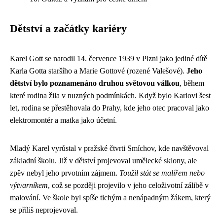
Dětství a začátky kariéry
Karel Gott se narodil 14. července 1939 v Plzni jako jediné dítě
Karla Gotta staršího a Marie Gottové (rozené Valešové).
Jeho
dětství bylo poznamenáno druhou světovou válkou
, během
které rodina žila v nuzných podmínkách. Když bylo Karlovi šest
let, rodina se přestěhovala do Prahy, kde jeho otec pracoval jako
elektromontér a matka jako účetní.
Mladý Karel vyrůstal v pražské čtvrti Smíchov, kde navštěvoval
základní školu. Již v dětství projevoval umělecké sklony, ale
zpěv nebyl jeho prvotním zájmem.
Toužil stát se malířem nebo
výtvarníkem
, což se později projevilo v jeho celoživotní zálibě v
malování. Ve škole byl spíše tichým a nenápadným žákem, který
se příliš neprojevoval.