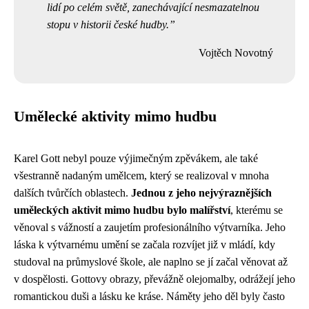
lidí po celém světě, zanechávající nesmazatelnou
stopu v historii české hudby.
Vojtěch Novotný
Umělecké aktivity mimo hudbu
Karel Gott nebyl pouze výjimečným zpěvákem, ale také
všestranně nadaným umělcem, který se realizoval v mnoha
dalších tvůrčích oblastech.
Jednou z jeho nejvýraznějších
uměleckých aktivit mimo hudbu bylo malířství
, kterému se
věnoval s vážností a zaujetím profesionálního výtvarníka. Jeho
láska k výtvarnému umění se začala rozvíjet již v mládí, kdy
studoval na průmyslové škole, ale naplno se jí začal věnovat až
v dospělosti. Gottovy obrazy, převážně olejomalby, odrážejí jeho
romantickou duši a lásku ke kráse. Náměty jeho děl byly často