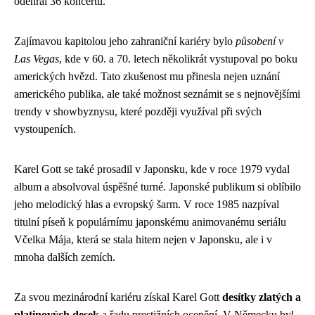
odehrál 36 koncertů.
Zajímavou kapitolou jeho zahraniční kariéry bylo
působení v
Las Vegas
, kde v 60. a 70. letech několikrát vystupoval po boku
amerických hvězd. Tato zkušenost mu přinesla nejen uznání
amerického publika, ale také možnost seznámit se s nejnovějšími
trendy v showbyznysu, které později využíval při svých
vystoupeních.
Karel Gott se také prosadil v Japonsku, kde v roce 1979 vydal
album a absolvoval úspěšné turné. Japonské publikum si oblíbilo
jeho melodický hlas a evropský šarm. V roce 1985 nazpíval
titulní píseň k populárnímu japonskému animovanému seriálu
Včelka Mája, která se stala hitem nejen v Japonsku, ale i v
mnoha dalších zemích.
Za svou mezinárodní kariéru získal Karel Gott
desítky zlatých a
platinových desek
a řadu prestižních ocenění. V Německu byl