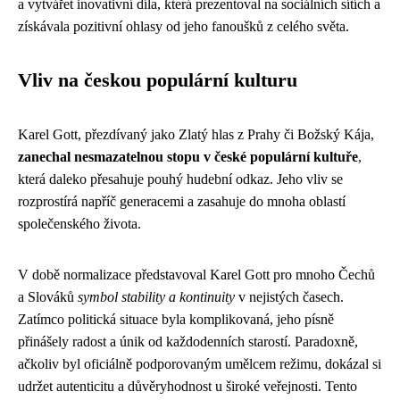
a vytvářet inovativní díla, která prezentoval na sociálních sítích a
získávala pozitivní ohlasy od jeho fanoušků z celého světa.
Vliv na českou populární kulturu
Karel Gott, přezdívaný jako Zlatý hlas z Prahy či Božský Kája,
zanechal nesmazatelnou stopu v české populární kultuře
,
která daleko přesahuje pouhý hudební odkaz. Jeho vliv se
rozprostírá napříč generacemi a zasahuje do mnoha oblastí
společenského života.
V době normalizace představoval Karel Gott pro mnoho Čechů
a Slováků
symbol stability a kontinuity
v nejistých časech.
Zatímco politická situace byla komplikovaná, jeho písně
přinášely radost a únik od každodenních starostí. Paradoxně,
ačkoliv byl oficiálně podporovaným umělcem režimu, dokázal si
udržet autenticitu a důvěryhodnost u široké veřejnosti. Tento