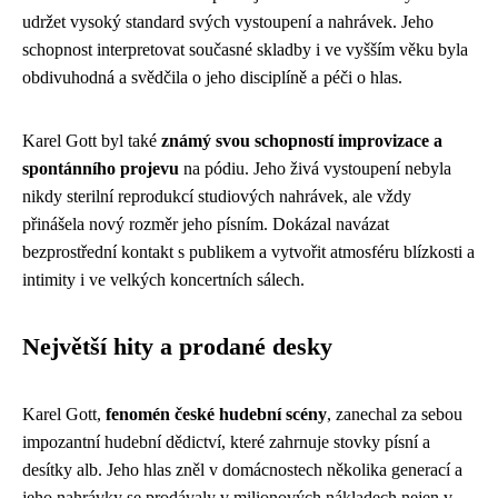
udržet vysoký standard svých vystoupení a nahrávek. Jeho
schopnost interpretovat současné skladby i ve vyšším věku byla
obdivuhodná a svědčila o jeho disciplíně a péči o hlas.
Karel Gott byl také
známý svou schopností improvizace a
spontánního projevu
na pódiu. Jeho živá vystoupení nebyla
nikdy sterilní reprodukcí studiových nahrávek, ale vždy
přinášela nový rozměr jeho písním. Dokázal navázat
bezprostřední kontakt s publikem a vytvořit atmosféru blízkosti a
intimity i ve velkých koncertních sálech.
Největší hity a prodané desky
Karel Gott,
fenomén české hudební scény
, zanechal za sebou
impozantní hudební dědictví, které zahrnuje stovky písní a
desítky alb. Jeho hlas zněl v domácnostech několika generací a
jeho nahrávky se prodávaly v milionových nákladech nejen v