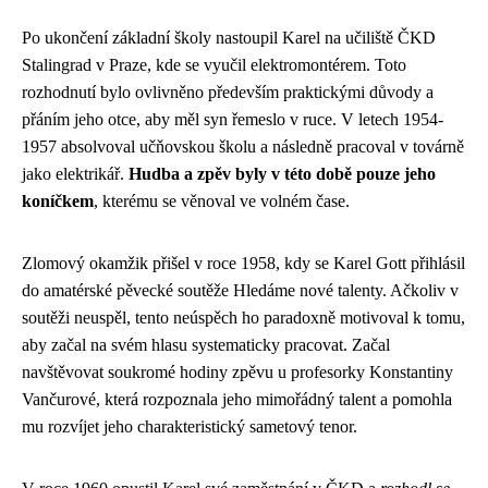
Po ukončení základní školy nastoupil Karel na učiliště ČKD
Stalingrad v Praze, kde se vyučil elektromontérem. Toto
rozhodnutí bylo ovlivněno především praktickými důvody a
přáním jeho otce, aby měl syn řemeslo v ruce. V letech 1954-
1957 absolvoval učňovskou školu a následně pracoval v továrně
jako elektrikář.
Hudba a zpěv byly v této době pouze jeho
koníčkem
, kterému se věnoval ve volném čase.
Zlomový okamžik přišel v roce 1958, kdy se Karel Gott přihlásil
do amatérské pěvecké soutěže Hledáme nové talenty. Ačkoliv v
soutěži neuspěl, tento neúspěch ho paradoxně motivoval k tomu,
aby začal na svém hlasu systematicky pracovat. Začal
navštěvovat soukromé hodiny zpěvu u profesorky Konstantiny
Vančurové, která rozpoznala jeho mimořádný talent a pomohla
mu rozvíjet jeho charakteristický sametový tenor.