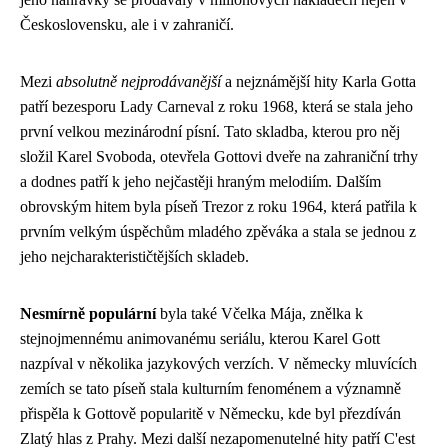
Československu, ale i v zahraničí.
Mezi
absolutně nejprodávanější
a nejznámější hity Karla Gotta
patří bezesporu Lady Carneval z roku 1968, která se stala jeho
první velkou mezinárodní písní. Tato skladba, kterou pro něj
složil Karel Svoboda, otevřela Gottovi dveře na zahraniční trhy
a dodnes patří k jeho nejčastěji hraným melodiím. Dalším
obrovským hitem byla píseň Trezor z roku 1964, která patřila k
prvním velkým úspěchům mladého zpěváka a stala se jednou z
jeho nejcharakterističtějších skladeb.
Nesmírně populární
byla také Včelka Mája, znělka k
stejnojmennému animovanému seriálu, kterou Karel Gott
nazpíval v několika jazykových verzích. V německy mluvících
zemích se tato píseň stala kulturním fenoménem a významně
přispěla k Gottově popularitě v Německu, kde byl přezdíván
Zlatý hlas z Prahy. Mezi další nezapomenutelné hity patří C'est