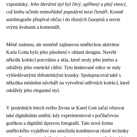
vzpomínky.
Jeho literární styl byl čtivý, upřímný a plný emocí,
což knihu učinilo mimořádně populární mezi čtenáři
. Kromě
autobiografie přispíval občas i do různých časopisů a novin
svými úvahami a komentáři.
Méně známou, ale neméně zajímavou uměleckou aktivitou
Karla Gotta bylo jeho působení v oblasti designu. Navrhl
několik kolekcí porcelánu a skla, které nesly jeho jméno a
odrážely jeho estetické cítění. Tyto limitované edice se staly
vyhledávanými sběratelskými kousky. Spolupracoval také s
několika módními návrháři na vytvoření oděvních kolekcí, které
odrážely jeho elegantní styl.
V posledních letech svého života se Karel Gott začal věnovat
také digitálnímu umění, kdy experimentoval s počítačovou
grafikou a digitální úpravou fotografií. Tato nová forma
uměleckého vyjádření mu umožnila kombinovat různé techniky