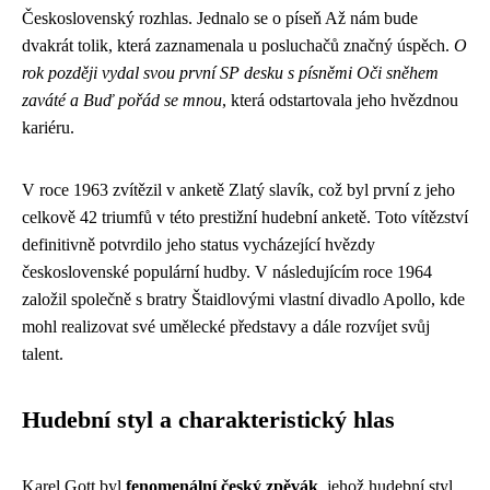
Československý rozhlas. Jednalo se o píseň Až nám bude
dvakrát tolik, která zaznamenala u posluchačů značný úspěch.
O
rok později vydal svou první SP desku s písněmi Oči sněhem
zaváté a Buď pořád se mnou
, která odstartovala jeho hvězdnou
kariéru.
V roce 1963 zvítězil v anketě Zlatý slavík, což byl první z jeho
celkově 42 triumfů v této prestižní hudební anketě. Toto vítězství
definitivně potvrdilo jeho status vycházející hvězdy
československé populární hudby. V následujícím roce 1964
založil společně s bratry Štaidlovými vlastní divadlo Apollo, kde
mohl realizovat své umělecké představy a dále rozvíjet svůj
talent.
Hudební styl a charakteristický hlas
Karel Gott byl
fenomenální český zpěvák
, jehož hudební styl