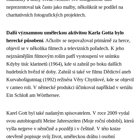
neprezentoval tak často jako malby, několikrát se podílel na
charitativních fotografických projektech.
Další významnou uměleckou aktivitou Karla Gotta bylo
herecké působení
. Ačkoliv se nepovažoval primárně za herce,
objevil se v několika filmech a televizních pořadech. K jeho
nejznámějším filmovým rolím patří vystoupení ve snímku
Kdyby tisíc klarinetů (1964), kde si zahrál po boku dalších
hudebních hvězd té doby. Zahrál si také ve filmu Dědictví aneb
Kurvahošigutntag (1992) režiséra Věry Chytilové, kde se objevil
v cameo roli. V německé produkci účinkoval například v seriálu
Ein Schloß am Wörthersee.
Karel Gott byl také nadaným spisovatelem. V roce 2009 vydal
svou autobiografii Meine Jahreszeiten (Moje roční období), která
vyšla nejprve v němčině a později i v češtině. V této knize
otevřeně popisuje svůj život, uměleckou dráhu i osobní