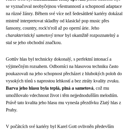
se vyznačoval neobyčejnou všestranností a schopností adaptace
na různé žánry. Během své více než šedesátileté kariéry dokázal
mistrně interpretovat skladby od klasické pop music přes
šansony, country, rock'n'roll až po operní árie. Jeho
charakteristický sametový tenor
byl okamžitě rozpoznatelný a
stal se jeho obchodní značkou.
Gottův hlas byl technicky dokonalý, s perfektní intonací a
výjimečným rozsahem. Odborníci na hlasovou techniku často
poukazovali na jeho schopnost přecházet z hlubokých poloh do
vysokých tónů s naprostou lehkostí a bez ztráty kvality zvuku.
Barva jeho hlasu byla teplá, plná a sametová
, což mu
umožňovalo vdechnout život i těm nejjednodušším melodiím.
Právě tato kvalita jeho hlasu mu vynesla přezdívku Zlatý hlas z
Prahy.
V počátcích své kariéry byl Karel Gott ovlivněn především