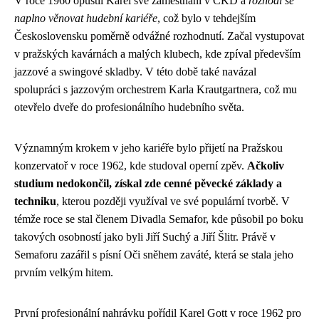
V roce 1960 opustil Karel své zaměstnání v ČKD a
rozhodl se
naplno věnovat hudební kariéře
, což bylo v tehdejším
Československu poměrně odvážné rozhodnutí. Začal vystupovat
v pražských kavárnách a malých klubech, kde zpíval především
jazzové a swingové skladby. V této době také navázal
spolupráci s jazzovým orchestrem Karla Krautgartnera, což mu
otevřelo dveře do profesionálního hudebního světa.
Významným krokem v jeho kariéře bylo přijetí na Pražskou
konzervatoř v roce 1962, kde studoval operní zpěv.
Ačkoliv
studium nedokončil, získal zde cenné pěvecké základy a
techniku
, kterou později využíval ve své populární tvorbě. V
témže roce se stal členem Divadla Semafor, kde působil po boku
takových osobností jako byli Jiří Suchý a Jiří Šlitr. Právě v
Semaforu zazářil s písní Oči sněhem zaváté, která se stala jeho
prvním velkým hitem.
První profesionální nahrávku pořídil Karel Gott v roce 1962 pro