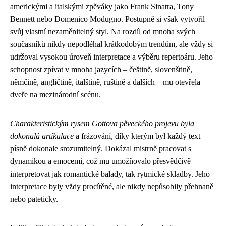
americkými a italskými zpěváky jako Frank Sinatra, Tony
Bennett nebo Domenico Modugno. Postupně si však vytvořil
svůj vlastní nezaměnitelný styl. Na rozdíl od mnoha svých
současníků nikdy nepodléhal krátkodobým trendům, ale vždy si
udržoval vysokou úroveň interpretace a výběru repertoáru. Jeho
schopnost zpívat v mnoha jazycích – češtině, slovenštině,
němčině, angličtině, italštině, ruštině a dalších – mu otevřela
dveře na mezinárodní scénu.
Charakteristickým rysem Gottova pěveckého projevu byla
dokonalá artikulace
a frázování, díky kterým byl každý text
písně dokonale srozumitelný. Dokázal mistrně pracovat s
dynamikou a emocemi, což mu umožňovalo přesvědčivě
interpretovat jak romantické balady, tak rytmické skladby. Jeho
interpretace byly vždy procítěné, ale nikdy nepůsobily přehnaně
nebo pateticky.