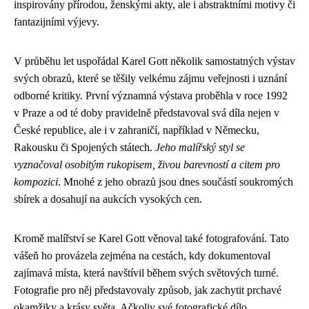
inspirovány přírodou, ženskými akty, ale i abstraktními motivy či
fantazijními výjevy.
V průběhu let uspořádal Karel Gott několik samostatných výstav
svých obrazů, které se těšily velkému zájmu veřejnosti i uznání
odborné kritiky. První významná výstava proběhla v roce 1992
v Praze a od té doby pravidelně představoval svá díla nejen v
České republice, ale i v zahraničí, například v Německu,
Rakousku či Spojených státech.
Jeho malířský styl se
vyznačoval osobitým rukopisem, živou barevností a citem pro
kompozici
. Mnohé z jeho obrazů jsou dnes součástí soukromých
sbírek a dosahují na aukcích vysokých cen.
Kromě malířství se Karel Gott věnoval také fotografování. Tato
vášeň ho provázela zejména na cestách, kdy dokumentoval
zajímavá místa, která navštívil během svých světových turné.
Fotografie pro něj představovaly způsob, jak zachytit prchavé
okamžiky a krásy světa. Ačkoliv své fotografické dílo