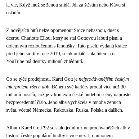
la vie, Když muž se ženou snídá, Jdi za štěstím nebo Kávu si
osladím.
Z novějších hitů nelze opomenout Srdce nehasnou, duet s
dcerou Charlotte Ellou, který se stal Gottovou labutí písní a
dojemným rozloučením s fanoušky. Tato píseň, vydaná krátce
před jeho smrtí v roce 2019, se okamžitě stala hitem a na
YouTube má desítky milionů zhlédnutí.
Co se týče prodejnosti, Karel Gott je
nejprodávanějším českým
interpretem všech dob
. Během své kariéry prodal více než 30
milionů nosičů, což je v kontextu české hudební scény naprosto
bezprecedentní číslo. Jeho alba vycházela v mnoha zemích
světa, včetně Německa, Rakouska, Ruska, Polska a dalších.
Album Karel Gott '92 se stalo jedním z nejprodávanějších alb v
historii české populární hudby s více než 1,5 milionem