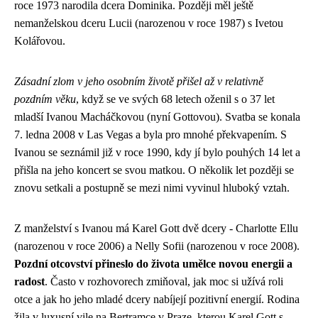
roce 1973 narodila dcera Dominika. Později měl ještě
nemanželskou dceru Lucii (narozenou v roce 1987) s Ivetou
Kolářovou.
Zásadní zlom v jeho osobním životě přišel až v relativně
pozdním věku
, když se ve svých 68 letech oženil s o 37 let
mladší Ivanou Macháčkovou (nyní Gottovou). Svatba se konala
7. ledna 2008 v Las Vegas a byla pro mnohé překvapením. S
Ivanou se seznámil již v roce 1990, kdy jí bylo pouhých 14 let a
přišla na jeho koncert se svou matkou. O několik let později se
znovu setkali a postupně se mezi nimi vyvinul hluboký vztah.
Z manželství s Ivanou má Karel Gott dvě dcery - Charlotte Ellu
(narozenou v roce 2006) a Nelly Sofii (narozenou v roce 2008).
Pozdní otcovství přineslo do života umělce novou energii a
radost
. Často v rozhovorech zmiňoval, jak moc si užívá roli
otce a jak ho jeho mladé dcery nabíjejí pozitivní energií. Rodina
žila v luxusní vile na Bertramce v Praze, kterou Karel Gott s