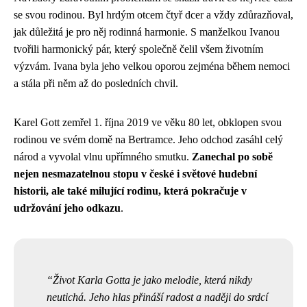
se svou rodinou. Byl hrdým otcem čtyř dcer a vždy zdůrazňoval,
jak důležitá je pro něj rodinná harmonie. S manželkou Ivanou
tvořili harmonický pár, který společně čelil všem životním
výzvám. Ivana byla jeho velkou oporou zejména během nemoci
a stála při něm až do posledních chvil.
Karel Gott zemřel 1. října 2019 ve věku 80 let, obklopen svou
rodinou ve svém domě na Bertramce. Jeho odchod zasáhl celý
národ a vyvolal vlnu upřímného smutku.
Zanechal po sobě
nejen nesmazatelnou stopu v české i světové hudební
historii, ale také milující rodinu, která pokračuje v
udržování jeho odkazu
.
Život Karla Gotta je jako melodie, která nikdy
neutichá. Jeho hlas přináší radost a naději do srdcí