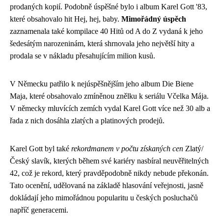
prodaných kopií. Podobně úspěšné bylo i album Karel Gott '83,
které obsahovalo hit Hej, hej, baby.
Mimořádný úspěch
zaznamenala také kompilace 40 Hitů od A do Z vydaná k jeho
šedesátým narozeninám, která shrnovala jeho největší hity a
prodala se v nákladu přesahujícím milion kusů.
V Německu patřilo k nejúspěšnějším jeho album Die Biene
Maja, které obsahovalo zmíněnou znělku k seriálu Včelka Mája.
V německy mluvících zemích vydal Karel Gott více než 30 alb a
řada z nich dosáhla zlatých a platinových prodejů.
Karel Gott byl také
rekordmanem v počtu získaných cen
Zlatý/
Český slavík, kterých během své kariéry nasbíral neuvěřitelných
42, což je rekord, který pravděpodobně nikdy nebude překonán.
Tato ocenění, udělovaná na základě hlasování veřejnosti, jasně
dokládají jeho mimořádnou popularitu u českých posluchačů
napříč generacemi.