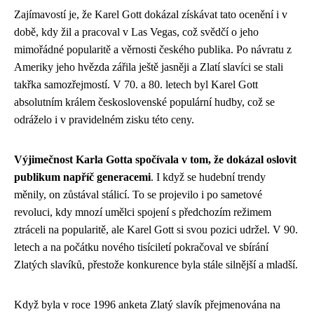
Zajímavostí je, že Karel Gott dokázal získávat tato ocenění i v
době, kdy žil a pracoval v Las Vegas, což svědčí o jeho
mimořádné popularitě a věrnosti českého publika. Po návratu z
Ameriky jeho hvězda zářila ještě jasněji a Zlatí slavíci se stali
takřka samozřejmostí. V 70. a 80. letech byl Karel Gott
absolutním králem československé populární hudby, což se
odráželo i v pravidelném zisku této ceny.
Výjimečnost Karla Gotta spočívala v tom, že dokázal oslovit
publikum napříč generacemi
. I když se hudební trendy
měnily, on zůstával stálicí. To se projevilo i po sametové
revoluci, kdy mnozí umělci spojení s předchozím režimem
ztráceli na popularitě, ale Karel Gott si svou pozici udržel. V 90.
letech a na počátku nového tisíciletí pokračoval ve sbírání
Zlatých slavíků, přestože konkurence byla stále silnější a mladší.
Když byla v roce 1996 anketa Zlatý slavík přejmenována na