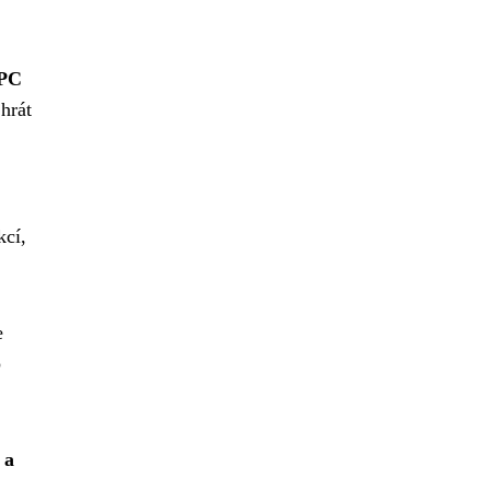
 PC
hrát
kcí,
e
o
 a