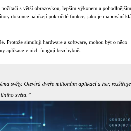
 počítači s větší obrazovkou, lepším výkonem a pohodlnější
tory dokonce nabízejí pokročilé funkce, jako je mapování kl
alé. Protože simulují hardware a software, mohou být o něco
ny aplikace v nich fungují bezchybně.
a světy. Otevírá dveře milionům aplikací a her, rozšiřuje
lního světa.