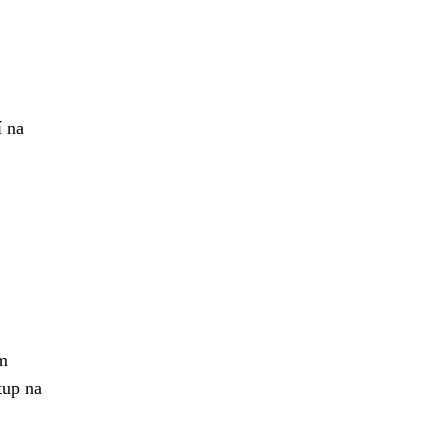
í na
em
tup na