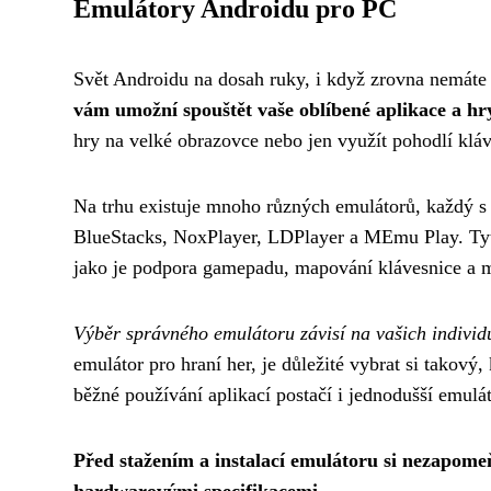
Emulátory Androidu pro PC
Svět Androidu na dosah ruky, i když zrovna nemáte
vám umožní spouštět vaše oblíbené aplikace a hr
hry na velké obrazovce nebo jen využít pohodlí kláv
Na trhu existuje mnoho různých emulátorů, každý s
BlueStacks, NoxPlayer, LDPlayer a MEmu Play. Tyto 
jako je podpora gamepadu, mapování klávesnice a mo
Výběr správného emulátoru závisí na vašich indivi
emulátor pro hraní her, je důležité vybrat si takový
běžné používání aplikací postačí i jednodušší emul
Před stažením a instalací emulátoru si nezapome