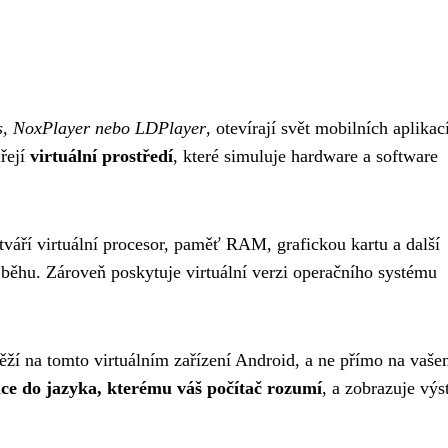
s, NoxPlayer nebo LDPlayer
, otevírají svět mobilních aplikac
ářejí
virtuální prostředí
, které simuluje hardware a software
ytváří virtuální procesor, paměť RAM, grafickou kartu a další
 běhu. Zároveň poskytuje virtuální verzi operačního systému
běží na tomto virtuálním zařízení Android, a ne přímo na vaš
ace do jazyka, kterému váš počítač rozumí
, a zobrazuje výs