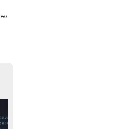
m
áves