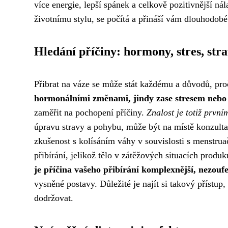
více energie, lepší spánek a celkově pozitivnější n
životnímu stylu, se počítá a přináší vám dlouhodobé
Hledání příčiny: hormony, stres, str
Přibrat na váze se může stát každému a důvodů, proč
hormonálními změnami, jindy zase stresem nebo 
zaměřit na pochopení příčiny.
Znalost je totiž první
úpravu stravy a pohybu, může být na místě konzul
zkušenost s kolísáním váhy v souvislosti s menstru
přibírání, jelikož tělo v zátěžových situacích produ
je příčina vašeho přibírání komplexnější, nezoufe
vysněné postavy. Důležité je najít si takový přístu
dodržovat.