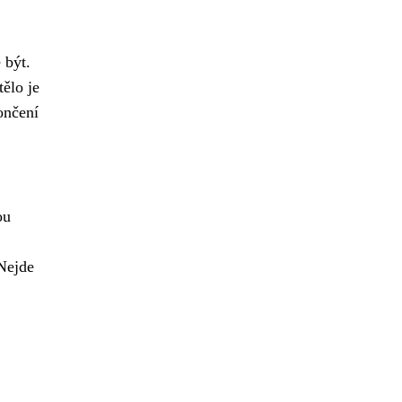
 být.
tělo je
ončení
ou
ejde