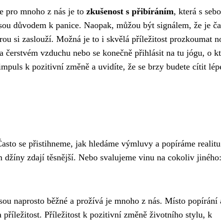
ale pro mnoho z nás je to
zkušenost s přibíráním
, která s seb
sou důvodem k panice. Naopak, můžou být signálem, že je ča
rou si zaslouží. Možná je to i skvělá příležitost prozkoumat 
a čerstvém vzduchu nebo se konečně přihlásit na tu jógu, o kt
impuls k pozitivní změně a uvidíte, že se brzy budete cítit lép
asto se přistihneme, jak hledáme výmluvy a popíráme realit
 džíny zdají těsnější. Nebo svalujeme vinu na cokoliv jiného
jsou naprosto běžné a prožívá je mnoho z nás. Místo popírání 
říležitost. Příležitost k pozitivní změně životního stylu, k