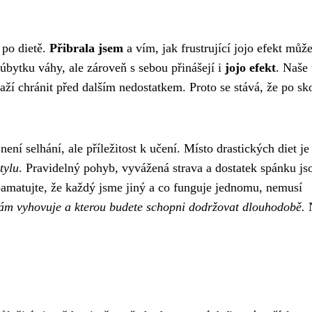
 po dietě.
Přibrala jsem
a vím, jak frustrující jojo efekt může
 úbytku váhy, ale zároveň s sebou přinášejí i
jojo efekt
. Naše 
naží chránit před dalším nedostatkem. Proto se stává, že po sk
není selhání, ale příležitost k učení. Místo drastických diet je
tylu
. Pravidelný pohyb, vyvážená strava a dostatek spánku js
amatujte, že každý jsme jiný a co funguje jednomu, nemusí
á vám vyhovuje a kterou budete schopni dodržovat dlouhodobě.
N