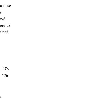
ou nese
s
nové
eré už
e než
u.
"To
:
"To
a