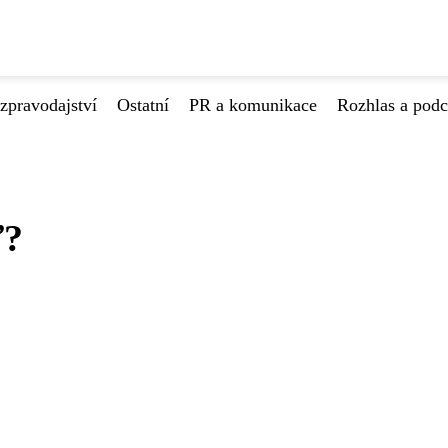
zpravodajství
Ostatní
PR a komunikace
Rozhlas a podc
ď?