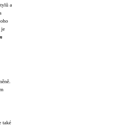
tylů a
a
noho
 je
ím
změně.
ím
e také