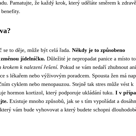
áladu. Pamatujte, že každý krok, který uděláte směrem k zdrav
 benefity.
ava?
 se to děje, může být celá řada.
Někdy je to způsobeno
změnou jídelníčku.
Důležité je nepropadat panice a místo to
m krokem k nalezení řešení.
Pokud se vám nedaří zhubnout ani
tace s lékařem nebo výživovým poradcem. Spousta žen má nap
ačním cyklem nebo menopauzou. Stejně tak stres může vést k
kuje hormon kortizol, který podporuje ukládání tuku.
I v přípa
jte.
Existuje mnoho způsobů, jak se s tím vypořádat a dosáh
p, který vám bude vyhovovat a který budete schopni dlouhodob