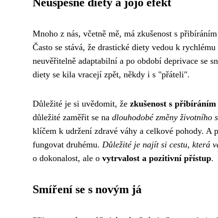
Neúspěšné diety a jojo efekt
Mnoho z nás, včetně mě, má zkušenost s přibíráním
Často se stává, že drastické diety vedou k rychlému
neuvěřitelně adaptabilní a po období deprivace se s
diety se kila vracejí zpět, někdy i s "přáteli".
Důležité je si uvědomit, že
zkušenost s přibíráním
důležité zaměřit se na
dlouhodobé změny životního s
klíčem k udržení zdravé váhy a celkové pohody. A p
fungovat druhému.
Důležité je najít si cestu, kter
o dokonalost, ale o
vytrvalost a pozitivní přístup
.
Smíření se s novým já