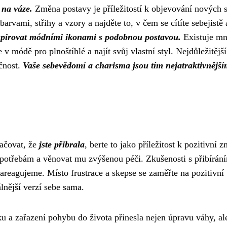
 na váze.
Změna postavy je příležitostí k objevování nových s
barvami, střihy a vzory a najděte to, v čem se cítíte sebejistě 
inspirovat módními ikonami s podobnou postavou.
Existuje m
 módě pro plnoštíhlé a najít svůj vlastní styl. Nejdůležitější
ečnost.
Vaše sebevědomí a charisma jsou tím nejatraktivnějš
ačovat, že
jste přibrala
, berte to jako příležitost k pozitivní 
o potřebám a věnovat mu zvýšenou péči. Zkušenosti s přibírán
 zareagujeme. Místo frustrace a skepse se zaměřte na pozitivní
álnější verzí sebe sama.
ku a zařazení pohybu do života přinesla nejen úpravu váhy, al