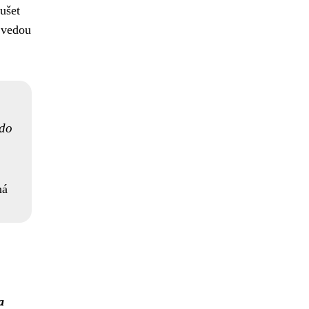
ušet
y vedou
 do
ná
a