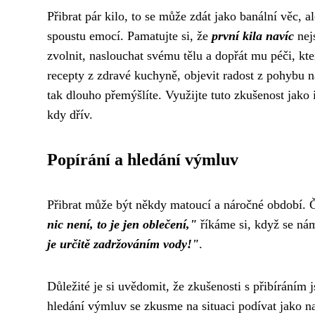
Přibrat pár kilo, to se může zdát jako banální věc, 
spoustu emocí. Pamatujte si, že
první kila navíc
nej
zvolnit, naslouchat svému tělu a dopřát mu péči, kte
recepty z zdravé kuchyně, objevit radost z pohybu n
tak dlouho přemýšlíte. Využijte tuto zkušenost jako 
kdy dřív.
Popírání a hledání výmluv
Přibrat může být někdy matoucí a náročné období. Č
nic není, to je jen oblečení,"
říkáme si, když se nám
je určitě zadržováním vody!"
.
Důležité je si uvědomit, že zkušenosti s přibíráním 
hledání výmluv se zkusme na situaci podívat jako na p