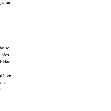
ějšímu
ho se
 přes
říklad
dě, že
nout
ě