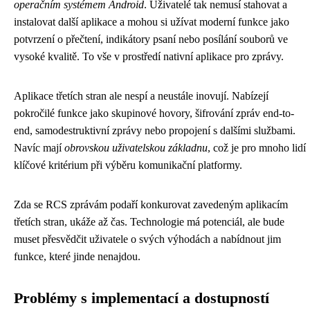
operačním systémem Android
. Uživatelé tak nemusí stahovat a
instalovat další aplikace a mohou si užívat moderní funkce jako
potvrzení o přečtení, indikátory psaní nebo posílání souborů ve
vysoké kvalitě. To vše v prostředí nativní aplikace pro zprávy.
Aplikace třetích stran ale nespí a neustále inovují. Nabízejí
pokročilé funkce jako skupinové hovory, šifrování zpráv end-to-
end, samodestruktivní zprávy nebo propojení s dalšími službami.
Navíc mají
obrovskou uživatelskou základnu
, což je pro mnoho lidí
klíčové kritérium při výběru komunikační platformy.
Zda se RCS zprávám podaří konkurovat zavedeným aplikacím
třetích stran, ukáže až čas. Technologie má potenciál, ale bude
muset přesvědčit uživatele o svých výhodách a nabídnout jim
funkce, které jinde nenajdou.
Problémy s implementací a dostupností