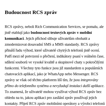
Budoucnost RCS zpráv
RCS zprávy, neboli Rich Communication Services, se pomalu, ale
jistě etablují jako
budoucnost textových zpráv v mobilní
komunikaci
. Jejich příchod slibuje uživatelům obohatit a
zmodernizovat dosavadní SMS a MMS standardy. RCS zprávy
přináší řadu výhod, které uživatelé chytrých telefonů jistě ocení.
Patří mezi ně potvrzení o přečtení, indikátory psaní v reálném čase,
sdílení souborů ve vysoké kvalitě a skupinové chaty s pokročilými
funkcemi. Všechny tyto funkce jsou již standardem u populárních
chatovacích aplikací, jako je WhatsApp nebo Messenger. RCS
zprávy se však od těchto platforem liší tím, že jsou
integrovány
přímo do telefonního systému a nevyžadují instalaci další aplikace
.
To znamená, že uživatelé mohou využívat výhod RCS zpráv bez
ohledu na to, jakou aplikaci pro zasílání zpráv používají jejich
kontakty. Přijetí RCS zpráv mobilními operátory a výrobci telefonů