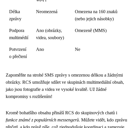
Délka
Neomezená
Omezena na 160 znaků
zprávy
(nebo jejich násobky)
Podpora
Ano (obrázky,
Omezeně (MMS)
multimédií
videa, soubory)
Potvrzení
Ano
Ne
o přečtení
Zapoměňte na strohé SMS zprávy s omezenou délkou a žádnými
obrázky. RCS umožňuje sdílet ve skupinách multimediální obsah,
jako jsou fotografie a videa ve vysoké kvalitě. Už žádné
kompromisy s rozlišením!
Kromě bohatšího obsahu přináší RCS do skupinových chatů i
funkce známé z populárních messengerů
. Můžete vidět, kdo zprávu
přečetl, a kdo právě píše, což zjednodušuje koordinaci a zamezuje