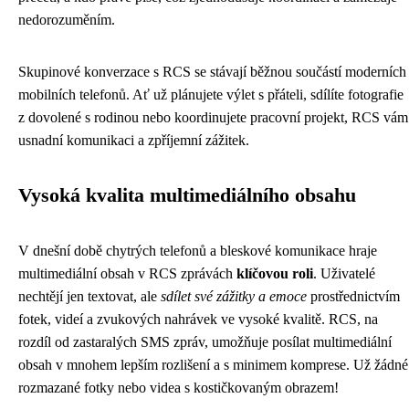
nedorozuměním.
Skupinové konverzace s RCS se stávají běžnou součástí moderních
mobilních telefonů. Ať už plánujete výlet s přáteli, sdílíte fotografie
z dovolené s rodinou nebo koordinujete pracovní projekt, RCS vám
usnadní komunikaci a zpříjemní zážitek.
Vysoká kvalita multimediálního obsahu
V dnešní době chytrých telefonů a bleskové komunikace hraje
multimediální obsah v RCS zprávách
klíčovou roli
. Uživatelé
nechtějí jen textovat, ale
sdílet své zážitky a emoce
prostřednictvím
fotek, videí a zvukových nahrávek ve vysoké kvalitě. RCS, na
rozdíl od zastaralých SMS zpráv, umožňuje posílat multimediální
obsah v mnohem lepším rozlišení a s minimem komprese. Už žádné
rozmazané fotky nebo videa s kostičkovaným obrazem!