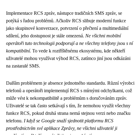
Implementace RCS zpráv, nástupce tradičních SMS zpráv, se
potýká s řadou problémů. Ačkoliv RCS slibuje moderní funkce
jako skupinové konverzace, potvrzení o přečtení a multimediální
sdílení, jeho dostupnost je stále omezená.
Ne všichni mobilní
operátoři tuto technologii podporují a ne všechny telefony jsou s ní
kompatibilní.
To vede k roztříštěnému ekosystému, kde někteří
uživatelé mohou využívat výhod RCS, zatímco jiní jsou odkázáni
na zastaralé SMS.
Dalším problémem je absence jednotného standardu. Různí výrobci
telefonů a operátoři implementují RCS s mírnými odchylkami, což
může vést k nekompatibilitě a problémům s doručováním zpráv.
Uživatelé se tak často setkávají s tím, že nemohou využít všechny
funkce RCS, pokud druhá strana nemá stejnou verzi nebo značku
telefonu.
I když se Google snaží sjednotit platformu RCS
prostřednictvím své aplikace Zprávy, ne všichni uživatelé ji