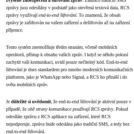
zvýšené zabezpečení a šifrování zpráv
. Zatímco tradiční SMS
zprávy jsou odesílány v podstatě jako otevřená textová data, RCS
zprávy využívají
end-to-end šifrování
. To znamená, že obsah
zprávy je zašifrován na vašem zařízení a dešifrován až na zařízení
příjemce.
Tento systém znemožňuje třetím stranám, včetně mobilních
operátorů, přístup k obsahu vašich zpráv. I když se někdo pokusí
zachytit vaši komunikaci, uvidí pouze nečitelný kód. End-to-end
šifrování je dnes standardem pro mnoho moderních komunikačních
platforem, jako je WhatsApp nebo Signal, a RCS ho přináší i do
světa mobilních zpráv.
Je
důležité si uvědomit
, že end-to-end šifrování je aktivní pouze v
případě, že
obě strany komunikace používají RCS zprávy
. Pokud
odesíláte zprávu z RCS aplikace na zařízení, které RCS
nepodporuje, zpráva bude odeslána jako tradiční SMS, a tedy bez
end-to-end šifrování.