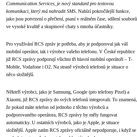
Communication Services, je nový standard pro textovou
komunikaci, který má nahradit SMS
. Nabízí pokročilejší funkce,
jako jsou potvrzení o přečtení, psaní v reálném čase, sdílení souborů
ve vysoké kvalitě a skupinové chaty s mnoha účastníky.
Pro využívání RCS zpráv je potřeba, aby je podporoval jak váš
mobilní operátor, tak i výrobce vašeho telefonu. V České republice
již RCS zprávy podporují všichni tři hlavní mobilní operátoři – T-
Mobile, Vodafone i O2. Na straně výrobců telefonů je situace o
něco složitější.
Někteří výrobci, jako je Samsung, Google (pro telefony Pixel) a
Xiaomi, již RCS zprávy do svých telefonů integrovali. To znamená,
že pokud máte telefon od jednoho z těchto výrobců a
podporovaného operátora, RCS zprávy by měly fungovat
automaticky. U ostatních výrobců, jako je Apple, je situace
složitější. Apple zatím RCS zprávy oficiálně nepodporuje, i když se