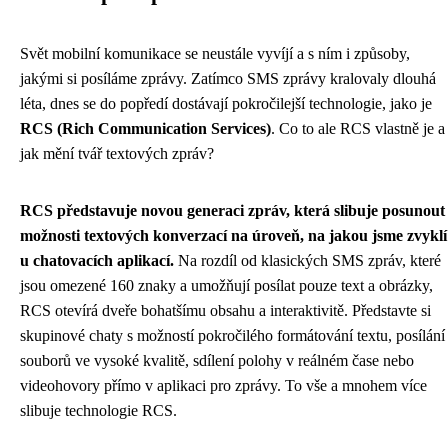
Svět mobilní komunikace se neustále vyvíjí a s ním i způsoby,
jakými si posíláme zprávy. Zatímco SMS zprávy kralovaly dlouhá
léta, dnes se do popředí dostávají pokročilejší technologie, jako je
RCS (Rich Communication Services)
. Co to ale RCS vlastně je a
jak mění tvář textových zpráv?
RCS představuje novou generaci zpráv, která slibuje posunout
možnosti textových konverzací na úroveň, na jakou jsme zvyklí
u chatovacích aplikací.
Na rozdíl od klasických SMS zpráv, které
jsou omezené 160 znaky a umožňují posílat pouze text a obrázky,
RCS otevírá dveře bohatšímu obsahu a interaktivitě. Představte si
skupinové chaty s možností pokročilého formátování textu, posílání
souborů ve vysoké kvalitě, sdílení polohy v reálném čase nebo
videohovory přímo v aplikaci pro zprávy. To vše a mnohem více
slibuje technologie RCS.