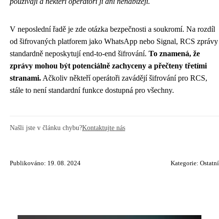
používají a někteří operátoři ji ani nenabízejí.
V neposlední řadě je zde otázka bezpečnosti a soukromí. Na rozdíl
od šifrovaných platforem jako WhatsApp nebo Signal, RCS zprávy
standardně neposkytují end-to-end šifrování.
To znamená, že
zprávy mohou být potenciálně zachyceny a přečteny třetími
stranami.
Ačkoliv někteří operátoři zavádějí šifrování pro RCS,
stále to není standardní funkce dostupná pro všechny.
Našli jste v článku chybu?
Kontaktujte nás
Publikováno: 19. 08. 2024
Kategorie:
Ostatní