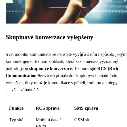
Skupinové konverzace vylepšeny
Svět mobilní komunikace se neustále vyvíjí a s ním i způsob, jakým
komunikujeme. Jednou z oblastí, která zaznamenala významný
pokrok, jsou
skupinové konverzace
. Technologie
RCS (Rich
Communication Services)
přináší do skupinových chatů řadu
vylepšení, díky nimž je komunikace s přáteli, rodinou a kolegy
snazší a zábavnější.
Funkce
RCS zpráva
SMS zpráva
Typ sítě
Mobilní data /
GSM síť
Wi-Fi