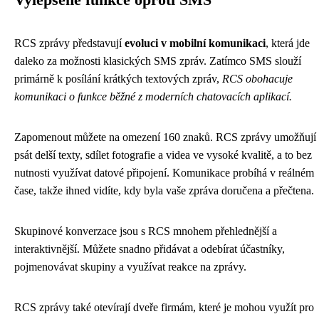
Vylepšené funkce oproti SMS
RCS zprávy představují
evoluci v mobilní komunikaci
, která jde
daleko za možnosti klasických SMS zpráv. Zatímco SMS slouží
primárně k posílání krátkých textových zpráv,
RCS obohacuje
komunikaci o funkce běžné z moderních chatovacích aplikací.
Zapomenout můžete na omezení 160 znaků. RCS zprávy umožňují
psát delší texty, sdílet fotografie a videa ve vysoké kvalitě, a to bez
nutnosti využívat datové připojení. Komunikace probíhá v reálném
čase, takže ihned vidíte, kdy byla vaše zpráva doručena a přečtena.
Skupinové konverzace jsou s RCS mnohem přehlednější a
interaktivnější. Můžete snadno přidávat a odebírat účastníky,
pojmenovávat skupiny a využívat reakce na zprávy.
RCS zprávy také otevírají dveře firmám, které je mohou využít pro