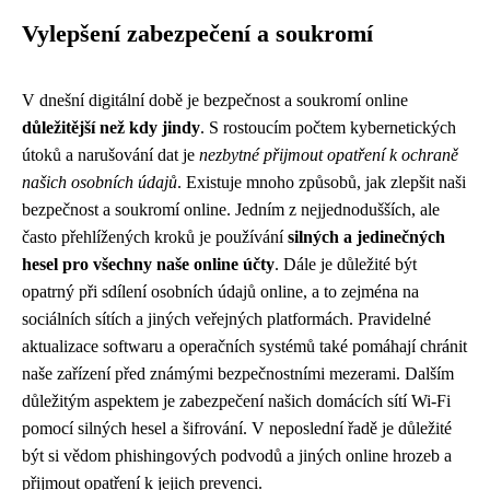
Vylepšení zabezpečení a soukromí
V dnešní digitální době je bezpečnost a soukromí online
důležitější než kdy jindy
. S rostoucím počtem kybernetických
útoků a narušování dat je
nezbytné přijmout opatření k ochraně
našich osobních údajů
. Existuje mnoho způsobů, jak zlepšit naši
bezpečnost a soukromí online. Jedním z nejjednodušších, ale
často přehlížených kroků je používání
silných a jedinečných
hesel pro všechny naše online účty
. Dále je důležité být
opatrný při sdílení osobních údajů online, a to zejména na
sociálních sítích a jiných veřejných platformách. Pravidelné
aktualizace softwaru a operačních systémů také pomáhají chránit
naše zařízení před známými bezpečnostními mezerami. Dalším
důležitým aspektem je zabezpečení našich domácích sítí Wi-Fi
pomocí silných hesel a šifrování. V neposlední řadě je důležité
být si vědom phishingových podvodů a jiných online hrozeb a
přijmout opatření k jejich prevenci.