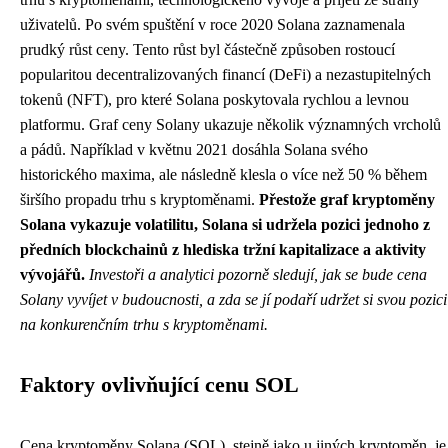
uživatelů. Po svém spuštění v roce 2020 Solana zaznamenala
prudký růst ceny. Tento růst byl částečně způsoben rostoucí
popularitou decentralizovaných financí (DeFi) a nezastupitelných
tokenů (NFT), pro které Solana poskytovala rychlou a levnou
platformu. Graf ceny Solany ukazuje několik významných vrcholů
a pádů. Například v květnu 2021 dosáhla Solana svého
historického maxima, ale následně klesla o více než 50 % během
širšího propadu trhu s kryptoměnami.
Přestože graf kryptoměny
Solana vykazuje volatilitu, Solana si udržela pozici jednoho z
předních blockchainů z hlediska tržní kapitalizace a aktivity
vývojářů.
Investoři a analytici pozorně sledují, jak se bude cena
Solany vyvíjet v budoucnosti, a zda se jí podaří udržet si svou pozici
na konkurenčním trhu s kryptoměnami.
Faktory ovlivňující cenu SOL
Cena kryptoměny Solana (SOL), stejně jako u jiných kryptoměn, je