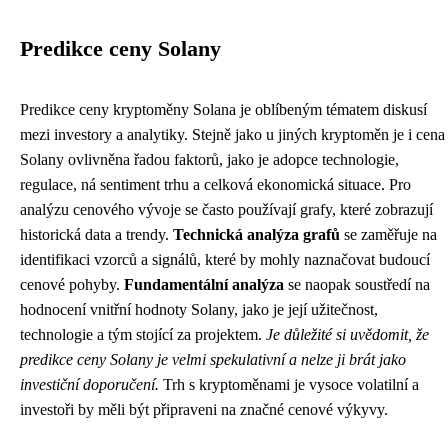
Predikce ceny Solany
Predikce ceny kryptoměny Solana je oblíbeným tématem diskusí
mezi investory a analytiky. Stejně jako u jiných kryptoměn je i cena
Solany ovlivněna řadou faktorů, jako je adopce technologie,
regulace, ná sentiment trhu a celková ekonomická situace. Pro
analýzu cenového vývoje se často používají grafy, které zobrazují
historická data a trendy.
Technická analýza grafů
se zaměřuje na
identifikaci vzorců a signálů, které by mohly naznačovat budoucí
cenové pohyby.
Fundamentální analýza
se naopak soustředí na
hodnocení vnitřní hodnoty Solany, jako je její užitečnost,
technologie a tým stojící za projektem.
Je důležité si uvědomit, že
predikce ceny Solany je velmi spekulativní a nelze ji brát jako
investiční doporučení.
Trh s kryptoměnami je vysoce volatilní a
investoři by měli být připraveni na značné cenové výkyvy.