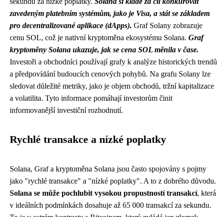
sekundu za nízké poplatky.
Solana si klade za cíl konkurovat
zavedeným platebním systémům, jako je Visa, a stát se základem
pro decentralizované aplikace (dApps).
Graf Solany zobrazuje
cenu SOL, což je nativní kryptoměna ekosystému Solana.
Graf
kryptoměny Solana ukazuje, jak se cena SOL měnila v čase.
Investoři a obchodníci používají grafy k analýze historických trendů
a předpovídání budoucích cenových pohybů. Na grafu Solany lze
sledovat důležité metriky, jako je objem obchodů, tržní kapitalizace
a volatilita. Tyto informace pomáhají investorům činit
informovanější investiční rozhodnutí.
Rychlé transakce a nízké poplatky
Solana, Graf a kryptoměna Solana jsou často spojovány s pojmy
jako "rychlé transakce" a "nízké poplatky". A to z dobrého důvodu.
Solana se může pochlubit vysokou propustností transakcí
, která
v ideálních podmínkách dosahuje až 65 000 transakcí za sekundu.