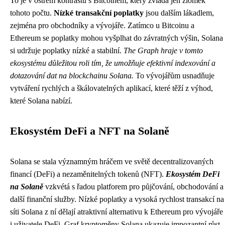
To je v ostrém kontrastu s Bitcoinem, který zvládá jen zlomek
tohoto počtu.
Nízké transakční poplatky
jsou dalším lákadlem,
zejména pro obchodníky a vývojáře. Zatímco u Bitcoinu a
Ethereum se poplatky mohou vyšplhat do závratných výšin, Solana
si udržuje poplatky nízké a stabilní.
The Graph hraje v tomto
ekosystému důležitou roli tím, že umožňuje efektivní indexování a
dotazování dat na blockchainu Solana.
To vývojářům usnadňuje
vytváření rychlých a škálovatelných aplikací, které těží z výhod,
které Solana nabízí.
Ekosystém DeFi a NFT na Solaně
Solana se stala významným hráčem ve světě decentralizovaných
financí (DeFi) a nezaměnitelných tokenů (NFT).
Ekosystém DeFi
na Solaně
vzkvétá s řadou platforem pro půjčování, obchodování a
další finanční služby. Nízké poplatky a vysoká rychlost transakcí na
síti Solana z ní dělají atraktivní alternativu k Ethereum pro vývojáře
i uživatele DeFi. Graf kryptoměny Solana ukazuje impozantní růst