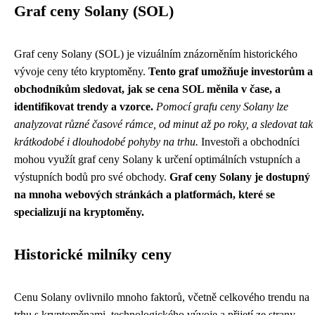
Graf ceny Solany (SOL)
Graf ceny Solany (SOL) je vizuálním znázorněním historického
vývoje ceny této kryptoměny.
Tento graf umožňuje investorům a
obchodníkům sledovat, jak se cena SOL měnila v čase, a
identifikovat trendy a vzorce.
Pomocí grafu ceny Solany lze
analyzovat různé časové rámce, od minut až po roky, a sledovat tak
krátkodobé i dlouhodobé pohyby na trhu.
Investoři a obchodníci
mohou využít graf ceny Solany k určení optimálních vstupních a
výstupních bodů pro své obchody.
Graf ceny Solany je dostupný
na mnoha webových stránkách a platformách, které se
specializují na kryptoměny.
Historické milníky ceny
Cenu Solany ovlivnilo mnoho faktorů, včetně celkového trendu na
trhu s kryptoměnami, technologického vývoje a přijetí ze strany