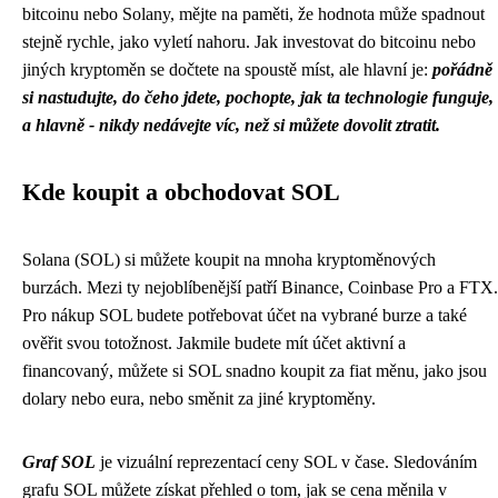
bitcoinu nebo Solany, mějte na paměti, že hodnota může spadnout
stejně rychle, jako vyletí nahoru.
Jak investovat do bitcoinu
nebo
jiných kryptoměn se dočtete na spoustě míst, ale hlavní je:
pořádně
si nastudujte, do čeho jdete, pochopte, jak ta technologie funguje,
a hlavně - nikdy nedávejte víc, než si můžete dovolit ztratit.
Kde koupit a obchodovat SOL
Solana (SOL) si můžete koupit na mnoha kryptoměnových
burzách. Mezi ty nejoblíbenější patří Binance, Coinbase Pro a FTX.
Pro nákup SOL budete potřebovat účet na vybrané burze a také
ověřit svou totožnost. Jakmile budete mít účet aktivní a
financovaný, můžete si SOL snadno koupit za fiat měnu, jako jsou
dolary nebo eura, nebo směnit za jiné kryptoměny.
Graf SOL
je vizuální reprezentací ceny SOL v čase. Sledováním
grafu SOL můžete získat přehled o tom, jak se cena měnila v