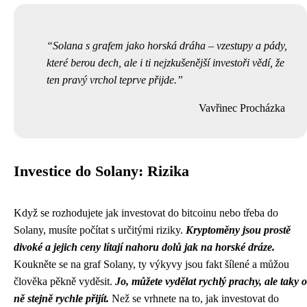
Solana s grafem jako horská dráha – vzestupy a pády,
které berou dech, ale i ti nejzkušenější investoři vědí, že
ten pravý vrchol teprve přijde.
Vavřinec Procházka
Investice do Solany: Rizika
Když se rozhodujete jak investovat do bitcoinu nebo třeba do
Solany, musíte počítat s určitými riziky.
Kryptoměny jsou prostě
divoké a jejich ceny lítají nahoru dolů jak na horské dráze.
Koukněte se na graf Solany, ty výkyvy jsou fakt šílené a můžou
člověka pěkně vyděsit.
Jo, můžete vydělat rychlý prachy, ale taky o
ně stejně rychle přijít.
Než se vrhnete na to, jak investovat do