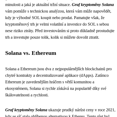
minulosti a jaká je aktuální tržní situace.
Graf kryptoměny Solana
vám pomůže s technickou analýzou, která vám může napovědět,
kdy je výhodné SOL koupit nebo prodat. Pamatujte však, že
kryptoměnový trh je velmi volatilní a investice do SOL s sebou
nese riziko ztráty. Před investováním si proto důkladně prostudujte
trh a investujte pouze tolik, kolik si můžete dovolit ztratit.
Solana vs. Ethereum
Solana a Ethereum jsou dva z nejpopulárnějších blockchainů pro
chytré kontrakty a decentralizované aplikace (dApps). Zatímco
Ethereum je zavedenějším hráčem s větší komunitou a
ekosystémem, Solana si rychle získává na popularitě díky své
škálovatelnosti a rychlosti.
Graf kryptoměny Solana
ukazuje prudký nárůst ceny v roce 2021,
kdy se síť stala oblíbenou alternativou k Ethereu. Tento růst byl