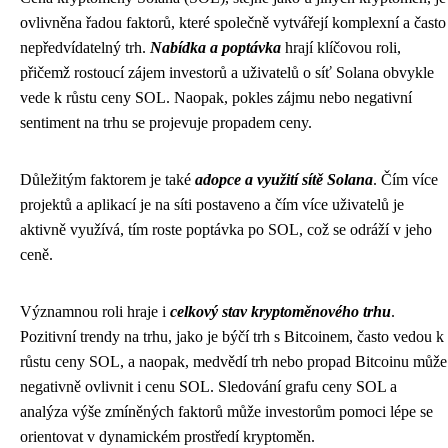
ovlivněna řadou faktorů, které společně vytvářejí komplexní a často
nepředvídatelný trh.
Nabídka a poptávka
hrají klíčovou roli,
přičemž rostoucí zájem investorů a uživatelů o síť Solana obvykle
vede k růstu ceny SOL. Naopak, pokles zájmu nebo negativní
sentiment na trhu se projevuje propadem ceny.
Důležitým faktorem je také
adopce a využití sítě Solana
. Čím více
projektů a aplikací je na síti postaveno a čím více uživatelů je
aktivně využívá, tím roste poptávka po SOL, což se odráží v jeho
ceně.
Významnou roli hraje i
celkový stav kryptoměnového trhu
.
Pozitivní trendy na trhu, jako je býčí trh s Bitcoinem, často vedou k
růstu ceny SOL, a naopak, medvědí trh nebo propad Bitcoinu může
negativně ovlivnit i cenu SOL. Sledování grafu ceny SOL a
analýza výše zmíněných faktorů může investorům pomoci lépe se
orientovat v dynamickém prostředí kryptoměn.