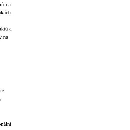
míru a
nkách.
uktů a
y na
me
,
onální