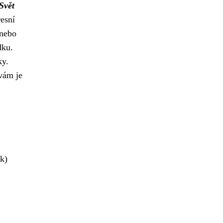
Svět
esní
 nebo
dku.
ky.
vám je
k)