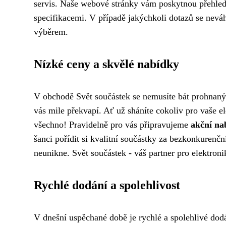
servis. Naše webové stránky vám poskytnou přehle
specifikacemi. V případě jakýchkoli dotazů se nevá
výběrem.
Nízké ceny a skvělé nabídky
V obchodě Svět součástek se nemusíte bát prohnan
vás mile překvapí. Ať už sháníte cokoliv pro vaše el
všechno! Pravidelně pro vás připravujeme
akční na
šanci pořídit si kvalitní součástky za bezkonkurenčn
neunikne. Svět součástek - váš partner pro elektroni
Rychlé dodání a spolehlivost
V dnešní uspěchané době je rychlé a spolehlivé dodá