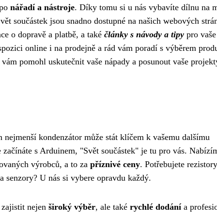
 po
nářadí a nástroje
. Díky tomu si u nás vybavíte dílnu na 
 Svět součástek jsou snadno dostupné na našich webových strá
ace o dopravě a platbě, a také
články s návody a tipy
pro vaše
pozici online i na prodejně a rád vám poradí s výběrem prod
by vám pomohl uskutečnit vaše nápady a posunout vaše projekt
 ten nejmenší kondenzátor může stát klíčem k vašemu dalšímu
ve začínáte s Arduinem, "Svět součástek" je tu pro vás. Nabízí
movaných výrobců, a to za
příznivé ceny
. Potřebujete rezistory
e a senzory? U nás si vybere opravdu každý.
zajistit nejen
široký výběr
, ale také
rychlé dodání
a profesi