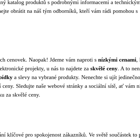
dný katalog produktů s podrobnými informacemi a technický
hejte obrátit na náš tým odborníků, kteří vám rádi pomohou s
ých cenovek. Naopak! Jdeme vám naproti s
nízkými cenami
,
ektronické projekty, u nás to najdete za
skvělé ceny
. A to nen
bídky
a slevy na vybrané produkty. Nenechte si ujít jedinečn
í ceny. Sledujte naše webové stránky a sociální sítě, ať vám n
ku za skvělé ceny.
ní klíčové pro spokojenost zákazníků. Ve světě součástek to p