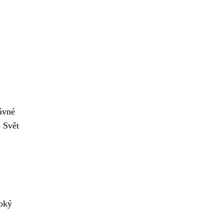
ávné
o Svět
roký