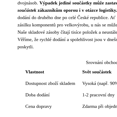
dvojnásob.
Výpadek jediné součástky může zastav
součástek
zákazníkům oporou i v otázce logistiky
dodání do druhého dne po celé České republice. Ať
zásilku komponentů pro velkovýrobu, u nás se můžet
Naše skladové zásoby čítají tisíce položek a neustál
Věříme, že rychlé dodání a spolehlivost jsou v dn
poskytli.
Srovnání obchod
Vlastnost
Svět součástek
Dostupnost zboží skladem
Vysoká (např. 90
Doba dodání
1-2 pracovní dny
Cena dopravy
Zdarma při objed