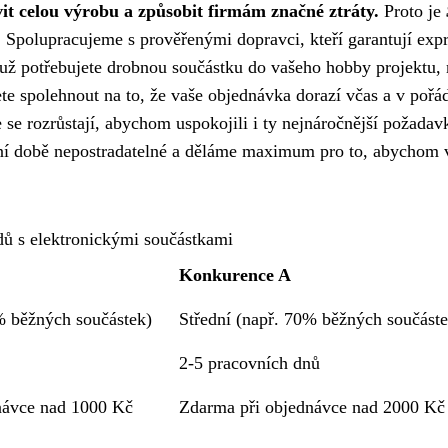
it celou výrobu a způsobit firmám značné ztráty.
Proto je
.
Spolupracujeme s prověřenými dopravci, kteří garantují expr
 už potřebujete drobnou součástku do vašeho hobby projektu,
e spolehnout na to, že vaše objednávka dorazí včas a v pořá
e se rozrůstají, abychom uspokojili i ty nejnáročnější požadav
ešní době nepostradatelné a děláme maximum pro to, abychom 
ů s elektronickými součástkami
Konkurence A
% běžných součástek)
Střední (např. 70% běžných součáste
2-5 pracovních dnů
návce nad 1000 Kč
Zdarma při objednávce nad 2000 Kč