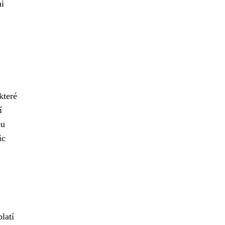
mi
 které
í
ou
ic
latí