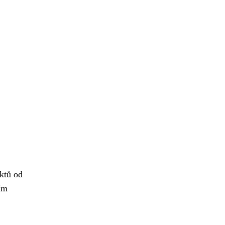
ktů od
ím