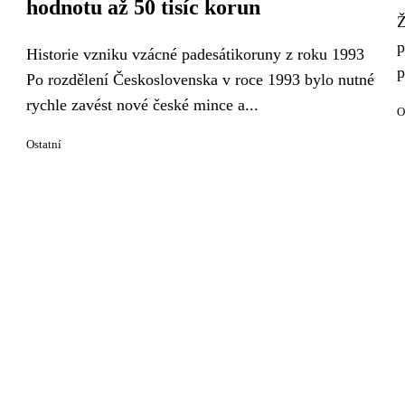
hodnotu až 50 tisíc korun
Ž
p
Historie vzniku vzácné padesátikoruny z roku 1993
p
Po rozdělení Československa v roce 1993 bylo nutné
rychle zavést nové české mince a...
O
Ostatní