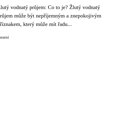
lutý vodnatý průjem: Co to je? Žlutý vodnatý
růjem může být nepříjemným a znepokojivým
říznakem, který může mít řadu...
statní