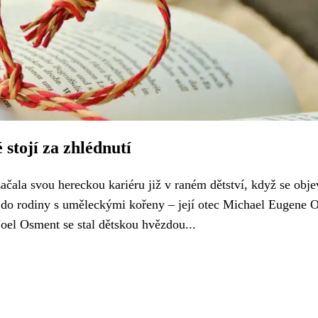
stojí za zhlédnutí
ala svou hereckou kariéru již v raném dětství, když se obje
e do rodiny s uměleckými kořeny – její otec Michael Eugene 
y Joel Osment se stal dětskou hvězdou...