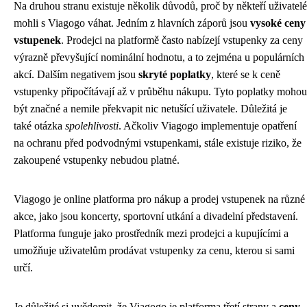
Na druhou stranu existuje několik důvodů, proč by někteří uživatelé
mohli s Viagogo váhat. Jedním z hlavních záporů jsou
vysoké ceny
vstupenek
. Prodejci na platformě často nabízejí vstupenky za ceny
výrazně převyšující nominální hodnotu, a to zejména u populárních
akcí. Dalším negativem jsou
skryté poplatky
, které se k ceně
vstupenky připočítávají až v průběhu nákupu. Tyto poplatky mohou
být značné a nemile překvapit nic netušící uživatele. Důležitá je
také otázka
spolehlivosti
. Ačkoliv Viagogo implementuje opatření
na ochranu před podvodnými vstupenkami, stále existuje riziko, že
zakoupené vstupenky nebudou platné.
Viagogo je online platforma pro nákup a prodej vstupenek na různé
akce, jako jsou koncerty, sportovní utkání a divadelní představení.
Platforma funguje jako prostředník mezi prodejci a kupujícími a
umožňuje uživatelům prodávat vstupenky za cenu, kterou si sami
určí.
Je důležité si uvědomit, že Viagogo je platforma třetí strany a
ceny