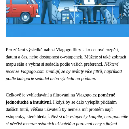
Pro zúžení výsledků nabízí Viagogo filtry jako cenové rozpětí,
datum a čas, nebo dostupnost e-vstupenek. Můžete si také zobrazit
mapu sálu a vybrat si sedadla podle vašich preferencí.
Některé
recenze Viagogo.com zmiňují, že by uvítaly více filtrů, například
podle kategorie sedadel nebo výhledu na pódium.
Celkově je vyhledávání a filtrování na Viagogo.cz
poměrně
jednoduché a intuitivní
. I když by se dalo vylepšit přidáním
dalších filtrů, většina uživatelů by neměla mít problém najít
vstupenky, které hledají.
Než si ale vstupenky koupíte, nezapomeňte
si přečíst recenze ostatních uživatelů a porovnat ceny s jinými