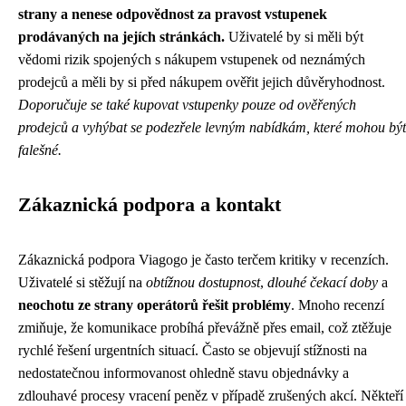
strany a nenese odpovědnost za pravost vstupenek
prodávaných na jejích stránkách.
Uživatelé by si měli být
vědomi rizik spojených s nákupem vstupenek od neznámých
prodejců a měli by si před nákupem ověřit jejich důvěryhodnost.
Doporučuje se také kupovat vstupenky pouze od ověřených
prodejců a vyhýbat se podezřele levným nabídkám, které mohou být
falešné.
Zákaznická podpora a kontakt
Zákaznická podpora Viagogo je často terčem kritiky v recenzích.
Uživatelé si stěžují na
obtížnou dostupnost
,
dlouhé čekací doby
a
neochotu ze strany operátorů řešit problémy
. Mnoho recenzí
zmiňuje, že komunikace probíhá převážně přes email, což ztěžuje
rychlé řešení urgentních situací. Často se objevují stížnosti na
nedostatečnou informovanost ohledně stavu objednávky a
zdlouhavé procesy vracení peněz v případě zrušených akcí. Někteří