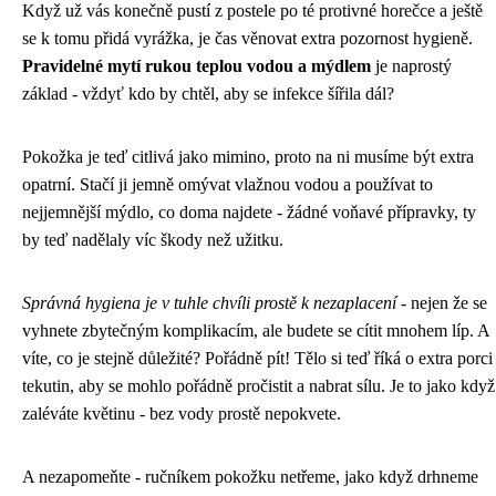
Když už vás konečně pustí z postele po té protivné horečce a ještě
se k tomu přidá vyrážka, je čas věnovat extra pozornost hygieně.
Pravidelné mytí rukou teplou vodou a mýdlem
je naprostý
základ - vždyť kdo by chtěl, aby se infekce šířila dál?
Pokožka je teď citlivá jako mimino, proto na ni musíme být extra
opatrní. Stačí ji jemně omývat vlažnou vodou a používat to
nejjemnější mýdlo, co doma najdete - žádné voňavé přípravky, ty
by teď nadělaly víc škody než užitku.
Správná hygiena je v tuhle chvíli prostě k nezaplacení
- nejen že se
vyhnete zbytečným komplikacím, ale budete se cítit mnohem líp. A
víte, co je stejně důležité? Pořádně pít! Tělo si teď říká o extra porci
tekutin, aby se mohlo pořádně pročistit a nabrat sílu. Je to jako když
zaléváte květinu - bez vody prostě nepokvete.
A nezapomeňte - ručníkem pokožku netřeme, jako když drhneme