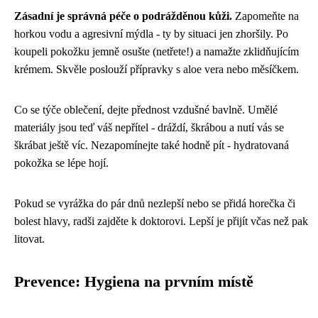
Zásadní je správná péče o podrážděnou kůži.
Zapomeňte na
horkou vodu a agresivní mýdla - ty by situaci jen zhoršily. Po
koupeli pokožku jemně osušte (netřete!) a namažte zklidňujícím
krémem. Skvěle poslouží přípravky s aloe vera nebo měsíčkem.
Co se týče oblečení, dejte přednost vzdušné bavlně. Umělé
materiály jsou teď váš nepřítel - dráždí, škrábou a nutí vás se
škrábat ještě víc. Nezapomínejte také hodně pít - hydratovaná
pokožka se lépe hojí.
Pokud se vyrážka do pár dnů nezlepší nebo se přidá horečka či
bolest hlavy, radši zajděte k doktorovi. Lepší je přijít včas než pak
litovat.
Prevence: Hygiena na prvním místě