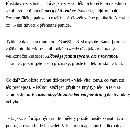
Představte si situaci - právě jste si vzali lék na horečku a najednou
se objeví nepříjemná
alergická reakce
. Znáte to, nejdřív malé
červené flíčky, pak se to rozšíří... A člověk začne panikařit. Ale víte
co? Není důvod k přehnané panice.
Tyhle reakce jsou mnohem běžnější, než si myslíte. Sama jsem to
zažila minulý rok po antibiotikách - celé tělo jako malovaný
velikonoční kraslice!
Klíčové je jednat rychle, ale s rozvahou
.
Jakmile zpozorujete první příznaky, prostě ten lék přestaňte brát.
Co dál? Zavolejte svému doktorovi - však víte, tomu, co vám ten
lék předepsal. Většinou stačí jen přejít na jiný typ léku a tělo se
samo zklidní.
Vyrážka obvykle zmizí během pár dnů
, jako by nikdy
nebyla.
Je to jako s tím špatným rande - někdy prostě musíte zkusit něco
jiného, co vám bude líp sedět. V lékárně mají spoustu alternativ a