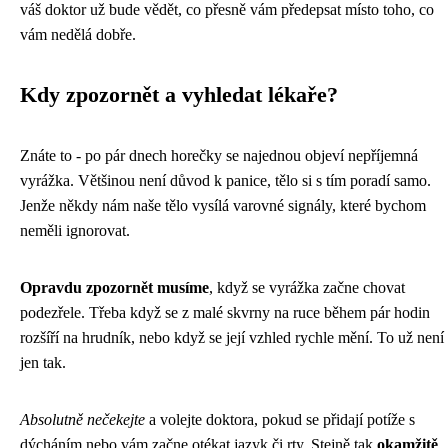
váš doktor už bude vědět, co přesně vám předepsat místo toho, co
vám nedělá dobře.
Kdy zpozornět a vyhledat lékaře?
Znáte to - po pár dnech horečky se najednou objeví nepříjemná
vyrážka. Většinou není důvod k panice, tělo si s tím poradí samo.
Jenže někdy nám naše tělo vysílá varovné signály, které bychom
neměli ignorovat.
Opravdu zpozornět musíme
, když se vyrážka začne chovat
podezřele. Třeba když se z malé skvrny na ruce během pár hodin
rozšíří na hrudník, nebo když se její vzhled rychle mění. To už není
jen tak.
Absolutně nečekejte
a volejte doktora, pokud se přidají potíže s
dýcháním nebo vám začne otékat jazyk či rty. Stejně tak
okamžitě