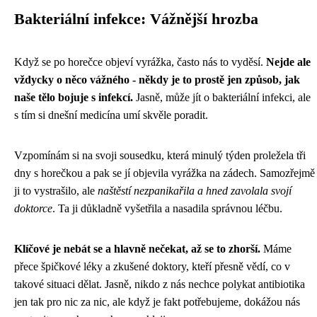
Bakteriální infekce: Vážnější hrozba
Když se po horečce objeví vyrážka, často nás to vyděsí.
Nejde ale
vždycky o něco vážného - někdy je to prostě jen způsob, jak
naše tělo bojuje s infekcí.
Jasně, může jít o bakteriální infekci, ale
s tím si dnešní medicína umí skvěle poradit.
Vzpomínám si na svoji sousedku, která minulý týden proležela tři
dny s horečkou a pak se jí objevila vyrážka na zádech. Samozřejmě
ji to vystrašilo, ale
naštěstí nezpanikařila a hned zavolala svojí
doktorce
. Ta ji důkladně vyšetřila a nasadila správnou léčbu.
Klíčové je nebát se a hlavně nečekat, až se to zhorší.
Máme
přece špičkové léky a zkušené doktory, kteří přesně vědí, co v
takové situaci dělat. Jasně, nikdo z nás nechce polykat antibiotika
jen tak pro nic za nic, ale když je fakt potřebujeme, dokážou nás