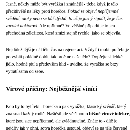
Jasně, někdy může být vyrážka i zrádnější - třeba když je tělo
přecitlivělé na léky proti horečce.
Pokud se objeví nepříjemné
svědění, otoky nebo se hůř dýchá, to už je jasný signál, že je čas
zavolat doktorovi
. Ale upřímně? Ve většině případů je to jen
přechodná záležitost, která zmizí stejně rychle, jako se objevila.
Nejdůležitější je dát tělu čas na regeneraci. Vždyť i mobil potřebuje
po vybití pořádně dobít, tak proč ne naše tělo? Dopřejte si lehké
jídlo, hodně pití a především klid - uvidíte, že vyrážka se brzy
vytratí sama od sebe.
Virové příčiny: Nejběžnější viníci
Kdo by to byl řekl - horečka a pak vyrážka, klasický scénář, který
zná snad každý rodič. Naštěstí jde většinou o
běžné virové infekce
,
které jsou sice nepříjemné, ale zvládnutelné. Znáte to - dítě je
nejdřív jak v ohni, sotva horečka ustoupí, objeví se na těle červené