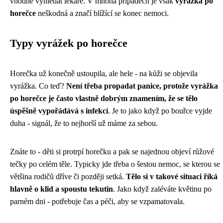
vhodné vyhledat lékaře. V mnoha případech je však
vyrážka po
horečce
neškodná a značí blížící se konec nemoci.
Typy vyrážek po horečce
Horečka už konečně ustoupila, ale hele - na kůži se objevila
vyrážka. Co teď?
Není třeba propadat panice, protože vyrážka
po horečce je často vlastně dobrým znamením, že se tělo
úspěšně vypořádává s infekcí
. Je to jako když po bouřce vyjde
duha - signál, že to nejhorší už máme za sebou.
Znáte to - děti si protrpí horečku a pak se najednou objeví růžové
tečky po celém těle. Typicky jde třeba o šestou nemoc, se kterou se
většina rodičů dříve či později setká.
Tělo si v takové situaci říká
hlavně o klid a spoustu tekutin
. Jako když zaléváte květinu po
parném dni - potřebuje čas a péči, aby se vzpamatovala.