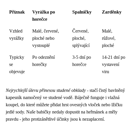
Příznak
Vyrážka po
Spalničky
Zarděnky
horečce
Vzhled
Malé, červené,
Červené,
Malé,
vyrážky
ploché nebo
ploché,
růžové,
vystouplé
splývající
ploché
Typicky
Po odeznění
3-5 dní po
14-21 dní po
se
horečky
horečce
vystavení
objevuje
viru
Nejrychlejší úlevu přinesou studené obklady
- stačí čistý bavlněný
kapesník namočený ve studené vodě. Báječně funguje i vlažná
koupel, do které můžete přidat hrst ovesných vloček nebo lžičku
jedlé sody. Naše babičky nedaly dopustit na heřmánek a měly
pravdu - jeho protizánětlivé účinky jsou k nezaplacení.