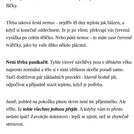
flíčky.
Třeba taková
šestá nemoc
- nejdřív tři dny teplota jak blázen, a
když si konečně oddechnete, že je po všem, překvapí vás červená
vyrážka po celém tělíčku. Nebo
pátá nemoc
- to máte zase červené
tvářičky, jako by vaše dítko někdo plácnul.
Není třeba panikařit
. Tyhle virové návštěvy jsou v dětském věku
naprosto normální a tělo si s nimi většinou skvěle poradí samo.
Stačí dodržovat pár základních pravidel - hlavně hodně pít,
odpočívat a případně srazit teplotu, když je potřeba.
Jasně, pohled na pokožku plnou skvrn není nic příjemného. Ale
věřte, že
tohle všechno jednou přejde
. A kdyby vám to přesto
nedalo spát? Zavolejte doktorovi - lepší se ujistit, než se zbytečně
stresovat.