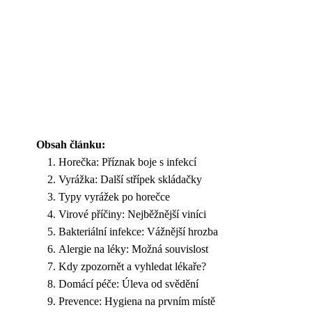
Obsah článku:
Horečka: Příznak boje s infekcí
Vyrážka: Další střípek skládačky
Typy vyrážek po horečce
Virové příčiny: Nejběžnější viníci
Bakteriální infekce: Vážnější hrozba
Alergie na léky: Možná souvislost
Kdy zpozornět a vyhledat lékaře?
Domácí péče: Úleva od svědění
Prevence: Hygiena na prvním místě