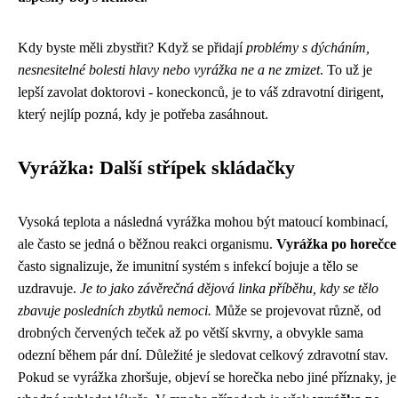
Kdy byste měli zbystřit? Když se přidají
problémy s dýcháním,
nesnesitelné bolesti hlavy nebo vyrážka ne a ne zmizet
. To už je
lepší zavolat doktorovi - koneckonců, je to váš zdravotní dirigent,
který nejlíp pozná, kdy je potřeba zasáhnout.
Vyrážka: Další střípek skládačky
Vysoká teplota a následná vyrážka mohou být matoucí kombinací,
ale často se jedná o běžnou reakci organismu.
Vyrážka po horečce
často signalizuje, že imunitní systém s infekcí bojuje a tělo se
uzdravuje.
Je to jako závěrečná dějová linka příběhu, kdy se tělo
zbavuje posledních zbytků nemoci.
Může se projevovat různě, od
drobných červených teček až po větší skvrny, a obvykle sama
odezní během pár dní. Důležité je sledovat celkový zdravotní stav.
Pokud se vyrážka zhoršuje, objeví se horečka nebo jiné příznaky, je