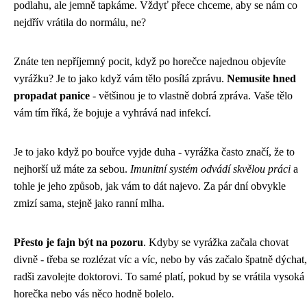
podlahu, ale jemně tapkáme. Vždyť přece chceme, aby se nám co
nejdřív vrátila do normálu, ne?
Znáte ten nepříjemný pocit, když po horečce najednou objevíte
vyrážku? Je to jako když vám tělo posílá zprávu.
Nemusíte hned
propadat panice
- většinou je to vlastně dobrá zpráva. Vaše tělo
vám tím říká, že bojuje a vyhrává nad infekcí.
Je to jako když po bouřce vyjde duha - vyrážka často značí, že to
nejhorší už máte za sebou.
Imunitní systém odvádí skvělou práci
a
tohle je jeho způsob, jak vám to dát najevo. Za pár dní obvykle
zmizí sama, stejně jako ranní mlha.
Přesto je fajn být na pozoru
. Kdyby se vyrážka začala chovat
divně - třeba se rozlézat víc a víc, nebo by vás začalo špatně dýchat,
radši zavolejte doktorovi. To samé platí, pokud by se vrátila vysoká
horečka nebo vás něco hodně bolelo.