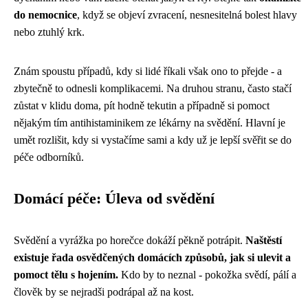
do nemocnice
, když se objeví zvracení, nesnesitelná bolest hlavy
nebo ztuhlý krk.
Znám spoustu případů, kdy si lidé říkali však ono to přejde - a
zbytečně to odnesli komplikacemi. Na druhou stranu, často stačí
zůstat v klidu doma, pít hodně tekutin a případně si pomoct
nějakým tím antihistaminikem ze lékárny na svědění. Hlavní je
umět rozlišit, kdy si vystačíme sami a kdy už je lepší svěřit se do
péče odborníků.
Domácí péče: Úleva od svědění
Svědění a vyrážka po horečce dokáží pěkně potrápit.
Naštěstí
existuje řada osvědčených domácích způsobů, jak si ulevit a
pomoct tělu s hojením.
Kdo by to neznal - pokožka svědí, pálí a
člověk by se nejradši podrápal až na kost.