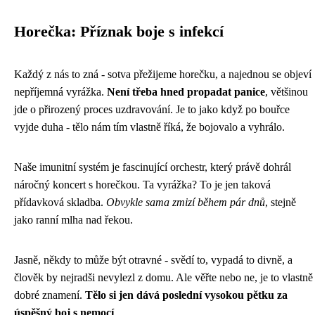
Horečka: Příznak boje s infekcí
Každý z nás to zná - sotva přežijeme horečku, a najednou se objeví
nepříjemná vyrážka.
Není třeba hned propadat panice
, většinou
jde o přirozený proces uzdravování. Je to jako když po bouřce
vyjde duha - tělo nám tím vlastně říká, že bojovalo a vyhrálo.
Naše imunitní systém je fascinující orchestr, který právě dohrál
náročný koncert s horečkou. Ta vyrážka? To je jen taková
přídavková skladba.
Obvykle sama zmizí během pár dnů
, stejně
jako ranní mlha nad řekou.
Jasně, někdy to může být otravné - svědí to, vypadá to divně, a
člověk by nejradši nevylezl z domu. Ale věřte nebo ne, je to vlastně
dobré znamení.
Tělo si jen dává poslední vysokou pětku za
úspěšný boj s nemocí
.