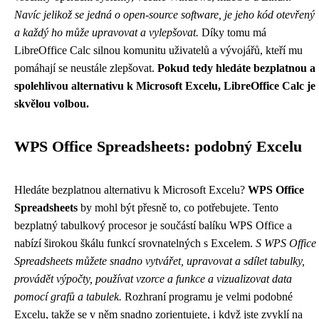
Navíc jelikož se jedná o open-source software, je jeho kód otevřený
a každý ho může upravovat a vylepšovat.
Díky tomu má
LibreOffice Calc silnou komunitu uživatelů a vývojářů, kteří mu
pomáhají se neustále zlepšovat.
Pokud tedy hledáte bezplatnou a
spolehlivou alternativu k Microsoft Excelu, LibreOffice Calc je
skvělou volbou.
WPS Office Spreadsheets: podobný Excelu
Hledáte bezplatnou alternativu k Microsoft Excelu?
WPS Office
Spreadsheets
by mohl být přesně to, co potřebujete. Tento
bezplatný tabulkový procesor je součástí balíku WPS Office a
nabízí širokou škálu funkcí srovnatelných s Excelem.
S WPS Office
Spreadsheets můžete snadno vytvářet, upravovat a sdílet tabulky,
provádět výpočty, používat vzorce a funkce a vizualizovat data
pomocí grafů a tabulek.
Rozhraní programu je velmi podobné
Excelu, takže se v něm snadno zorientujete, i když jste zvyklí na