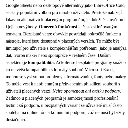
Google Sheets nebo desktopové alternativy jako LibreOffice Calc,
se staly populární volbou pro mnoho uživatelů. Přestože nabízejí
lákavou alternativu k placeným programům, je důležité si uvědomit
i jejich nevýhody.
Omezená funkčnost
je často skloňovaným
tématem. Bezplatné verze obvykle postrádají pokročilé funkce a
nástroje, které jsou dostupné v placených verzích. To může být
limitující pro uživatele s komplexnějšími potřebami, jako je analýza
dat, tvorba maker nebo spolupráce v reálném čase. Dalším
aspektem je
kompatibilita
. Ačkoliv se bezplatné programy snaží o
co největší kompatibilitu s formáty souborů Microsoft Excel,
mohou se vyskytnout problémy s formátováním, fonty nebo makry.
To může vést k nepříjemným překvapením při sdílení souborů s
uživateli placených verzí.
Nelze opomenout ani otázku podpory
.
Zatímco u placených programů je samozřejmostí profesionální
technická podpora, u bezplatných variant se uživatelé musí často
spoléhat na online fóra a komunitní podporu, což nemusí být vždy
dostačující.