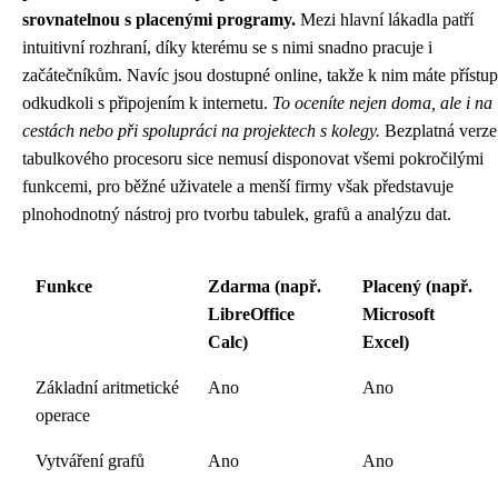
srovnatelnou s placenými programy.
Mezi hlavní lákadla patří
intuitivní rozhraní, díky kterému se s nimi snadno pracuje i
začátečníkům. Navíc jsou dostupné online, takže k nim máte přístup
odkudkoli s připojením k internetu.
To oceníte nejen doma, ale i na
cestách nebo při spolupráci na projektech s kolegy.
Bezplatná verze
tabulkového procesoru sice nemusí disponovat všemi pokročilými
funkcemi, pro běžné uživatele a menší firmy však představuje
plnohodnotný nástroj pro tvorbu tabulek, grafů a analýzu dat.
Funkce
Zdarma (např.
Placený (např.
LibreOffice
Microsoft
Calc)
Excel)
Základní aritmetické
Ano
Ano
operace
Vytváření grafů
Ano
Ano