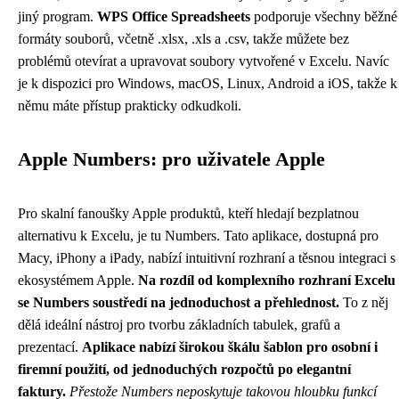
jiný program.
WPS Office Spreadsheets
podporuje všechny běžné
formáty souborů, včetně .xlsx, .xls a .csv, takže můžete bez
problémů otevírat a upravovat soubory vytvořené v Excelu. Navíc
je k dispozici pro Windows, macOS, Linux, Android a iOS, takže k
němu máte přístup prakticky odkudkoli.
Apple Numbers: pro uživatele Apple
Pro skalní fanoušky Apple produktů, kteří hledají bezplatnou
alternativu k Excelu, je tu Numbers. Tato aplikace, dostupná pro
Macy, iPhony a iPady, nabízí intuitivní rozhraní a těsnou integraci s
ekosystémem Apple.
Na rozdíl od komplexního rozhraní Excelu
se Numbers soustředí na jednoduchost a přehlednost.
To z něj
dělá ideální nástroj pro tvorbu základních tabulek, grafů a
prezentací.
Aplikace nabízí širokou škálu šablon pro osobní i
firemní použití, od jednoduchých rozpočtů po elegantní
faktury.
Přestože Numbers neposkytuje takovou hloubku funkcí