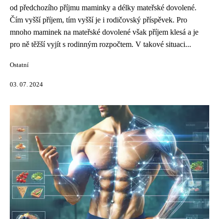
od předchozího příjmu maminky a délky mateřské dovolené.
Čím vyšší příjem, tím vyšší je i rodičovský příspěvek. Pro
mnoho maminek na mateřské dovolené však příjem klesá a je
pro ně těžší vyjít s rodinným rozpočtem. V takové situaci...
Ostatní
03. 07. 2024