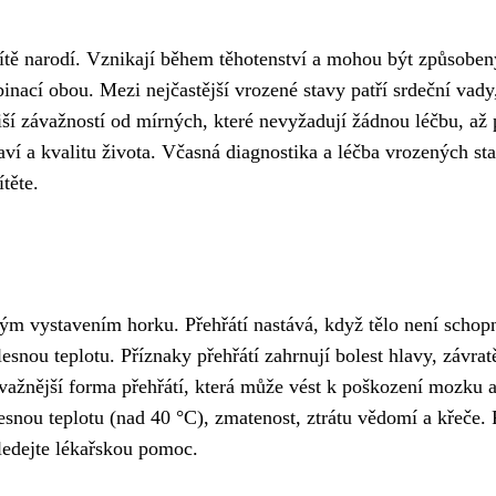
dítě narodí. Vznikají během těhotenství a mohou být způsoben
nací obou. Mezi nejčastější vrozené stavy patří srdeční vady
ší závažností od mírných, které nevyžadují žádnou léčbu, až
í a kvalitu života. Včasná diagnostika a léčba vrozených sta
těte.
ým vystavením horku. Přehřátí nastává, když tělo není schop
snou teplotu. Příznaky přehřátí zahrnují bolest hlavy, závrat
ávažnější forma přehřátí, která může vést k poškození mozku 
esnou teplotu (nad 40 °C), zmatenost, ztrátu vědomí a křeče.
ledejte lékařskou pomoc.