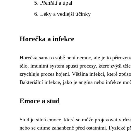
Přehřátí a úpal
Léky a vedlejší účinky
Horečka a infekce
Horečka sama o sobě není nemoc, ale je to přirozen
tělo, imunitní systém spustí procesy, které zvýší těl
zrychluje proces hojení. Většina infekcí, které způs
Bakteriální infekce, jako je angína nebo infekce m
Emoce a stud
Stud je silná emoce, která se může projevovat v rů
nebo se cítíme zahanbeně před ostatními. Fyzické př