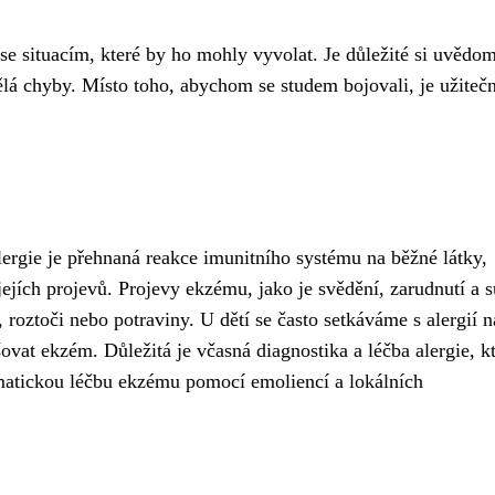
se situacím, které by ho mohly vyvolat. Je důležité si uvědom
ělá chyby. Místo toho, abychom se studem bojovali, je užitečn
lergie je přehnaná reakce imunitního systému na běžné látky,
jejích projevů. Projevy ekzému, jako je svědění, zarudnutí a 
roztoči nebo potraviny. U dětí se často setkáváme s alergií n
vat ekzém. Důležitá je včasná diagnostika a léčba alergie, k
omatickou léčbu ekzému pomocí emoliencí a lokálních