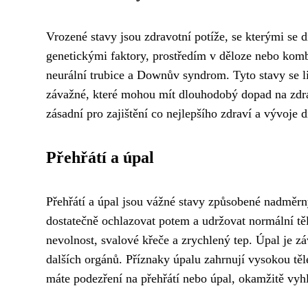
Vrozené stavy jsou zdravotní potíže, se kterými se 
genetickými faktory, prostředím v děloze nebo kombi
neurální trubice a Downův syndrom. Tyto stavy se li
závažné, které mohou mít dlouhodobý dopad na zdrav
zásadní pro zajištění co nejlepšího zdraví a vývoje dí
Přehřátí a úpal
Přehřátí a úpal jsou vážné stavy způsobené nadměrn
dostatečně ochlazovat potem a udržovat normální těle
nevolnost, svalové křeče a zrychlený tep. Úpal je z
dalších orgánů. Příznaky úpalu zahrnují vysokou těl
máte podezření na přehřátí nebo úpal, okamžitě vyh