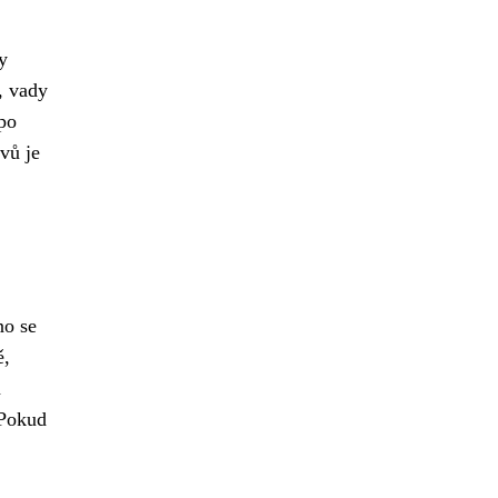
y
, vady
 po
vů je
no se
ě,
a
 Pokud