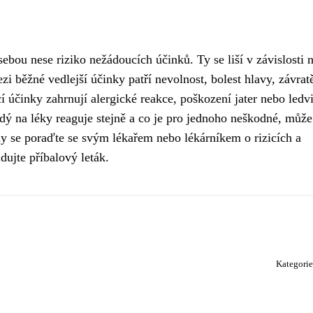
ebou nese riziko nežádoucích účinků. Ty se liší v závislosti 
zi běžné vedlejší účinky patří nevolnost, bolest hlavy, závrat
í účinky zahrnují alergické reakce, poškození jater nebo ledv
ždý na léky reaguje stejně a co je pro jednoho neškodné, může
y se poraďte se svým lékařem nebo lékárníkem o rizicích a
dujte příbalový leták.
Kategori