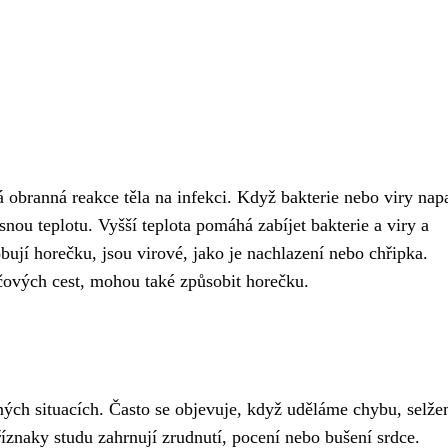
á obranná reakce těla na infekci. Když bakterie nebo viry na
esnou teplotu. Vyšší teplota pomáhá zabíjet bakterie a viry a
obují horečku, jsou virové, jako je nachlazení nebo chřipka.
očových cest, mohou také způsobit horečku.
zných situacích. Často se objevuje, když uděláme chybu, selž
íznaky studu zahrnují zrudnutí, pocení nebo bušení srdce.