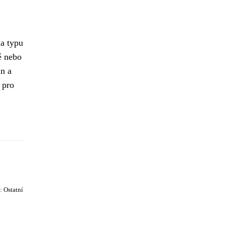
na typu
ě nebo
in a
 pro
e:
Ostatní