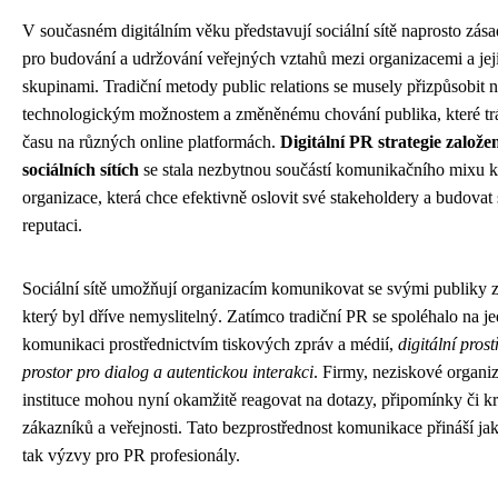
V současném digitálním věku představují sociální sítě naprosto zása
pro budování a udržování veřejných vztahů mezi organizacemi a jej
skupinami. Tradiční metody public relations se musely přizpůsobit
technologickým možnostem a změněnému chování publika, které tráv
času na různých online platformách.
Digitální PR strategie založe
sociálních sítích
se stala nezbytnou součástí komunikačního mixu 
organizace, která chce efektivně oslovit své stakeholdery a budovat s
reputaci.
Sociální sítě umožňují organizacím komunikovat se svými publiky
který byl dříve nemyslitelný. Zatímco tradiční PR se spoléhalo na 
komunikaci prostřednictvím tiskových zpráv a médií,
digitální prost
prostor pro dialog a autentickou interakci
. Firmy, neziskové organiz
instituce mohou nyní okamžitě reagovat na dotazy, připomínky či kr
zákazníků a veřejnosti. Tato bezprostřednost komunikace přináší jak p
tak výzvy pro PR profesionály.