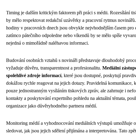
Timing je dalším kritickým faktorem při práci s médii. Rozesílání t
by mělo respektovat redakční uzávěrky a pracovní rytmus novinářů
hodiny v pracovních dnech jsou obvykle nejvhodnějším časem pro di
zatímco pátečního odpoledne nebo víkendů by se mělo spíše vyvaro
nejedná o mimořádně naléhavou informaci.
Budování osobních vztahů s novináři představuje dlouhodobý proce
vyžaduje důvěru, transparentnost a profesionalitu.
Mediální zástupc
spolehlivé zdroje informací
, které jsou dostupné, poskytují pravdi
dokážou rychle reagovat na jejich dotazy. Pravidelná komunikace, k
pouze jednostranným vysíláním tiskových zpráv, ale zahrnuje i nef
kontakty a poskytování expertního pohledu na aktuální témata, posil
organizace jako důvěryhodného partnera médií.
Monitoring médií a vyhodnocování mediálních výstupů umožňuje o
sledovat, jak jsou jejich sdělení přijímána a interpretována. Tato zpě