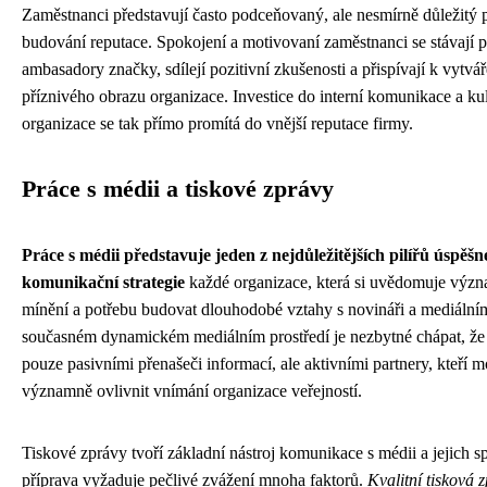
Zaměstnanci představují často podceňovaný, ale nesmírně důležitý 
budování reputace. Spokojení a motivovaní zaměstnanci se stávají 
ambasadory značky, sdílejí pozitivní zkušenosti a přispívají k vytvář
příznivého obrazu organizace. Investice do interní komunikace a ku
organizace se tak přímo promítá do vnější reputace firmy.
Práce s médii a tiskové zprávy
Práce s médii představuje jeden z nejdůležitějších pilířů úspěšn
komunikační strategie
každé organizace, která si uvědomuje výz
mínění a potřebu budovat dlouhodobé vztahy s novináři a mediálním
současném dynamickém mediálním prostředí je nezbytné chápat, že
pouze pasivními přenašeči informací, ale aktivními partnery, kteří 
významně ovlivnit vnímání organizace veřejností.
Tiskové zprávy tvoří základní nástroj komunikace s médii a jejich s
příprava vyžaduje pečlivé zvážení mnoha faktorů.
Kvalitní tisková 