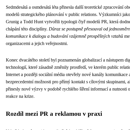
Sedmdesátá a osmdesátá léta přinesla další teoretické zpracování ob
modelů strategického plánování v public relations. Výzkumníci jak
Grunig a Todd Hunt vytvořili typologii čtyř modelů PR, která dodn
chápání této disciplíny.
Důraz se postupně přesouval od jednosměr
komunikace k dialogu a budování vzájemně prospěšných vztahů
me
organizacemi a jejich veřejnostmi.
Konec dvacátého století byl poznamenán globalizací a nástupem dig
technologií, které zásadně změnily prostředí, ve kterém public relati
Internet a později sociální média otevřely nové kanály komunikace 
bezprecedentní možnosti pro přímý kontakt s cílovými skupinami, a
přinesly nové výzvy v podobě rychlého šíření informací a nutnosti 
reakce na krize.
Rozdíl mezi PR a reklamou v praxi