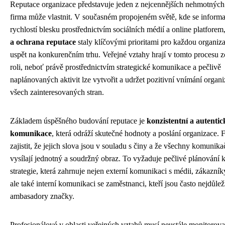
Reputace organizace představuje jeden z nejcennějších nehmotných 
firma může vlastnit. V současném propojeném světě, kde se informac
rychlostí blesku prostřednictvím sociálních médií a online platforem
a ochrana reputace
staly klíčovými prioritami pro každou organiza
uspět na konkurenčním trhu. Veřejné vztahy hrají v tomto procesu z
roli, neboť právě prostřednictvím strategické komunikace a pečlivě
naplánovaných aktivit lze vytvořit a udržet pozitivní vnímání organ
všech zainteresovaných stran.
Základem úspěšného budování reputace je
konzistentní a autentic
komunikace
, která odráží skutečné hodnoty a poslání organizace.
zajistit, že jejich slova jsou v souladu s činy a že všechny komunika
vysílají jednotný a soudržný obraz. To vyžaduje pečlivé plánování
strategie, která zahrnuje nejen externí komunikaci s médii, zákazníky
ale také interní komunikaci se zaměstnanci, kteří jsou často nejdůlež
ambasadory značky.
Profesionálové v oblasti veřejných vztahů musí neustále monitorovat