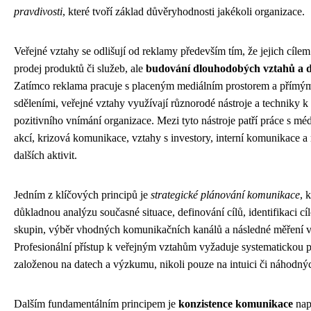
pravdivosti
, které tvoří základ důvěryhodnosti jakékoli organizace.
Veřejné vztahy se odlišují od reklamy především tím, že jejich cíle
prodej produktů či služeb, ale
budování dlouhodobých vztahů a 
Zatímco reklama pracuje s placeným mediálním prostorem a přímým
sděleními, veřejné vztahy využívají různorodé nástroje a techniky k
pozitivního vnímání organizace. Mezi tyto nástroje patří práce s méd
akcí, krizová komunikace, vztahy s investory, interní komunikace 
dalších aktivit.
Jedním z klíčových principů je
strategické plánování komunikace
, 
důkladnou analýzu současné situace, definování cílů, identifikaci c
skupin, výběr vhodných komunikačních kanálů a následné měření v
Profesionální přístup k veřejným vztahům vyžaduje systematickou p
založenou na datech a výzkumu, nikoli pouze na intuici či náhodnýc
Dalším fundamentálním principem je
konzistence komunikace
nap