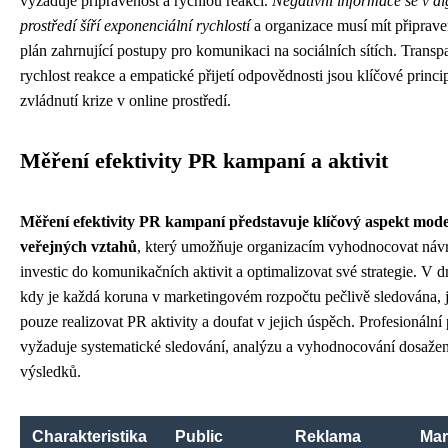
vyžaduje připravenost a rychlou reakci.
Negativní informace se v di
prostředí šíří exponenciální rychlostí
a organizace musí mít připrav
plán zahrnující postupy pro komunikaci na sociálních sítích. Transp
rychlost reakce a empatické přijetí odpovědnosti jsou klíčové princ
zvládnutí krize v online prostředí.
Měření efektivity PR kampaní a aktivit
Měření efektivity PR kampaní představuje klíčový aspekt mod
veřejných vztahů
, který umožňuje organizacím vyhodnocovat návr
investic do komunikačních aktivit a optimalizovat své strategie. V d
kdy je každá koruna v marketingovém rozpočtu pečlivě sledována, j
pouze realizovat PR aktivity a doufat v jejich úspěch. Profesionální 
vyžaduje systematické sledování, analýzu a vyhodnocování dosaže
výsledků.
Charakteristika
Public
Reklama
Mar