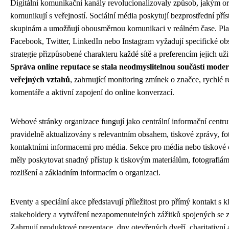
Digitální komunikační kanály revolucionalizovaly způsob, jakým o
komunikují s veřejností. Sociální média poskytují bezprostřední pří
skupinám a umožňují obousměrnou komunikaci v reálném čase. Pla
Facebook, Twitter, LinkedIn nebo Instagram vyžadují specifické o
strategie přizpůsobené charakteru každé sítě a preferencím jejich uži
Správa online reputace se stala neodmyslitelnou součástí mode
veřejných vztahů
, zahrnující monitoring zmínek o značce, rychlé 
komentáře a aktivní zapojení do online konverzací.
Webové stránky organizace fungují jako centrální informační centr
pravidelně aktualizovány s relevantním obsahem, tiskové zprávy, fot
kontaktními informacemi pro média. Sekce pro média nebo tiskové
měly poskytovat snadný přístup k tiskovým materiálům, fotografiá
rozlišení a základním informacím o organizaci.
Eventy a speciální akce představují příležitost pro přímý kontakt s 
stakeholdery a vytváření nezapomenutelných zážitků spojených se 
Zahrnují produktové prezentace, dny otevřených dveří, charitativní