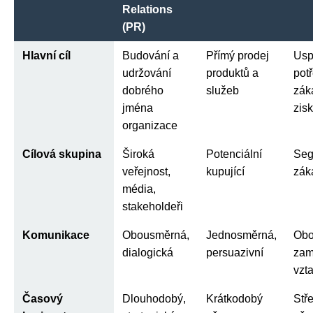
Relations
(PR)
Hlavní cíl
Budování a
Přímý prodej
Usp
udržování
produktů a
pot
dobrého
služeb
zák
jména
zisk
organizace
Cílová skupina
Široká
Potenciální
Seg
veřejnost,
kupující
zák
média,
stakeholdeři
Komunikace
Obousměrná,
Jednosměrná,
Obo
dialogická
persuazivní
zam
vzt
Časový
Dlouhodobý,
Krátkodobý
Stř