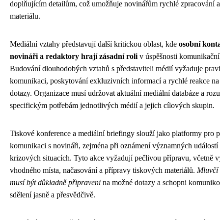
doplňujícím detailům, což umožňuje novinářům rychlé zpracování a
materiálu.
Mediální vztahy představují další kritickou oblast, kde
osobní konta
novináři a redaktory hrají zásadní roli
v úspěšnosti komunikační 
Budování dlouhodobých vztahů s představiteli médií vyžaduje prav
komunikaci, poskytování exkluzivních informací a rychlé reakce na
dotazy. Organizace musí udržovat aktuální mediální databáze a roz
specifickým potřebám jednotlivých médií a jejich cílových skupin.
Tiskové konference a mediální briefingy slouží jako platformy pro 
komunikaci s novináři, zejména při oznámení významných událostí
krizových situacích. Tyto akce vyžadují pečlivou přípravu, včetně 
vhodného místa, načasování a přípravy tiskových materiálů.
Mluvčí
musí být důkladně připraveni
na možné dotazy a schopni komunikov
sdělení jasně a přesvědčivě.