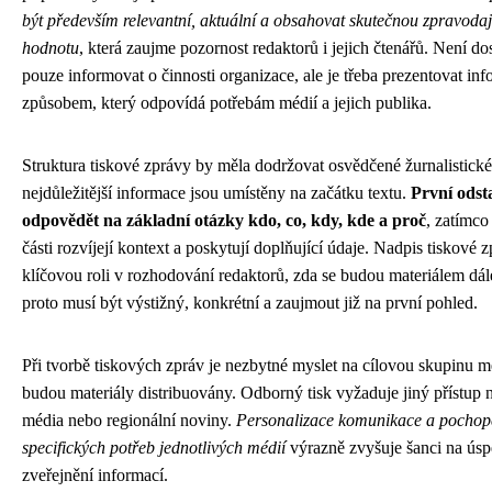
být především relevantní, aktuální a obsahovat skutečnou zpravoda
hodnotu
, která zaujme pozornost redaktorů i jejich čtenářů. Není dos
pouze informovat o činnosti organizace, ale je třeba prezentovat in
způsobem, který odpovídá potřebám médií a jejich publika.
Struktura tiskové zprávy by měla dodržovat osvědčené žurnalistické
nejdůležitější informace jsou umístěny na začátku textu.
První odst
odpovědět na základní otázky kdo, co, kdy, kde a proč
, zatímco
části rozvíjejí kontext a poskytují doplňující údaje. Nadpis tiskové 
klíčovou roli v rozhodování redaktorů, zda se budou materiálem dál
proto musí být výstižný, konkrétní a zaujmout již na první pohled.
Při tvorbě tiskových zpráv je nezbytné myslet na cílovou skupinu m
budou materiály distribuovány. Odborný tisk vyžaduje jiný přístup 
média nebo regionální noviny.
Personalizace komunikace a pochop
specifických potřeb jednotlivých médií
výrazně zvyšuje šanci na ús
zveřejnění informací.