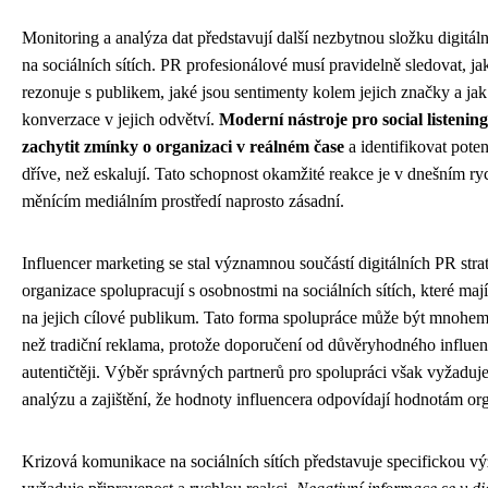
Monitoring a analýza dat představují další nezbytnou složku digitáln
na sociálních sítích. PR profesionálové musí pravidelně sledovat, ja
rezonuje s publikem, jaké jsou sentimenty kolem jejich značky a jak 
konverzace v jejich odvětví.
Moderní nástroje pro social listenin
zachytit zmínky o organizaci v reálném čase
a identifikovat poten
dříve, než eskalují. Tato schopnost okamžité reakce je v dnešním ry
měnícím mediálním prostředí naprosto zásadní.
Influencer marketing se stal významnou součástí digitálních PR strat
organizace spolupracují s osobnostmi na sociálních sítích, které maj
na jejich cílové publikum. Tato forma spolupráce může být mnohem 
než tradiční reklama, protože doporučení od důvěryhodného influen
autentičtěji. Výběr správných partnerů pro spolupráci však vyžaduj
analýzu a zajištění, že hodnoty influencera odpovídají hodnotám or
Krizová komunikace na sociálních sítích představuje specifickou vý