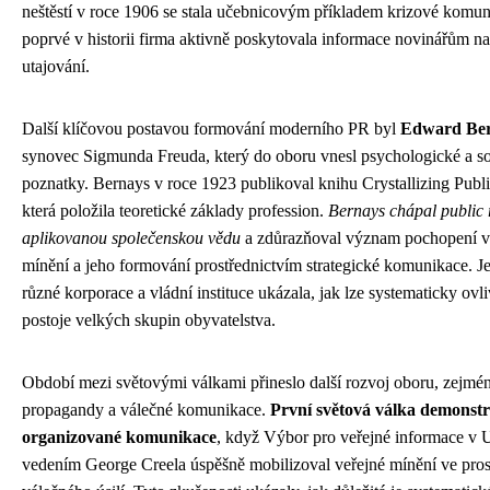
neštěstí v roce 1906 se stala učebnicovým příkladem krizové komu
poprvé v historii firma aktivně poskytovala informace novinářům na
utajování.
Další klíčovou postavou formování moderního PR byl
Edward Be
synovec Sigmunda Freuda, který do oboru vnesl psychologické a s
poznatky. Bernays v roce 1923 publikoval knihu Crystallizing Publ
která položila teoretické základy profession.
Bernays chápal public r
aplikovanou společenskou vědu
a zdůrazňoval význam pochopení v
mínění a jeho formování prostřednictvím strategické komunikace. J
různé korporace a vládní instituce ukázala, jak lze systematicky ovl
postoje velkých skupin obyvatelstva.
Období mezi světovými válkami přineslo další rozvoj oboru, zejmé
propagandy a válečné komunikace.
První světová válka demonstr
organizované komunikace
, když Výbor pro veřejné informace v
vedením George Creela úspěšně mobilizoval veřejné mínění ve pro