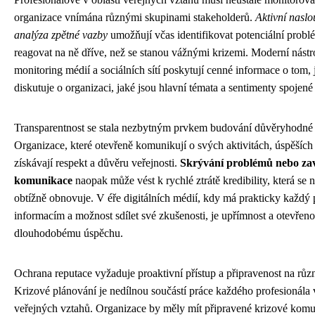
organizace vnímána různými skupinami stakeholderů.
Aktivní naslo
analýza zpětné vazby
umožňují včas identifikovat potenciální probl
reagovat na ně dříve, než se stanou vážnými krizemi. Moderní nástr
monitoring médií a sociálních sítí poskytují cenné informace o tom, 
diskutuje o organizaci, jaké jsou hlavní témata a sentimenty spojené
Transparentnost se stala nezbytným prvkem budování důvěryhodné 
Organizace, které otevřeně komunikují o svých aktivitách, úspěších 
získávají respekt a důvěru veřejnosti.
Skrývání problémů nebo zav
komunikace
naopak může vést k rychlé ztrátě kredibility, která se 
obtížně obnovuje. V éře digitálních médií, kdy má prakticky každý 
informacím a možnost sdílet své zkušenosti, je upřímnost a otevřeno
dlouhodobému úspěchu.
Ochrana reputace vyžaduje proaktivní přístup a připravenost na růz
Krizové plánování je nedílnou součástí práce každého profesionála v
veřejných vztahů. Organizace by měly mít připravené krizové kom