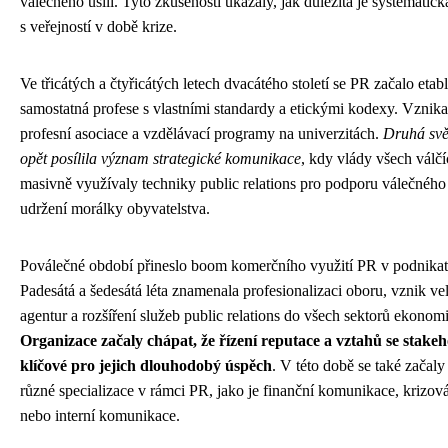
válečného úsilí. Tyto zkušenosti ukázaly, jak důležitá je systemati
s veřejností v době krize.
Ve třicátých a čtyřicátých letech dvacátého století se PR začalo etab
samostatná profese s vlastními standardy a etickými kodexy. Vznika
profesní asociace a vzdělávací programy na univerzitách.
Druhá svě
opět posílila význam strategické komunikace
, kdy vlády všech válčí
masivně využívaly techniky public relations pro podporu válečného 
udržení morálky obyvatelstva.
Poválečné období přineslo boom komerčního využití PR v podnikate
Padesátá a šedesátá léta znamenala profesionalizaci oboru, vznik v
agentur a rozšíření služeb public relations do všech sektorů ekonom
Organizace začaly chápat, že řízení reputace a vztahů se stakeh
klíčové pro jejich dlouhodobý úspěch
. V této době se také začal
různé specializace v rámci PR, jako je finanční komunikace, krizo
nebo interní komunikace.