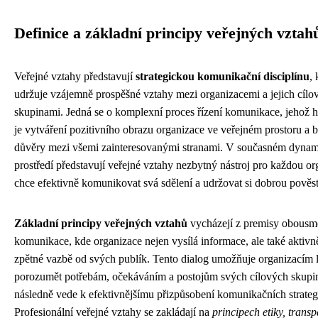
Definice a základní principy veřejných vztah
Veřejné vztahy představují
strategickou komunikační disciplínu
,
udržuje vzájemně prospěšné vztahy mezi organizacemi a jejich cílo
skupinami. Jedná se o komplexní proces řízení komunikace, jehož 
je vytváření pozitivního obrazu organizace ve veřejném prostoru a 
důvěry mezi všemi zainteresovanými stranami. V současném dyna
prostředí představují veřejné vztahy nezbytný nástroj pro každou org
chce efektivně komunikovat svá sdělení a udržovat si dobrou pověst
Základní principy veřejných vztahů
vycházejí z premisy obousm
komunikace, kde organizace nejen vysílá informace, ale také aktivn
zpětné vazbě od svých publík. Tento dialog umožňuje organizacím 
porozumět potřebám, očekáváním a postojům svých cílových skupi
následně vede k efektivnějšímu přizpůsobení komunikačních strategi
Profesionální veřejné vztahy se zakládají na
principech etiky, transp