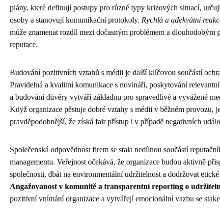
plány, které definují postupy pro různé typy krizových situací, urč
osoby a stanovují komunikační protokoly.
Rychlá a adekvátní reakc
může znamenat rozdíl mezi dočasným problémem a dlouhodobým 
reputace.
Budování pozitivních vztahů s médii je další klíčovou součástí ochr
Pravidelná a kvalitní komunikace s novináři, poskytování relevantn
a budování důvěry vytváří základnu pro spravedlivé a vyvážené med
Když organizace pěstuje dobré vztahy s médii v běžném provozu, j
pravděpodobnější, že získá fair přístup i v případě negativních událo
Společenská odpovědnost firem se stala nedílnou součástí reputačn
managementu. Veřejnost očekává, že organizace budou aktivně přis
společnosti, dbát na environmentální udržitelnost a dodržovat etické
Angažovanost v komunitě a transparentní reporting o udržiteln
pozitivní vnímání organizace a vytvářejí emocionální vazbu se stake