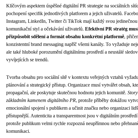
Klíčovým aspektem úspěšné digitální PR strategie na sociálních sítíc
pochopení specifik jednotlivých platforem a jejich uživatelů. Faceb
Instagram, LinkedIn, Twitter či TikTok mají každý svou jedinečnou
komunikační styl a očekávání uživatelů.
Efektivní PR stratég mus
přizpůsobit sdělení a formát obsahu konkrétní platformě
, přič
konzistentní brand messaging napříč všemi kanály. To vyžaduje neje
ale také hluboké porozumění digitálnímu prostředí a neustálé sledov
vyvíjejících se trendů.
Tvorba obsahu pro sociální sítě v kontextu veřejných vztahů vyžadu
plánování a strategický přístup. Organizace musí vytvářet obsah, kt
propagační, ale poskytuje skutečnou hodnotu jejich komunitě.
Story
základním kamenem digitálního PR
, protože příběhy dokážou vytvo
emocionální spojení s publikem a učinit značku nebo organizaci lidšt
přístupnější. Autenticita a transparentnost jsou v digitálním prostředí
protože publikum velmi rychle rozpozná neupřímnou nebo přehnan
komunikaci.