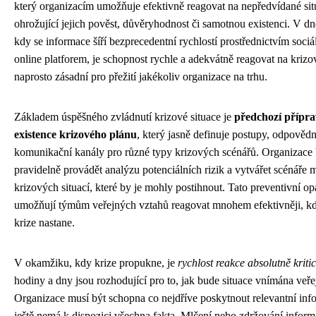
který organizacím umožňuje efektivně reagovat na nepředvídané sit
ohrožující jejich pověst, důvěryhodnost či samotnou existenci. V dn
kdy se informace šíří bezprecedentní rychlostí prostřednictvím sociá
online platforem, je schopnost rychle a adekvátně reagovat na krizo
naprosto zásadní pro přežití jakékoliv organizace na trhu.
Základem úspěšného zvládnutí krizové situace je
předchozí přípra
existence krizového plánu
, který jasně definuje postupy, odpovědn
komunikační kanály pro různé typy krizových scénářů. Organizace
pravidelně provádět analýzu potenciálních rizik a vytvářet scénáře
krizových situací, které by je mohly postihnout. Tato preventivní op
umožňují týmům veřejných vztahů reagovat mnohem efektivněji, k
krize nastane.
V okamžiku, kdy krize propukne, je
rychlost reakce absolutně kriti
hodiny a dny jsou rozhodující pro to, jak bude situace vnímána veřej
Organizace musí být schopna co nejdříve poskytnout relevantní inf
ještě nemá k dispozici všechna fakta. Mlčení nebo zdržování inform