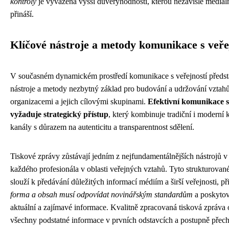
kontroly
je vyvážena vyšší důvěryhodností, kterou nezávislé mediáln
přináší.
Klíčové nástroje a metody komunikace s veře
V současném dynamickém prostředí komunikace s veřejností předsta
nástroje a metody nezbytný základ pro budování a udržování vztah
organizacemi a jejich cílovými skupinami.
Efektivní komunikace s
vyžaduje strategický přístup
, který kombinuje tradiční i moderní
kanály s důrazem na autenticitu a transparentnost sdělení.
Tiskové zprávy zůstávají jedním z nejfundamentálnějších nástrojů v
každého profesionála v oblasti veřejných vztahů. Tyto strukturova
slouží k předávání důležitých informací médiím a širší veřejnosti, 
forma a obsah musí odpovídat novinářským standardům
a poskytova
aktuální a zajímavé informace. Kvalitně zpracovaná tisková zpráva
všechny podstatné informace v prvních odstavcích a postupně přech