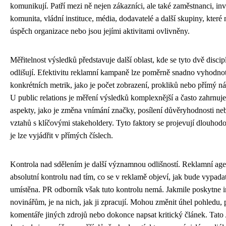
komunikují. Patří mezi ně nejen zákazníci, ale také zaměstnanci, inve
komunita, vládní instituce, média, dodavatelé a další skupiny, které 
úspěch organizace nebo jsou jejími aktivitami ovlivněny.
Měřitelnost výsledků představuje další oblast, kde se tyto dvě disci
odlišují. Efektivitu reklamní kampaně lze poměrně snadno vyhodno
konkrétních metrik, jako je počet zobrazení, prokliků nebo přímý ná
U public relations je měření výsledků komplexnější a často zahrnuje 
aspekty, jako je změna vnímání značky, posílení důvěryhodnosti ne
vztahů s klíčovými stakeholdery. Tyto faktory se projevují dlouhod
je lze vyjádřit v přímých číslech.
Kontrola nad sdělením je další významnou odlišností. Reklamní ag
absolutní kontrolu nad tím, co se v reklamě objeví, jak bude vypada
umístěna. PR odborník však tuto kontrolu nemá. Jakmile poskytne 
novinářům, je na nich, jak ji zpracují. Mohou změnit úhel pohledu, 
komentáře jiných zdrojů nebo dokonce napsat kritický článek. Tato