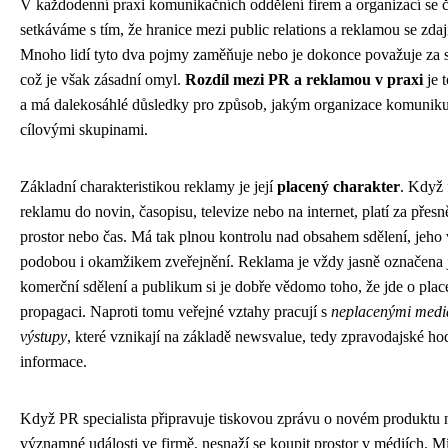
V každodenní praxi komunikačních oddělení firem a organizací se č
setkáváme s tím, že hranice mezi public relations a reklamou se zdaj
Mnoho lidí tyto dva pojmy zaměňuje nebo je dokonce považuje za
což je však zásadní omyl.
Rozdíl mezi PR a reklamou v praxi
je t
a má dalekosáhlé důsledky pro způsob, jakým organizace komuniku
cílovými skupinami.
Základní charakteristikou reklamy je její
placený charakter
. Když 
reklamu do novin, časopisu, televize nebo na internet, platí za pře
prostor nebo čas. Má tak plnou kontrolu nad obsahem sdělení, jeho 
podobou i okamžikem zveřejnění. Reklama je vždy jasně označena 
komerční sdělení a publikum si je dobře vědomo toho, že jde o pla
propagaci. Naproti tomu veřejné vztahy pracují s
neplacenými medi
výstupy
, které vznikají na základě newsvalue, tedy zpravodajské ho
informace.
Když PR specialista připravuje tiskovou zprávu o novém produktu
významné události ve firmě, nesnaží se koupit prostor v médiích. M