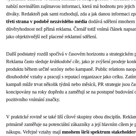
nabízí novinářům zajímavou informaci, která má hodnotu pro jejich
diváky. Redaktoři pak sami rozhodují, zda a jak danou informaci zpr
třetí strana v podobě nezávislého média
dodává sdělení mnohem 
důvěryhodnost než přímá reklama. Čtenář totiž vnímá článek naps
jako objektivnější než placené reklamní sdělení.
Další podstatný rozdíl spočívá v časovém horizontu a strategickém p
Reklama často sleduje
krátkodobé cíle
, jako je zvýšení prodeje kon
produktu během určité sezóny nebo kampaně. Public relations naop
dlouhodobé vztahy a pracují s reputací organizace jako celku. Zatí
kampaň může trvat několik týdnů nebo měsíců, PR strategie jsou ča
koncipovány na roky dopředu a zaměřují se na postupné budování 
pozitivního vnímání značky.
V praktické rovině se také liší cílové skupiny obou disciplín. Rekla
primárně zaměřuje na potenciální zákazníky a její hlavním cílem je p
nákupu. Veřejné vztahy mají
mnohem širší spektrum stakeholder