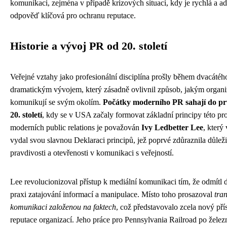
komunikaci, zejména v případě krizových situací, kdy je rychlá a a
odpověď klíčová pro ochranu reputace.
Historie a vývoj PR od 20. století
Veřejné vztahy jako profesionální disciplína prošly během dvacátého
dramatickým vývojem, který zásadně ovlivnil způsob, jakým organ
komunikují se svým okolím.
Počátky moderního PR sahají do pr
20. století
, kdy se v USA začaly formovat základní principy této pro
moderních public relations je považován
Ivy Ledbetter Lee
, který
vydal svou slavnou Deklaraci principů, jež poprvé zdůraznila důleži
pravdivosti a otevřenosti v komunikaci s veřejností.
Lee revolucionizoval přístup k mediální komunikaci tím, že odmítl 
praxi zatajování informací a manipulace. Místo toho prosazoval
tra
komunikaci založenou na faktech
, což představovalo zcela nový přís
reputace organizací. Jeho práce pro Pennsylvania Railroad po žele