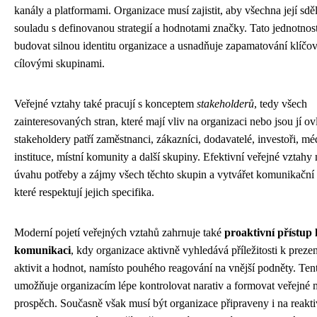
kanály a platformami. Organizace musí zajistit, aby všechna její sdě
souladu s definovanou strategií a hodnotami značky. Tato jednotno
budovat silnou identitu organizace a usnadňuje zapamatování klíčo
cílovými skupinami.
Veřejné vztahy také pracují s konceptem
stakeholderů
, tedy všech
zainteresovaných stran, které mají vliv na organizaci nebo jsou jí o
stakeholdery patří zaměstnanci, zákazníci, dodavatelé, investoři, mé
instituce, místní komunity a další skupiny. Efektivní veřejné vztahy 
úvahu potřeby a zájmy všech těchto skupin a vytvářet komunikační s
které respektují jejich specifika.
Moderní pojetí veřejných vztahů zahrnuje také
proaktivní přístup 
komunikaci
, kdy organizace aktivně vyhledává příležitosti k preze
aktivit a hodnot, namísto pouhého reagování na vnější podněty. Tent
umožňuje organizacím lépe kontrolovat narativ a formovat veřejné 
prospěch. Současně však musí být organizace připraveny i na reakti