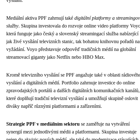
vysílání.
Mediální aktiva PPF zahrnují také
digitální platformy a streamingo
služby
. Skupina investovala do rozvoje online video platformy Voyo
která funguje jako český a slovenský streamingací služba nabízející
jak živé vysílání televizních stanic, tak bohatou knihovnu pořadů na
vyžádání. Voyo představuje odpověď tradičních médií na globální
streamovací giganty jako Netflix nebo HBO Max.
Kromě televizního vysílání se PPF angažuje také v oblasti rádiovéh
vysílání a digitálních médií. Portfolio zahrnuje investice do online
zpravodajských portálů a dalších digitálních komunikačních kanálů,
které doplňují tradiční televizní vysílání a umožňují skupině oslovit
diváky napříč různými platformami a zařízeními.
Strategie PPF v mediálním sektoru
se zaměřuje na vytváření
synergií mezi jednotlivými médii a platformami. Skupina investuje
nejen do akvizic nových médií, ale také do modernizace stávajících