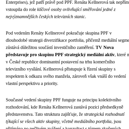
Enterprises), jež patří právě pod PPF. Renáta Kellnerová tak nepří
vstoupila do role
klíčové osoby ovlivňující směřování jedné z
nejvýznamnějších českých televizních stanic
.
Pod vedením Renáty Kellnerové pokračuje skupina PPF v
dlouhodobé strategii diverzifikace portfolia, přičemž mediální segm
zůstává důležitou součástí investičního zaměření.
TV Nova
představuje pro skupinu PPF strategický mediální aktiv
, které 
v České republice dominantní postavení na trhu komerčního
televizního vysílání. Kellnerová přistupuje k řízení skupiny s
respektem k odkazu svého manžela, zároveň však vnáší do vedení
vlastní perspektivu a priority.
Současné vedení skupiny PPF funguje na principu kolektivního
rozhodování, kde Renáta Kellnerová zastává pozici předsedkyně
představenstva. Tato struktura zajišťuje, že
strategická rozhodnutí
týkající se všech aktiv skupiny, včetně mediálního portfolia
, jsou
přijímána po pečlivém zvážení a konzultaci s týmem zkušených