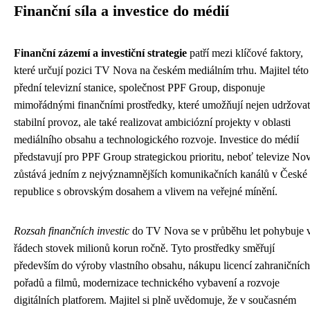
Finanční síla a investice do médií
Finanční zázemí a investiční strategie
patří mezi klíčové faktory,
které určují pozici TV Nova na českém mediálním trhu. Majitel této
přední televizní stanice, společnost PPF Group, disponuje
mimořádnými finančními prostředky, které umožňují nejen udržovat
stabilní provoz, ale také realizovat ambiciózní projekty v oblasti
mediálního obsahu a technologického rozvoje. Investice do médií
představují pro PPF Group strategickou prioritu, neboť televize No
zůstává jedním z nejvýznamnějších komunikačních kanálů v České
republice s obrovským dosahem a vlivem na veřejné mínění.
Rozsah finančních investic
do TV Nova se v průběhu let pohybuje 
řádech stovek milionů korun ročně. Tyto prostředky směřují
především do výroby vlastního obsahu, nákupu licencí zahraničních
pořadů a filmů, modernizace technického vybavení a rozvoje
digitálních platforem. Majitel si plně uvědomuje, že v současném