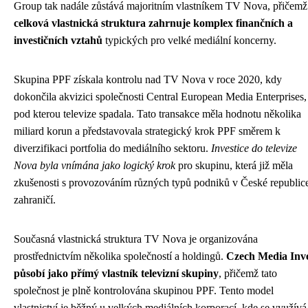
Group tak nadále zůstává majoritním vlastníkem TV Nova, přičemž
celková vlastnická struktura zahrnuje komplex finančních a
investičních vztahů
typických pro velké mediální koncerny.
Skupina PPF získala kontrolu nad TV Nova v roce 2020, kdy
dokončila akvizici společnosti Central European Media Enterprises,
pod kterou televize spadala. Tato transakce měla hodnotu několika
miliard korun a představovala strategický krok PPF směrem k
diverzifikaci portfolia do mediálního sektoru.
Investice do televize
Nova byla vnímána jako logický krok
pro skupinu, která již měla
zkušenosti s provozováním různých typů podniků v České republice
zahraničí.
Současná vlastnická struktura TV Nova je organizována
prostřednictvím několika společností a holdingů.
Czech Media Inv
působí jako přímý vlastník televizní skupiny
, přičemž tato
společnost je plně kontrolována skupinou PPF. Tento model
vlastnictví je běžný u velkých mediálních korporací, kde se využívá