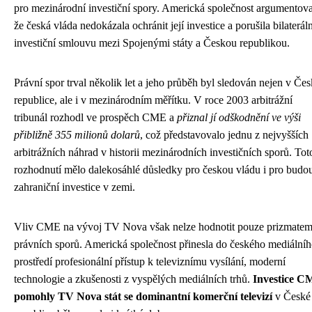
pro mezinárodní investiční spory. Americká společnost argumentova
že česká vláda nedokázala ochránit její investice a porušila bilateráln
investiční smlouvu mezi Spojenými státy a Českou republikou.
Právní spor trval několik let a jeho průběh byl sledován nejen v Če
republice, ale i v mezinárodním měřítku. V roce 2003 arbitrážní
tribunál rozhodl ve prospěch CME a
přiznal jí odškodnění ve výši
přibližně 355 milionů dolarů
, což představovalo jednu z nejvyšších
arbitrážních náhrad v historii mezinárodních investičních sporů. Tot
rozhodnutí mělo dalekosáhlé důsledky pro českou vládu i pro budo
zahraniční investice v zemi.
Vliv CME na vývoj TV Nova však nelze hodnotit pouze prizmate
právních sporů. Americká společnost přinesla do českého mediální
prostředí profesionální přístup k televiznímu vysílání, moderní
technologie a zkušenosti z vyspělých mediálních trhů.
Investice 
pomohly TV Nova stát se dominantní komerční televizí
v České