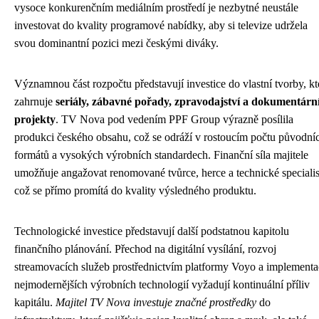
vysoce konkurenčním mediálním prostředí je nezbytné neustále
investovat do kvality programové nabídky, aby si televize udržela
svou dominantní pozici mezi českými diváky.
Významnou část rozpočtu představují investice do vlastní tvorby, kt
zahrnuje
seriály, zábavné pořady, zpravodajství a dokumentárn
projekty
. TV Nova pod vedením PPF Group výrazně posílila
produkci českého obsahu, což se odráží v rostoucím počtu původní
formátů a vysokých výrobních standardech. Finanční síla majitele
umožňuje angažovat renomované tvůrce, herce a technické specialis
což se přímo promítá do kvality výsledného produktu.
Technologické investice představují další podstatnou kapitolu
finančního plánování. Přechod na digitální vysílání, rozvoj
streamovacích služeb prostřednictvím platformy Voyo a implementa
nejmodernějších výrobních technologií vyžadují kontinuální příliv
kapitálu.
Majitel TV Nova investuje značné prostředky
do