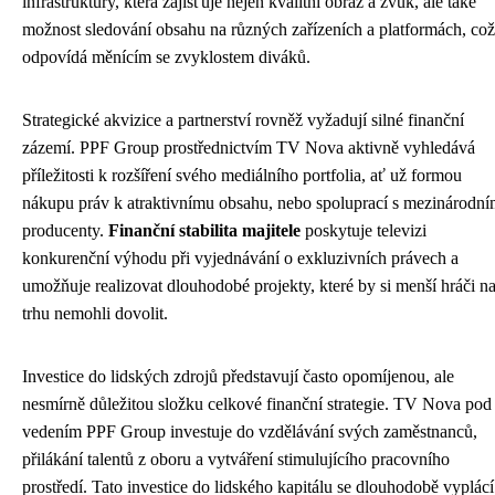
infrastruktury, která zajišťuje nejen kvalitní obraz a zvuk, ale také
možnost sledování obsahu na různých zařízeních a platformách, což
odpovídá měnícím se zvyklostem diváků.
Strategické akvizice a partnerství rovněž vyžadují silné finanční
zázemí. PPF Group prostřednictvím TV Nova aktivně vyhledává
příležitosti k rozšíření svého mediálního portfolia, ať už formou
nákupu práv k atraktivnímu obsahu, nebo spoluprací s mezinárodní
producenty.
Finanční stabilita majitele
poskytuje televizi
konkurenční výhodu při vyjednávání o exkluzivních právech a
umožňuje realizovat dlouhodobé projekty, které by si menší hráči n
trhu nemohli dovolit.
Investice do lidských zdrojů představují často opomíjenou, ale
nesmírně důležitou složku celkové finanční strategie. TV Nova pod
vedením PPF Group investuje do vzdělávání svých zaměstnanců,
přilákání talentů z oboru a vytváření stimulujícího pracovního
prostředí. Tato investice do lidského kapitálu se dlouhodobě vyplácí