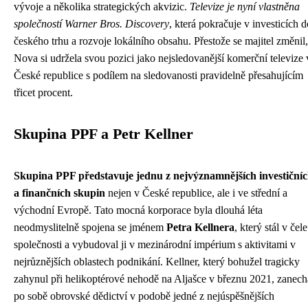
vývoje a několika strategických akvizic.
Televize je nyní vlastněna
společností Warner Bros. Discovery
, která pokračuje v investicích d
českého trhu a rozvoje lokálního obsahu. Přestože se majitel změnil,
Nova si udržela svou pozici jako nejsledovanější komerční televize 
České republice s podílem na sledovanosti pravidelně přesahujícím
třicet procent.
Skupina PPF a Petr Kellner
Skupina PPF představuje jednu z nejvýznamnějších investiční
a finančních skupin
nejen v České republice, ale i ve střední a
východní Evropě. Tato mocná korporace byla dlouhá léta
neodmyslitelně spojena se jménem
Petra Kellnera
, který stál v čele
společnosti a vybudoval ji v mezinárodní impérium s aktivitami v
nejrůznějších oblastech podnikání. Kellner, který bohužel tragicky
zahynul při helikoptérové nehodě na Aljašce v březnu 2021, zanech
po sobě obrovské dědictví v podobě jedné z nejúspěšnějších