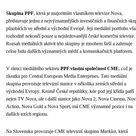
Skupina PPF
, která je majoritním vlastníkem televize Nova,
představuje jednu z nejvýznamnějších investičních a finančních sku
působících ve střední a východní Evropě. Její mediální portfolio vš
rozhodně nekončí pouze u nejsledovanější české komerční televize.
Rozsah mediálních aktivit této skupiny je mnohem širší a zahrnuje
celou řadu dalších významných médií a komunikačních platforem.
V rámci mediálního sektoru
PPF vlastní společnost CME
, což je
zkratka pro Central European Media Enterprises. Tato mediální
skupina provozuje televizní stanice v několika zemích střední a
východní Evropy. Kromě České republiky, kde pod její křídla patří
nejen TV Nova, ale i další stanice jako Nova 2, Nova Cinema, Nov
Action, Nova Gold a Nova Sport, má CME významné pozice i na
dalších trzích regionu.
Na Slovensku provozuje CME televizní skupinu
Markíza
, která