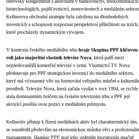
obrovský konglomerát s aktivitami v bankovnictví, telekomunikacíc
biotechnologiích, pojišťovnictví, nemovitostech a mediálním sektor
Kellnerova obchodní strategie byla založena na dlouhodobých
investicích a schopnosti rozpoznat perspektivní příležitosti na trzích,
které procházely dynamickým vývojem.
V kontextu českého mediálního trhu
hraje Skupina PPF klíčovou
roli jako majoritní vlastník televize Nova
, která patří mezi
nejsledovanější komerční televize v zemi. Vlastnictví TV Nova
představuje pro PPF strategickou investici do mediálního sektoru,
který má významný vliv na formování veřejného mínění a kulturníh
prostředí. Televize Nova, která začala vysílat v roce 1994, se rychle
stala dominantním hráčem na českém televizním trhu a PPF její
akvizicí posílila svou pozici v mediálním průmyslu.
Kellnerův přístup k řízení mediálních aktiv byl charakteristický tím,
se soustředil především na ekonomickou stránku věci a profesionáln
management.
Skupina PPF pod jeho vedením investovala značné