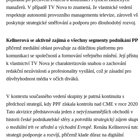
manažerů. V případě TV Nova to znamená, že vlastnické vedení
respektuje autonomii provozního managementu televize, zároveň v
poskytuje strategické směřování a podporu pro dlouhodobý rozvoj.
Kellnerová se aktivně zajímá o všechny segmenty podnikání P
přičemž mediální oblast považuje za důležitou platformu pro
komunikaci se společností a formování veřejného mínění. Její přístu
k vlastnictví TV Nova je charakterizován snahou o zachování
redakční nezávislosti a profesionality vysílání, což je zásadní pro
důvěryhodnost média v očích diváků.
V kontextu současného vedení skupiny je patrná kontinuita s
předchozí strategií, kdy PPF získala kontrolu nad CME v roce 2020
Tato akvizice představovala jeden z nejvýznamnějších obchodů v
historii české podnikatelské sféry a
potvrdila strategický zájem skup
o mediální trh ve střední a východní Evropě
. Renáta Kellnerová tut
strategii podporuje a rozvíjí, přičemž klade důraz na digitální