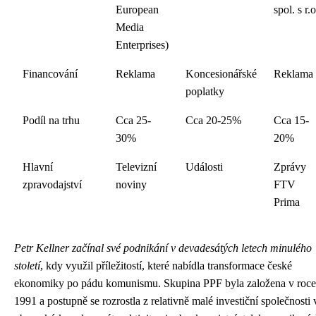
European
spol. s r.o
Media
Enterprises)
Financování
Reklama
Koncesionářské
Reklama
poplatky
Podíl na trhu
Cca 25-
Cca 20-25%
Cca 15-
30%
20%
Hlavní
Televizní
Události
Zprávy
zpravodajství
noviny
FTV
Prima
Petr Kellner začínal své podnikání v devadesátých letech minulého
století
, kdy využil příležitostí, které nabídla transformace české
ekonomiky po pádu komunismu. Skupina PPF byla založena v roce
1991 a postupně se rozrostla z relativně malé investiční společnosti 