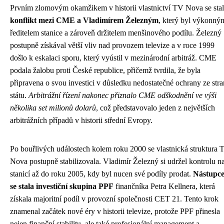
Prvním zlomovým okamžikem v historii vlastnictví TV Nova se stal
konflikt mezi CME a Vladimírem Železným
, který byl výkonný
ředitelem stanice a zároveň držitelem menšinového podílu. Železný
postupně získával větší vliv nad provozem televize a v roce 1999
došlo k eskalaci sporu, který vyústil v mezinárodní arbitráž. CME
podala žalobu proti České republice, přičemž tvrdila, že byla
připravena o svou investici v důsledku nedostatečné ochrany ze str
státu.
Arbitrážní řízení nakonec přiznalo CME odškodnění ve výši
několika set milionů dolarů
, což představovalo jeden z největších
arbitrážních případů v historii střední Evropy.
Po bouřlivých událostech kolem roku 2000 se vlastnická struktura 
Nova postupně stabilizovala. Vladimír Železný si udržel kontrolu n
stanicí až do roku 2005, kdy byl nucen své podíly prodat.
Nástupc
se stala investiční skupina PPF
finančníka Petra Kellnera, která
získala majoritní podíl v provozní společnosti CET 21. Tento krok
znamenal začátek nové éry v historii televize, protože PPF přinesla
nejen finanční stabilitu, ale také profesionální management a