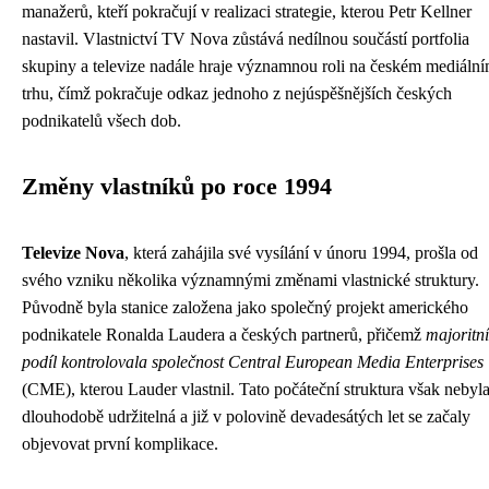
manažerů, kteří pokračují v realizaci strategie, kterou Petr Kellner
nastavil. Vlastnictví TV Nova zůstává nedílnou součástí portfolia
skupiny a televize nadále hraje významnou roli na českém mediáln
trhu, čímž pokračuje odkaz jednoho z nejúspěšnějších českých
podnikatelů všech dob.
Změny vlastníků po roce 1994
Televize Nova
, která zahájila své vysílání v únoru 1994, prošla od
svého vzniku několika významnými změnami vlastnické struktury.
Původně byla stanice založena jako společný projekt amerického
podnikatele Ronalda Laudera a českých partnerů, přičemž
majoritní
podíl kontrolovala společnost Central European Media Enterprises
(CME), kterou Lauder vlastnil. Tato počáteční struktura však nebyl
dlouhodobě udržitelná a již v polovině devadesátých let se začaly
objevovat první komplikace.