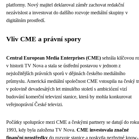
platformy. Nový majitel deklaroval záměr zachovat redakční
nezávislost a investovat do dalšího rozvoje mediální skupiny v
digitálním prostředí.
Vliv CME a právní spory
Central European Media Enterprises (CME)
sehrála klíčovou ro
v historii TV Nova a stala se ústřední postavou v jednom z
nejsložitějších právních sporů v dějinách českého mediálního
průmyslu. Americká mediální společnost CME vstoupila na český t
v polovině devadesátých let minulého století s ambiciózní vizí
budování komerční televizní stanice, která by mohla konkurovat
veřejnoprávní České televizi.
Počátky spolupráce mezi CME a českými partnery se datují do roku
1993, kdy byla založena TV Nova.
CME investovala značné
finanční prostředky
do rozvoje stanice a poskytla nezbytné know-