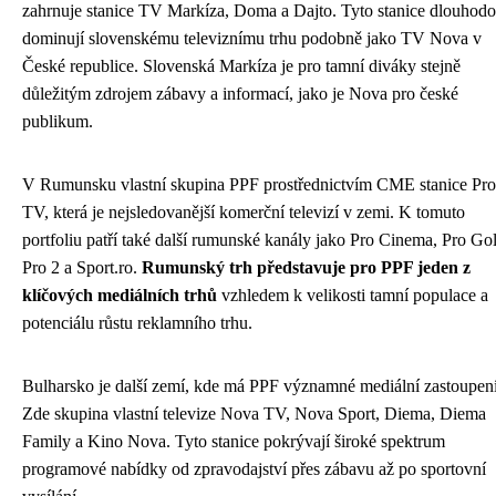
zahrnuje stanice TV Markíza, Doma a Dajto. Tyto stanice dlouhod
dominují slovenskému televiznímu trhu podobně jako TV Nova v
České republice. Slovenská Markíza je pro tamní diváky stejně
důležitým zdrojem zábavy a informací, jako je Nova pro české
publikum.
V Rumunsku vlastní skupina PPF prostřednictvím CME stanice Pro
TV, která je nejsledovanější komerční televizí v zemi. K tomuto
portfoliu patří také další rumunské kanály jako Pro Cinema, Pro Go
Pro 2 a Sport.ro.
Rumunský trh představuje pro PPF jeden z
klíčových mediálních trhů
vzhledem k velikosti tamní populace a
potenciálu růstu reklamního trhu.
Bulharsko je další zemí, kde má PPF významné mediální zastoupení
Zde skupina vlastní televize Nova TV, Nova Sport, Diema, Diema
Family a Kino Nova. Tyto stanice pokrývají široké spektrum
programové nabídky od zpravodajství přes zábavu až po sportovní