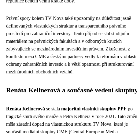
republice během velmi krátké doby.
Právní spory kolem TV Nova také upozornily na důležitost jasně
definovaných vlastnických struktur a transparentního právního
prostředí pro zahraniční investory. Tento případ se stal studijním
materiálem na právnických fakultách a v odborných kruzích
zabývajících se mezinárodním investičním právem. Zkušenosti z
konfliktu mezi CME a českými partnery vedly k reformám v oblasti
ochrany zahraničních investic a k větší opatrnosti při strukturování
mezinárodních obchodních vztahů.
Renáta Kellnerová a současné vedení skupin
Renáta Kellnerová
se stala
majoritní vlastnicí skupiny PPF
po
tragické smrti svého manžela Petra Kellnera v roce 2021. Tato změ
měla zásadní dopad na vlastnickou strukturu TV Nova, která je
součástí mediální skupiny CME (Central European Media