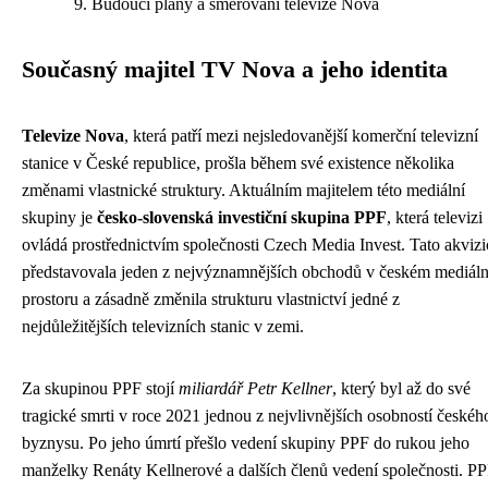
Budoucí plány a směřování televize Nova
Současný majitel TV Nova a jeho identita
Televize Nova
, která patří mezi nejsledovanější komerční televizní
stanice v České republice, prošla během své existence několika
změnami vlastnické struktury. Aktuálním majitelem této mediální
skupiny je
česko-slovenská investiční skupina PPF
, která televizi
ovládá prostřednictvím společnosti Czech Media Invest. Tato akvizi
představovala jeden z nejvýznamnějších obchodů v českém mediál
prostoru a zásadně změnila strukturu vlastnictví jedné z
nejdůležitějších televizních stanic v zemi.
Za skupinou PPF stojí
miliardář Petr Kellner
, který byl až do své
tragické smrti v roce 2021 jednou z nejvlivnějších osobností českéh
byznysu. Po jeho úmrtí přešlo vedení skupiny PPF do rukou jeho
manželky Renáty Kellnerové a dalších členů vedení společnosti. P