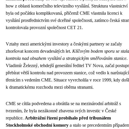
how z oblasti komerčního televizního vysílání. Struktura vlastnictví
byla od počátku komplikovaná, přičemž CME vlastnila licenci k
vysílání prostřednictvím své dceřiné společnosti, zatímco česká stra
kontrolovala provozní společnost CET 21.
Vztahy mezi americkými investory a českými partnery se začaly
zhoršovat koncem devadesátých let.
Klíčovým bodem sporu se stal
kontrola nad obsahem vysílání a strategickým směřováním stanice
.
Vladimír Železný, tehdejší generální ředitel TV Nova, začal postup
přebírat větší kontrolu nad provozem stanice, což vedlo k narůstajíc
třenicím s vedením CME. Situace vyvrcholila v roce 1999, kdy doš
k dramatickému rozchodu mezi oběma stranami.
CME se cítila podvedena a obrátila se na mezinárodní arbitráž s
tvrzením, že byla nezákonně zbavena svých investic v České
republice.
Arbitrážní řízení probíhalo před tribunálem
Stockholmské obchodní komory
a stalo se precedentním případe