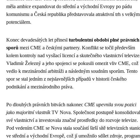
měla ambice expandovat do střední a východní Evropy po pádu
komunismu a Česká republika představovala atraktivní trh s velkým
potenciálem.
Konec devadesátých let přinesl
turbulentní období plné právních
sporů
mezi CME a českými partnery. Konflikt se točil především
kolem kontroly nad vysílací licencí a skutečného vlastnictví televize
Vladimír Železný a jeho spojenci se pokusili omezit vliv CME, což
vedlo k mezinárodní arbitráži a následným soudním sporům. Tento
spor se stal jedním z nejslavnějších případů v historii českého
podnikání a mezinárodního práva.
Po dlouhých právních bitvách nakonec
CME upevnila svou pozici
jako majoritní vlastník
TV Nova. Společnost postupně konsolidova
své vlastnictví a investovala značné prostředky do rozvoje televize.
Pod vedením CME se Nova stala součástí širší sítě televizních stani
ve střední a východní Evropě, což jí umožnilo sdílet zdroje, progra