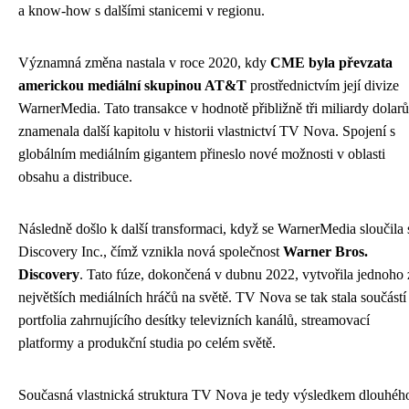
a know-how s dalšími stanicemi v regionu.
Významná změna nastala v roce 2020, kdy
CME byla převzata
americkou mediální skupinou AT&T
prostřednictvím její divize
WarnerMedia. Tato transakce v hodnotě přibližně tři miliardy dolarů
znamenala další kapitolu v historii vlastnictví TV Nova. Spojení s
globálním mediálním gigantem přineslo nové možnosti v oblasti
obsahu a distribuce.
Následně došlo k další transformaci, když se WarnerMedia sloučila 
Discovery Inc., čímž vznikla nová společnost
Warner Bros.
Discovery
. Tato fúze, dokončená v dubnu 2022, vytvořila jednoho 
největších mediálních hráčů na světě. TV Nova se tak stala součástí
portfolia zahrnujícího desítky televizních kanálů, streamovací
platformy a produkční studia po celém světě.
Současná vlastnická struktura TV Nova je tedy výsledkem dlouhéh