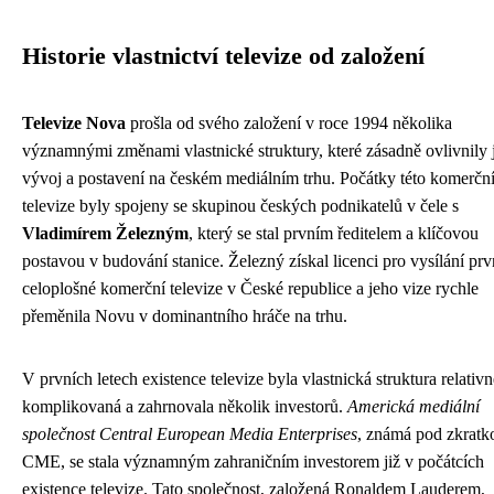
Historie vlastnictví televize od založení
Televize Nova
prošla od svého založení v roce 1994 několika
významnými změnami vlastnické struktury, které zásadně ovlivnily j
vývoj a postavení na českém mediálním trhu. Počátky této komerčn
televize byly spojeny se skupinou českých podnikatelů v čele s
Vladimírem Železným
, který se stal prvním ředitelem a klíčovou
postavou v budování stanice. Železný získal licenci pro vysílání prv
celoplošné komerční televize v České republice a jeho vize rychle
přeměnila Novu v dominantního hráče na trhu.
V prvních letech existence televize byla vlastnická struktura relativn
komplikovaná a zahrnovala několik investorů.
Americká mediální
společnost Central European Media Enterprises
, známá pod zkratk
CME, se stala významným zahraničním investorem již v počátcích
existence televize. Tato společnost, založená Ronaldem Lauderem,