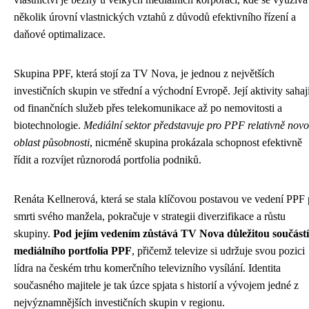
několik úrovní vlastnických vztahů z důvodů efektivního řízení a
daňové optimalizace.
Skupina PPF, která stojí za TV Nova, je jednou z největších
investičních skupin ve střední a východní Evropě. Její aktivity sahaj
od finančních služeb přes telekomunikace až po nemovitosti a
biotechnologie.
Mediální sektor představuje pro PPF relativně nov
oblast působnosti
, nicméně skupina prokázala schopnost efektivně
řídit a rozvíjet různorodá portfolia podniků.
Renáta Kellnerová, která se stala klíčovou postavou ve vedení PPF
smrti svého manžela, pokračuje v strategii diverzifikace a růstu
skupiny.
Pod jejím vedením zůstává TV Nova důležitou součástí
mediálního portfolia PPF
, přičemž televize si udržuje svou pozici
lídra na českém trhu komerčního televizního vysílání. Identita
současného majitele je tak úzce spjata s historií a vývojem jedné z
nejvýznamnějších investičních skupin v regionu.