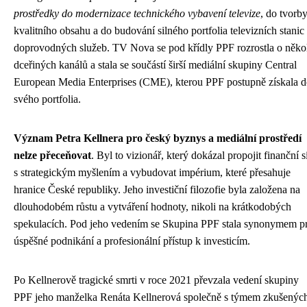
prostředky do modernizace technického vybavení televize
, do tvorb
kvalitního obsahu a do budování silného portfolia televizních stanic
doprovodných služeb. TV Nova se pod křídly PPF rozrostla o něko
dceřiných kanálů a stala se součástí širší mediální skupiny Central
European Media Enterprises (CME), kterou PPF postupně získala 
svého portfolia.
Význam Petra Kellnera pro český byznys a mediální prostředí
nelze přeceňovat
. Byl to vizionář, který dokázal propojit finanční s
s strategickým myšlením a vybudovat impérium, které přesahuje
hranice České republiky. Jeho investiční filozofie byla založena na
dlouhodobém růstu a vytváření hodnoty, nikoli na krátkodobých
spekulacích. Pod jeho vedením se Skupina PPF stala synonymem p
úspěšné podnikání a profesionální přístup k investicím.
Po Kellnerově tragické smrti v roce 2021 převzala vedení skupiny
PPF jeho manželka Renáta Kellnerová společně s týmem zkušenýc