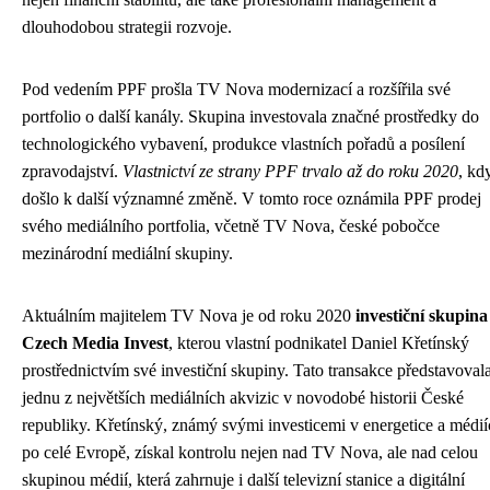
dlouhodobou strategii rozvoje.
Pod vedením PPF prošla TV Nova modernizací a rozšířila své
portfolio o další kanály. Skupina investovala značné prostředky do
technologického vybavení, produkce vlastních pořadů a posílení
zpravodajství.
Vlastnictví ze strany PPF trvalo až do roku 2020
, kd
došlo k další významné změně. V tomto roce oznámila PPF prodej
svého mediálního portfolia, včetně TV Nova, české pobočce
mezinárodní mediální skupiny.
Aktuálním majitelem TV Nova je od roku 2020
investiční skupina
Czech Media Invest
, kterou vlastní podnikatel Daniel Křetínský
prostřednictvím své investiční skupiny. Tato transakce představoval
jednu z největších mediálních akvizic v novodobé historii České
republiky. Křetínský, známý svými investicemi v energetice a médi
po celé Evropě, získal kontrolu nejen nad TV Nova, ale nad celou
skupinou médií, která zahrnuje i další televizní stanice a digitální