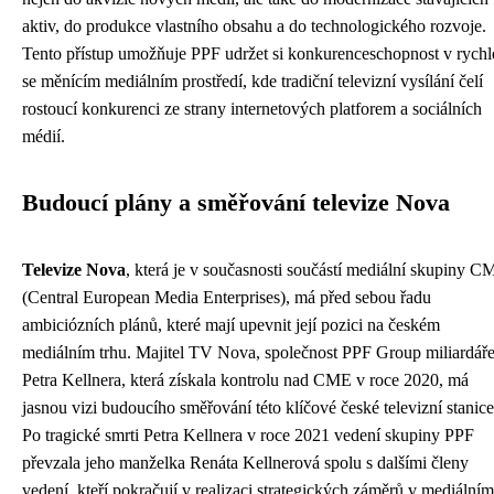
aktiv, do produkce vlastního obsahu a do technologického rozvoje.
Tento přístup umožňuje PPF udržet si konkurenceschopnost v rychl
se měnícím mediálním prostředí, kde tradiční televizní vysílání čelí
rostoucí konkurenci ze strany internetových platforem a sociálních
médií.
Budoucí plány a směřování televize Nova
Televize Nova
, která je v současnosti součástí mediální skupiny 
(Central European Media Enterprises), má před sebou řadu
ambiciózních plánů, které mají upevnit její pozici na českém
mediálním trhu. Majitel TV Nova, společnost PPF Group miliardář
Petra Kellnera, která získala kontrolu nad CME v roce 2020, má
jasnou vizi budoucího směřování této klíčové české televizní stanice
Po tragické smrti Petra Kellnera v roce 2021 vedení skupiny PPF
převzala jeho manželka Renáta Kellnerová spolu s dalšími členy
vedení, kteří pokračují v realizaci strategických záměrů v mediálním