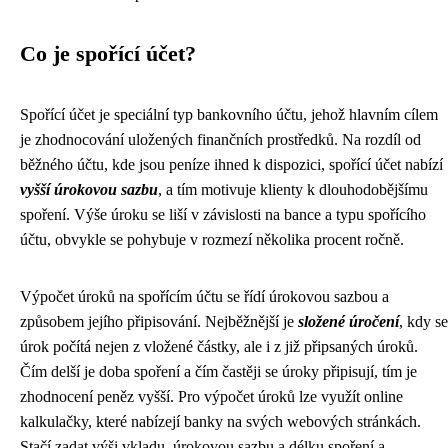
Co je spořící účet?
Spořící účet je speciální typ bankovního účtu, jehož hlavním cílem
je zhodnocování uložených finančních prostředků. Na rozdíl od
běžného účtu, kde jsou peníze ihned k dispozici, spořící účet nabízí
vyšší úrokovou sazbu
, a tím motivuje klienty k dlouhodobějšímu
spoření. Výše úroku se liší v závislosti na bance a typu spořícího
účtu, obvykle se pohybuje v rozmezí několika procent ročně.
Výpočet úroků na spořícím účtu se řídí úrokovou sazbou a
způsobem jejího připisování. Nejběžnější je
složené úročení
, kdy se
úrok počítá nejen z vložené částky, ale i z již připsaných úroků.
Čím delší je doba spoření a čím častěji se úroky připisují, tím je
zhodnocení peněz vyšší. Pro výpočet úroků lze využít online
kalkulačky, které nabízejí banky na svých webových stránkách.
Stačí zadat výši vkladu, úrokovou sazbu a délku spoření a