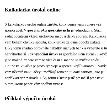
Kalkulačka úroků online
S kalkulačkou úroků online zjistíte, kolik peněz vám vynese váš
spořicí účet.
Výpočet úroků spořícího účtu
je jednoduchý. Stačí
zadat počáteční vklad, úrokovou sazbu a délku spoření. Kalkulačka
vám během chvilky spočítá, kolik úroků za dané období získáte.
Díky tomu snadno porovnáte nabídky různých bank a vyberete si tu
nejvýhodnější.
Jak vypočítat úroky ze spořícího účtu
ručně? I když
je to možné, zabere vám to více času a snadno se můžete splést.
Online kalkulačka je proto rychlejší a spolehlivější variantou. Navíc
vám některé kalkulačky umožňují zohlednit i další faktory, jako je
například daň z úroků. Díky tomu získáte ještě přesnější představu
o tom, kolik peněz vám spoření vynese.
Příklad výpočtu úroků