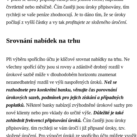
čtvrtletně nebo měsíčně. Čím častěji jsou úroky připisovány, tím
rychleji se vaše peníze zhodnocují. Je to dáno tím, že se úroky
počítají z vyšší částky a vy tak
profitujete ze složeného úročení
.
Srovnání nabídek na trhu
Při výběru spořícího účtu je klíčové srovnat nabídky na trhu. Ne
všechny spořící účty jsou si rovny a zdánlivě drobný rozdíl v
úrokové sazbě může v dlouhodobém horizontu znamenat
nezanedbatelný rozdíl ve výši naspořených úroků.
Než se
rozhodnete pro konkrétní banku, věnujte čas porovnání
úrokových sazeb, podmínek pro jejich získání a případných
poplatků.
Některé banky nabízejí zvýhodněné úrokové sazby pro
nové klienty nebo pro vklady do určité výše.
Důležité je také
zohlednit frekvenci připisování úroků.
Čím častěji jsou úroky
připisovány, tím rychleji se vám úročí i již připsané úroky, tzv.
složené úročení. Pro výpočet úroků ze spořícího účtu můžete využít