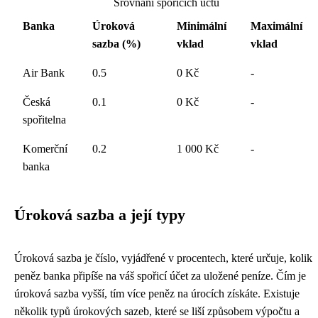
Srovnání spořících účtů
Banka
Úroková
Minimální
Maximální
sazba (%)
vklad
vklad
Air Bank
0.5
0 Kč
-
Česká
0.1
0 Kč
-
spořitelna
Komerční
0.2
1 000 Kč
-
banka
Úroková sazba a její typy
Úroková sazba je číslo, vyjádřené v procentech, které určuje, kolik
peněz banka připíše na váš spořicí účet za uložené peníze. Čím je
úroková sazba vyšší, tím více peněz na úrocích získáte. Existuje
několik typů úrokových sazeb, které se liší způsobem výpočtu a