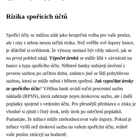
Rizika spořících účtů
Spořící účty se můžou zdát jako bezpečná volba pro vaše peníze,
ale i ony s sebou nesou určitá rizika. Než svěříte své úspory bance,
je důležité si uvědomit, že výnosy nemusí být vždy takové, jak se
na první pohled zdají.
Výpočet úroků
se může lišit v závislosti na
bance a typu spořícího účtu. Některé banky nabízejí úročení s
pevnou sazbou po určitou dobu, zatímco jiné se řídí pohyblivou
sazbou, která se může měnit i během spoření.
Jak vypočítat úroky
ze spořícího účtu
? Většina bank uvádí roční procentní sazbu
nákladů (RPSN), která zahrnuje nejen úrokovou sazbu, ale i další
poplatky spojené s vedením účtu. Pro přesnější představu o zisku je
vhodné si zjistit i čistý úrok, tedy úrok po odečtení poplatků.
Pamatujte, že inflace může znehodnocovat vaše úspory. Pokud je
inflace vyšší než úroková sazba na vašem spořícím účtu, reálně
vaše peníze ztrácejí na hodnotě.