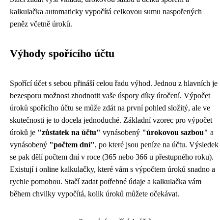
kalkulačka automaticky vypočítá celkovou sumu naspořených
peněz včetně úroků.
Výhody spořícího účtu
Spořící účet s sebou přináší celou řadu výhod. Jednou z hlavních je
bezesporu možnost zhodnotit vaše úspory díky úročení. Výpočet
úroků spořícího účtu se může zdát na první pohled složitý, ale ve
skutečnosti je to docela jednoduché. Základní vzorec pro výpočet
úroků je
"zůstatek na účtu"
vynásobený
"úrokovou sazbou"
a
vynásobený
"počtem dní"
, po které jsou peníze na účtu. Výsledek
se pak dělí počtem dní v roce (365 nebo 366 u přestupného roku).
Existují i online kalkulačky, které vám s výpočtem úroků snadno a
rychle pomohou. Stačí zadat potřebné údaje a kalkulačka vám
během chvilky vypočítá, kolik úroků můžete očekávat.