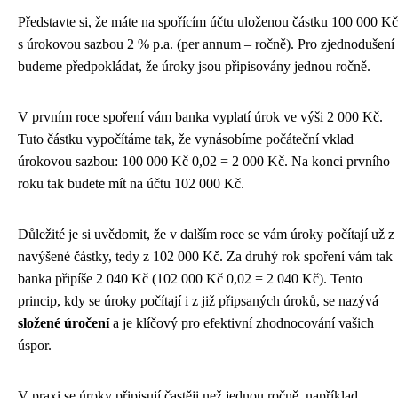
Představte si, že máte na spořícím účtu uloženou částku 100 000 Kč
s úrokovou sazbou 2 % p.a. (per annum – ročně). Pro zjednodušení
budeme předpokládat, že úroky jsou připisovány jednou ročně.
V prvním roce spoření vám banka vyplatí úrok ve výši 2 000 Kč.
Tuto částku vypočítáme tak, že vynásobíme počáteční vklad
úrokovou sazbou: 100 000 Kč 0,02 = 2 000 Kč. Na konci prvního
roku tak budete mít na účtu 102 000 Kč.
Důležité je si uvědomit, že v dalším roce se vám úroky počítají už z
navýšené částky, tedy z 102 000 Kč. Za druhý rok spoření vám tak
banka připíše 2 040 Kč (102 000 Kč 0,02 = 2 040 Kč). Tento
princip, kdy se úroky počítají i z již připsaných úroků, se nazývá
složené úročení
a je klíčový pro efektivní zhodnocování vašich
úspor.
V praxi se úroky připisují častěji než jednou ročně, například