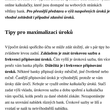
online kalkulačky, které jsou dostupné na webových stránkách
většiny bank.
Pro přesnější představu o výši naspořených úroků je
vhodné zohlednit i případné zdanění úroků.
Tipy pro maximalizaci úroků
Výpočet úroků spořícího účtu se může zdát složitý, ale s pár tipy ho
zvládnete levou zadní.
Základem je znát úrokovou sazbu a
frekvenci připisování úroků.
Čím vyšší je úroková sazba, tím více
peněz vám banka připíše.
Důležitá je i frekvence připisování
úroků.
Některé banky připisují úroky měsíčně, jiné čtvrtletně nebo
ročně. Častější připisování úroků je výhodnější, protože se vám
úroky dále úročí.
Nebojte se využít online kalkulačky úroků.
Stačí
zadat výši vkladu, úrokovou sazbu a dobu spoření a kalkulačka
vám spočítá, kolik peněz za dané období získáte. Nezapomínejte
ani na srovnání nabídek různých bank. Úrokové sazby se liší a
vyplatí se najít tu nejvýhodnější nabídku.