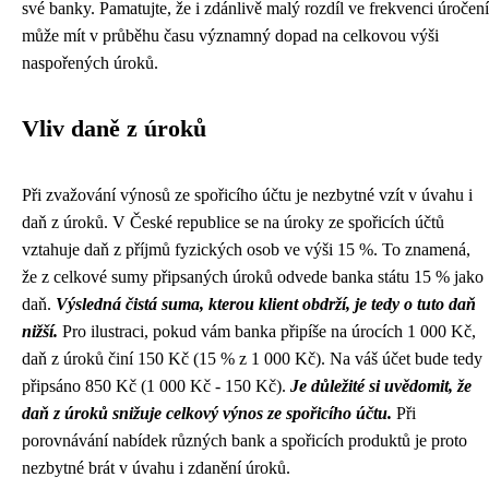
své banky. Pamatujte, že i zdánlivě malý rozdíl ve frekvenci úročení
může mít v průběhu času významný dopad na celkovou výši
naspořených úroků.
Vliv daně z úroků
Při zvažování výnosů ze spořicího účtu je nezbytné vzít v úvahu i
daň z úroků. V České republice se na úroky ze spořicích účtů
vztahuje daň z příjmů fyzických osob ve výši 15 %. To znamená,
že z celkové sumy připsaných úroků odvede banka státu 15 % jako
daň.
Výsledná čistá suma, kterou klient obdrží, je tedy o tuto daň
nižší.
Pro ilustraci, pokud vám banka připíše na úrocích 1 000 Kč,
daň z úroků činí 150 Kč (15 % z 1 000 Kč). Na váš účet bude tedy
připsáno 850 Kč (1 000 Kč - 150 Kč).
Je důležité si uvědomit, že
daň z úroků snižuje celkový výnos ze spořicího účtu.
Při
porovnávání nabídek různých bank a spořicích produktů je proto
nezbytné brát v úvahu i zdanění úroků.