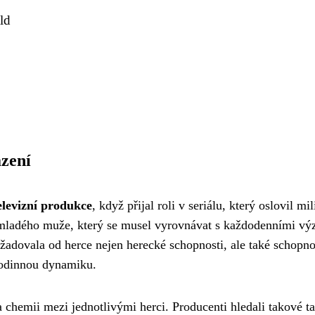
ld
azení
elevizní produkce
, když přijal roli v seriálu, který oslovil mi
 mladého muže, který se musel vyrovnávat s každodenními v
yžadovala od herce nejen herecké schopnosti, ale také schopno
rodinnou dynamiku.
 chemii mezi jednotlivými herci. Producenti hledali takové ta