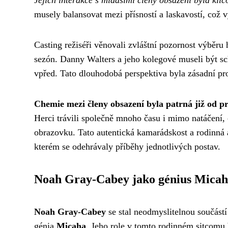
Jejich interakce s mladšími členy obsazení byla klí
musely balansovat mezi přísností a laskavostí, což
Casting režiséři věnovali zvláštní pozornost výběru
sezón. Danny Walters a jeho kolegové museli být sch
vpřed. Tato dlouhodobá perspektiva byla zásadní pro
Chemie mezi členy obsazení byla patrná již od p
Herci trávili společně mnoho času i mimo natáčení, 
obrazovku. Tato autentická kamarádskost a rodinná 
kterém se odehrávaly příběhy jednotlivých postav.
Noah Gray-Cabey jako génius Micah
Noah Gray-Cabey
se stal neodmyslitelnou součástí
génia
Micaha
. Jeho role v tomto rodinném sitcomu 