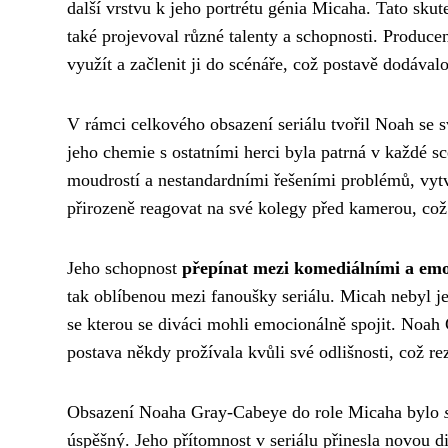
další vrstvu k jeho portrétu génia Micaha. Tato skut
také projevoval různé talenty a schopnosti. Producen
využít a začlenit ji do scénáře, což postavě dodávalo
V rámci celkového obsazení seriálu tvořil Noah se 
jeho chemie s ostatními herci byla patrná v každé s
moudrostí a nestandardními řešeními problémů, vytv
přirozeně reagovat na své kolegy před kamerou, což 
Jeho schopnost
přepínat mezi komediálními a em
tak oblíbenou mezi fanoušky seriálu. Micah nebyl je
se kterou se diváci mohli emocionálně spojit. Noah 
postava někdy prožívala kvůli své odlišnosti, což 
Obsazení Noaha Gray-Cabeye do role Micaha bylo
úspěšný. Jeho přítomnost v seriálu přinesla novou 