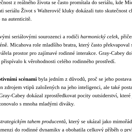
ečnost z reálného života se často promítala do seriálu, kde Mi
ti seriálu Život s Walterovič kluky dokázali tuto skutečnost c
 na autenticitě.
svými seriálovými sourozenci a rodiči
harmonický celek
, přič
céně. Micahova role mladšího bratra, který často překvapoval
ářela prostor pro zajímavé rodinné interakce. Gray-Cabey do
přispívalo k věrohodnosti celého rodinného prostředí.
otivními scénami
byla jedním z důvodů, proč se jeho postava 
n zdrojem vtipů založených na jeho inteligenci, ale také post
Gray-Cabey dokázal zprostředkovat pocity outsiderství, které
rezonovalo s mnoha mladými diváky.
strategickým tahem producentů
, který se ukázal jako mimořá
dimenzi do rodinné dynamiky a obohatila celkový příběh o prv