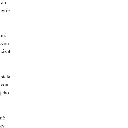
cah
hytře
emž
 svou
kázal
stala
avou,
 jeho
dně
ky,