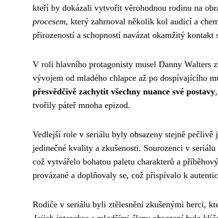
kteří by dokázali vytvořit věrohodnou rodinu na ob
procesem
, který zahrnoval několik kol audicí a che
přirozeností a schopností navázat okamžitý kontakt 
V roli hlavního protagonisty musel Danny Walters z
vývojem od mladého chlapce až po dospívajícího mu
přesvědčivě zachytit všechny nuance své postavy
tvořily páteř mnoha epizod.
Vedlejší role v seriálu byly obsazeny stejně pečlivě
jedinečné kvality a zkušenosti. Sourozenci v seriálu
což vytvářelo bohatou paletu charakterů a příběho
provázané a doplňovaly se, což přispívalo k autentic
Rodiče v seriálu byli ztělesněni zkušenými herci, kte