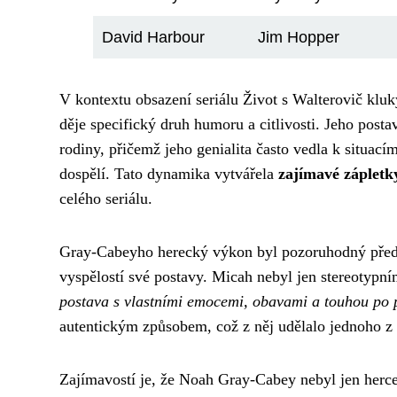
David Harbour
Jim Hopper
V kontextu obsazení seriálu Život s Walterovič klu
děje specifický druh humoru a citlivosti. Jeho post
rodiny, přičemž jeho genialita často vedla k situací
dospělí. Tato dynamika vytvářela
zajímavé záplet
celého seriálu.
Gray-Cabeyho herecký výkon byl pozoruhodný předev
vyspělostí své postavy. Micah nebyl jen stereotypní
postava s vlastními emocemi, obavami a touhou po p
autentickým způsobem, což z něj udělalo jednoho z n
Zajímavostí je, že Noah Gray-Cabey nebyl jen herc