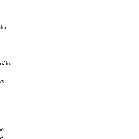
ika
iálu.
ve
ho
ož