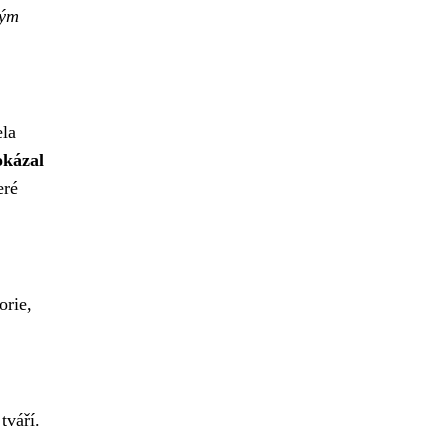
vým
ela
okázal
eré
orie,
tváří.