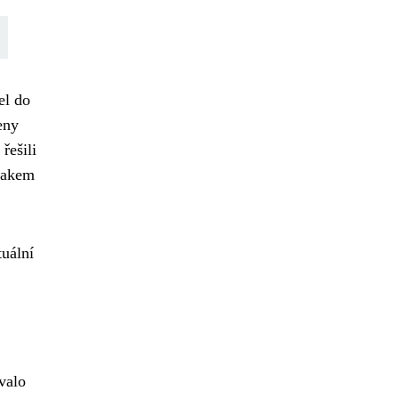
el do
eny
řešili
znakem
uální
ávalo