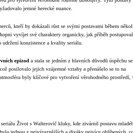
čová pro vytvoření věrohodné rodinné atmosféry
. Tyto postavy
 vyžadovalo jemné herecké nuance.
 herců, kteří by dokázali růst se svými postavami během někol
opni vyvíjet své charaktery organicky, jak příběh postupoval
 udržení konzistence a kvality seriálu.
rvních epizod
a stala se jedním z hlavních důvodů úspěchu ser
což posilovalo jejich vzájemné vztahy a přenášelo se to na
atmosféra byly klíčové pro vytvoření věrohodného prostředí, 
 seriálu Život s Walterovič kluky, kde ztvárnil postavu mladé
byla jednou z nejvýraznějších a diváky nejvíce oblíbených, c