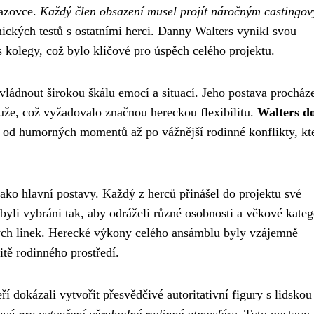
razovce.
Každý člen obsazení musel projít náročným castingo
mických testů s ostatními herci. Danny Walters vynikl svou
s kolegy, což bylo klíčové pro úspěch celého projektu.
vládnout širokou škálu emocí a situací. Jeho postava procház
že, což vyžadovalo značnou hereckou flexibilitu.
Walters d
, od humorných momentů až po vážnější rodinné konflikty, kt
 jako hlavní postavy. Každý z herců přinášel do projektu své
 byli vybráni tak, aby odráželi různé osobnosti a věkové kateg
vých linek. Herecké výkony celého ansámblu byly vzájemně
itě rodinného prostředí.
ří dokázali vytvořit přesvědčivé autoritativní figury s lidskou 