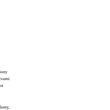
liony
ýzvami
st
lenty,