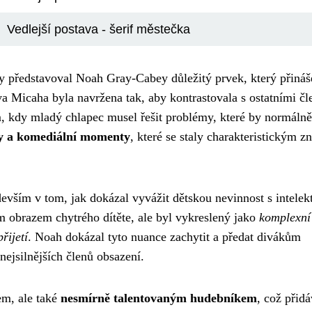
Vedlejší postava - šerif městečka
ky představoval Noah Gray-Cabey důležitý prvek, který přináš
ava Micaha byla navržena tak, aby kontrastovala s ostatními čl
m, kdy mladý chlapec musel řešit problémy, které by normálně 
ky a komediální momenty
, které se staly charakteristickým 
ším v tom, jak dokázal vyvážit dětskou nevinnost s intelekt
m obrazem chytrého dítěte, ale byl vykreslený jako
komplexní
řijetí
. Noah dokázal tyto nuance zachytit a předat divákům
ejsilnějších členů obsazení.
em, ale také
nesmírně talentovaným hudebníkem
, což přid