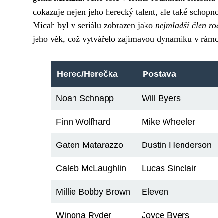
dokazuje nejen jeho herecký talent, ale také schopn
Micah byl v seriálu zobrazen jako
nejmladší člen ro
jeho věk, což vytvářelo zajímavou dynamiku v rámc
Herec/Herečka
Postava
Noah Schnapp
Will Byers
Finn Wolfhard
Mike Wheeler
Gaten Matarazzo
Dustin Henderson
Caleb McLaughlin
Lucas Sinclair
Millie Bobby Brown
Eleven
Winona Ryder
Joyce Byers