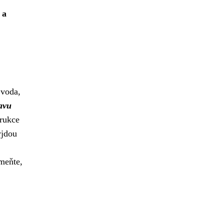
 a
 voda,
tavu
trukce
yjdou
omeňte,