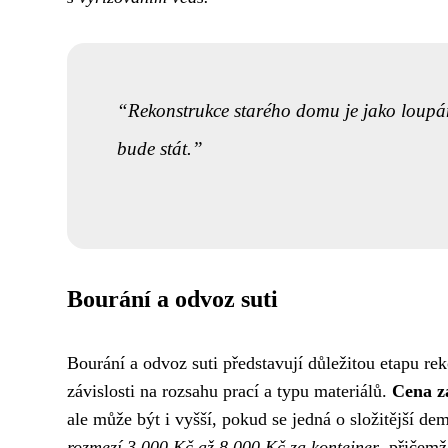
Rekonstrukce starého domu je jako loupání 
bude stát.
Bourání a odvoz suti
Bourání a odvoz suti představují důležitou etapu re
závislosti na rozsahu prací a typu materiálů.
Cena z
ale může být i vyšší, pokud se jedná o složitější de
rozmezí 3 000 Kč až 8 000 Kč za kontejner
, přičemž