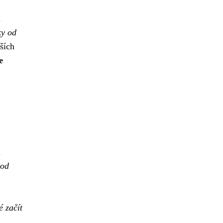
a
ky od
ších
e
h
 od
é začít