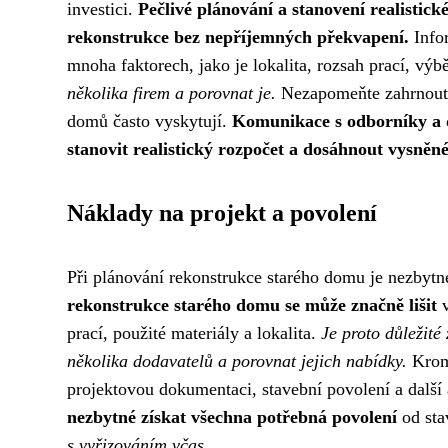
investici.
Pečlivé plánování a stanovení realistick
rekonstrukce bez nepříjemných překvapení.
Infor
mnoha faktorech, jako je lokalita, rozsah prací, výb
několika firem a porovnat je.
Nezapomeňte zahrnout d
domů často vyskytují.
Komunikace s odborníky a 
stanovit realistický rozpočet a dosáhnout vysněn
Náklady na projekt a povolení
Při plánování rekonstrukce starého domu je nezbyt
rekonstrukce starého domu se může značně lišit
v
prací, použité materiály a lokalita.
Je proto důležit
několika dodavatelů a porovnat jejich nabídky.
Kromě
projektovou dokumentaci, stavební povolení a další 
nezbytné získat všechna potřebná povolení
od sta
s vyřizováním včas.