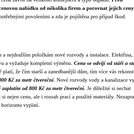
 cenovou nabídku od několika firem a porovnat jejich ceny
 potřebnými povoleními a zda je pojištěna pro případ škod.
m a nejdražším položkám nové rozvody a instalace. Elektřina,
stavu a vyžaduje kompletní výměnu.
Cena se odvíjí od stáří a s
 platí, že čím starší a zanedbanější dům, tím více vás rekons
000 Kč za metr čtvereční
. Nové rozvody vody a kanalizace v
 zaplatíte od 800 Kč za metr čtvereční
. Je důležité si nechat
si nejen cenu, ale i rozsah prací a použité materiály. Nezap
horizontu vyplatí.