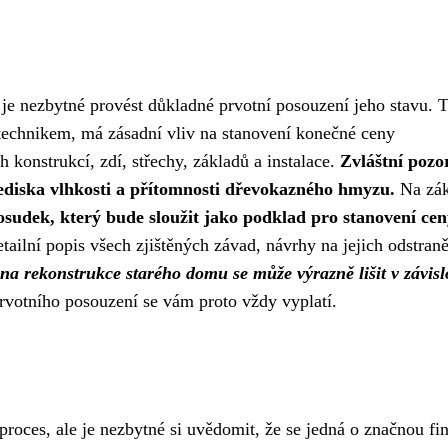
e nezbytné provést důkladné prvotní posouzení jeho stavu. 
echnikem, má zásadní vliv na stanovení konečné ceny
 konstrukcí, zdí, střechy, základů a instalace.
Zvláštní pozo
lediska vlhkosti a přítomnosti dřevokazného hmyzu.
Na zák
sudek, který bude sloužit jako podklad pro stanovení cen
ilní popis všech zjištěných závad, návrhy na jejich odstraně
na rekonstrukce starého domu se může výrazně lišit v závisl
prvotního posouzení se vám proto vždy vyplatí.
roces, ale je nezbytné si uvědomit, že se jedná o značnou fi