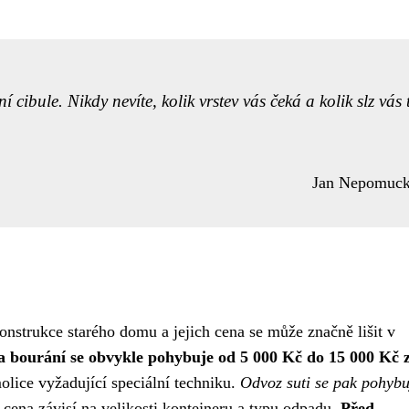
cibule. Nikdy nevíte, kolik vrstev vás čeká a kolik slz vás 
Jan Nepomuc
konstrukce starého domu a jejich cena se může značně lišit v
a bourání se obvykle pohybuje od 5 000 Kč do 15 000 Kč 
molice vyžadující speciální techniku.
Odvoz suti se pak pohybu
 cena závisí na velikosti kontejneru a typu odpadu.
Před