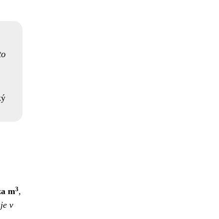
to
ký
3
za m
,
je v