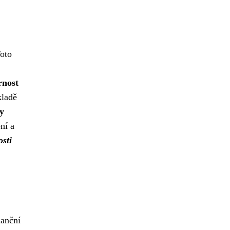
Toto
rnost
ladě
y
ní a
osti
nanční